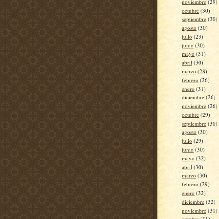
noviembre
(29)
octubre
(30)
septiembre
(30)
agosto
(30)
julio
(23)
junio
(30)
mayo
(31)
abril
(30)
marzo
(28)
febrero
(26)
enero
(31)
diciembre
(26)
noviembre
(26)
octubre
(29)
septiembre
(30)
agosto
(30)
julio
(29)
junio
(30)
mayo
(32)
abril
(30)
marzo
(30)
febrero
(29)
enero
(32)
diciembre
(32)
noviembre
(31)
octubre
(31)