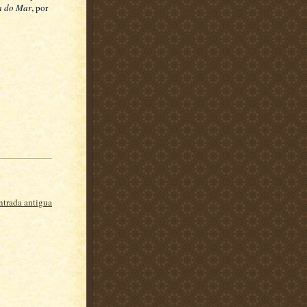
a do Mar
, por
ntrada antigua