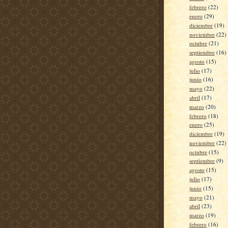
febrero
(22)
enero
(29)
diciembre
(19)
noviembre
(22)
octubre
(21)
septiembre
(16)
agosto
(15)
julio
(17)
junio
(16)
mayo
(22)
abril
(17)
marzo
(20)
febrero
(18)
enero
(25)
diciembre
(19)
noviembre
(22)
octubre
(15)
septiembre
(9)
agosto
(15)
julio
(17)
junio
(15)
mayo
(21)
abril
(23)
marzo
(19)
febrero
(16)