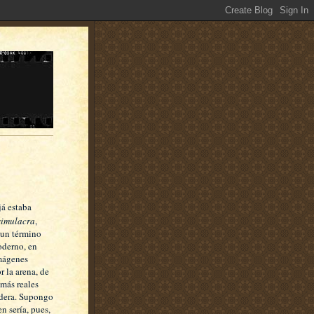
já estaba
simulacra
,
r un término
derno, en
imágenes
r la arena, de
más reales
adera. Supongo
n sería, pues,