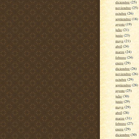
diciembre
(25)
noviembre
(25)
octubre
(26)
septiembre
(18)
agosto
(19)
julio
(21)
junio
(23)
mayo
(21)
abril
(24)
marzo
(24)
febrero
(24)
enero
(29)
diciembre
(26)
noviembre
(26)
octubre
(29)
septiembre
(28)
agosto
(25)
julio
(30)
junio
(29)
mayo
(29)
abril
(28)
marzo
(31)
febrero
(27)
enero
(29)
diciembre
(30)