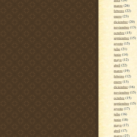
marzo
(26)
febrero
(22)
enero
(23)
diciembre
(20)
noviembre
(13)
octubre
(15)
septiembre
(15)
agosto
(15)
julio
(21)
junio
(14)
mayo
(12)
abril
(22)
marzo
(19)
febrero
(12)
enero
(13)
diciembre
(16)
noviembre
(15)
octubre
(15)
septiembre
(15)
agosto
(17)
julio
(16)
junio
(18)
mayo
(17)
abril
(17)
marzo
(27)