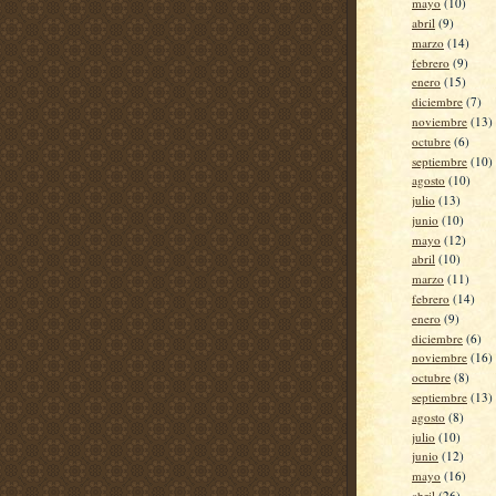
mayo
(10)
abril
(9)
marzo
(14)
febrero
(9)
enero
(15)
diciembre
(7)
noviembre
(13)
octubre
(6)
septiembre
(10)
agosto
(10)
julio
(13)
junio
(10)
mayo
(12)
abril
(10)
marzo
(11)
febrero
(14)
enero
(9)
diciembre
(6)
noviembre
(16)
octubre
(8)
septiembre
(13)
agosto
(8)
julio
(10)
junio
(12)
mayo
(16)
abril
(26)