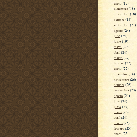
enero
(17)
diciembre
(18)
noviembre
(18)
octubre
(18)
septiembre
(21)
agosto
(24)
julio
(24)
junio
(19)
mayo
(20)
abril
(24)
marzo
(27)
febrero
(22)
enero
(27)
diciembre
(24)
noviembre
(26)
octubre
(26)
septiembre
(23)
agosto
(21)
julio
(24)
junio
(23)
mayo
(26)
abril
(24)
marzo
(25)
febrero
(23)
enero
(25)