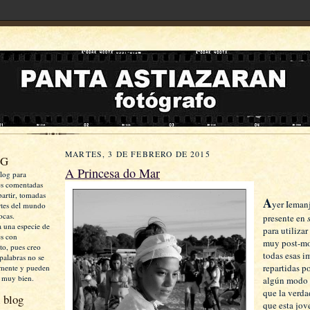
MARTES, 3 DE FEBRERO DE 2015
OG
A Princesa do Mar
log para
es comentadas
artir, tomadas
A
yer Ieman
rtes del mundo
ocas.
presente en
a una especie de
para utiliza
es con
muy post-mo
xto, pues creo
todas esas 
palabras no se
repartidas po
mente y pueden
 muy bien.
algún modo 
que la verd
 blog
que esta jove