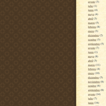
agosto
(3)
julio
(1)
junio
(4)
mayo
(4)
abril
(3)
marzo
(5)
febrero
(8)
enero
(3)
diciembre
(2)
octubre
(3)
septiembre
(5)
agosto
(7)
junio
(1)
mayo
(8)
abril
(3)
marzo
(11)
febrero
(4)
enero
(10)
diciembre
(5)
noviembre
(8)
octubre
(6)
septiembre
(8)
agosto
(14)
julio
(7)
junio
(16)