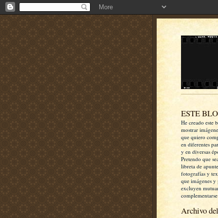
ESTE BL
He creado este b
mostrar imágen
que quiero comp
en diferentes pa
y en diversas ép
Pretendo que se
libreta de apunt
fotografías y te
que imágenes y 
excluyen mutua
complementarse
Archivo del