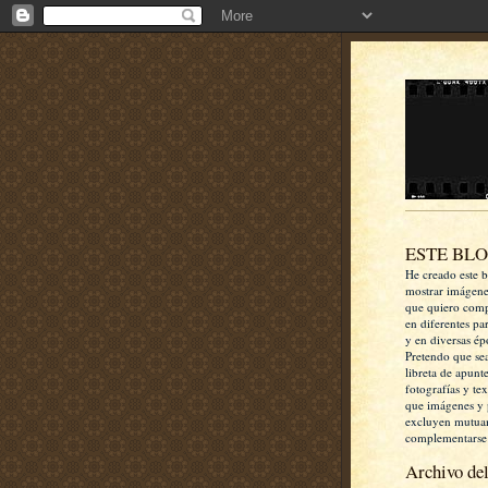
ESTE BL
He creado este b
mostrar imágen
que quiero comp
en diferentes pa
y en diversas ép
Pretendo que se
libreta de apunt
fotografías y te
que imágenes y 
excluyen mutua
complementarse
Archivo del