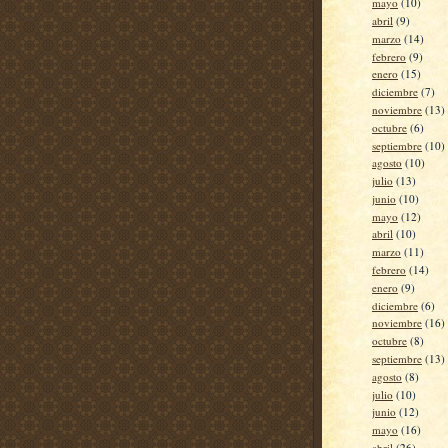
mayo
(10)
abril
(9)
marzo
(14)
febrero
(9)
enero
(15)
diciembre
(7)
noviembre
(13)
octubre
(6)
septiembre
(10)
agosto
(10)
julio
(13)
junio
(10)
mayo
(12)
abril
(10)
marzo
(11)
febrero
(14)
enero
(9)
diciembre
(6)
noviembre
(16)
octubre
(8)
septiembre
(13)
agosto
(8)
julio
(10)
junio
(12)
mayo
(16)
abril
(26)