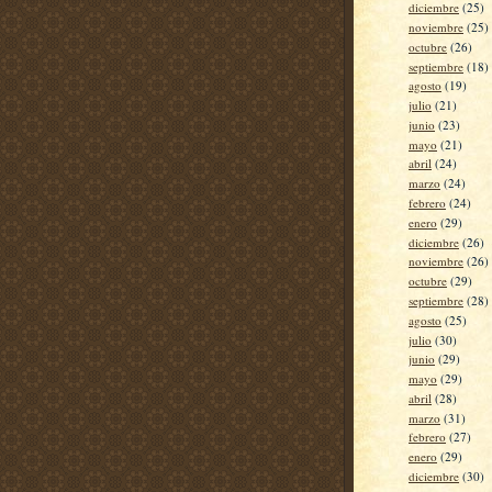
diciembre
(25)
noviembre
(25)
octubre
(26)
septiembre
(18)
agosto
(19)
julio
(21)
junio
(23)
mayo
(21)
abril
(24)
marzo
(24)
febrero
(24)
enero
(29)
diciembre
(26)
noviembre
(26)
octubre
(29)
septiembre
(28)
agosto
(25)
julio
(30)
junio
(29)
mayo
(29)
abril
(28)
marzo
(31)
febrero
(27)
enero
(29)
diciembre
(30)