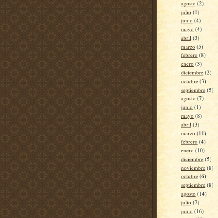
agosto
(2)
julio
(1)
junio
(4)
mayo
(4)
abril
(3)
marzo
(5)
febrero
(8)
enero
(3)
diciembre
(2)
octubre
(3)
septiembre
(5)
agosto
(7)
junio
(1)
mayo
(8)
abril
(3)
marzo
(11)
febrero
(4)
enero
(10)
diciembre
(5)
noviembre
(8)
octubre
(6)
septiembre
(8)
agosto
(14)
julio
(7)
junio
(16)