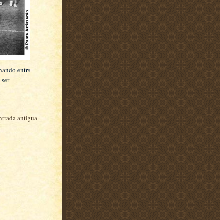
cunando entre
 ser
ntrada antigua