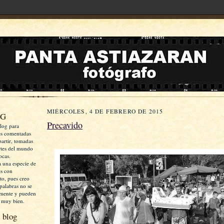
MIÉRCOLES, 4 DE FEBRERO DE 2015
OG
Precavido
log para
es comentadas
artir, tomadas
rtes del mundo
ocas.
a una especie de
es con
xto, pues creo
palabras no se
mente y pueden
 muy bien.
 blog