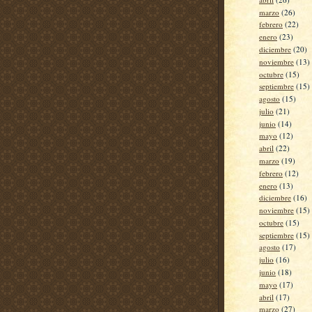
marzo
(26)
febrero
(22)
enero
(23)
diciembre
(20)
noviembre
(13)
octubre
(15)
septiembre
(15)
agosto
(15)
julio
(21)
junio
(14)
mayo
(12)
abril
(22)
marzo
(19)
febrero
(12)
enero
(13)
diciembre
(16)
noviembre
(15)
octubre
(15)
septiembre
(15)
agosto
(17)
julio
(16)
junio
(18)
mayo
(17)
abril
(17)
marzo
(27)