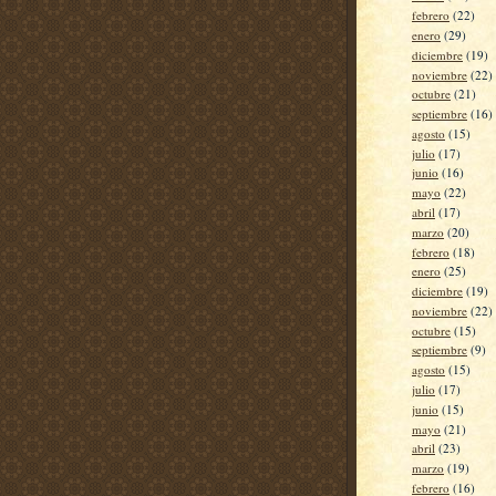
febrero
(22)
enero
(29)
diciembre
(19)
noviembre
(22)
octubre
(21)
septiembre
(16)
agosto
(15)
julio
(17)
junio
(16)
mayo
(22)
abril
(17)
marzo
(20)
febrero
(18)
enero
(25)
diciembre
(19)
noviembre
(22)
octubre
(15)
septiembre
(9)
agosto
(15)
julio
(17)
junio
(15)
mayo
(21)
abril
(23)
marzo
(19)
febrero
(16)