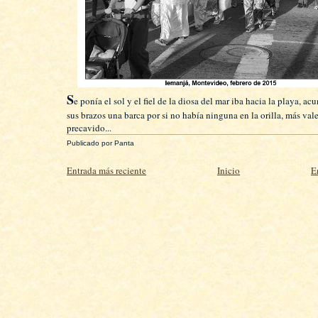
S
e ponía el sol y el fiel de la diosa del mar iba hacia la playa, a
sus brazos una barca por si no había ninguna en la orilla, más vale
precavido...
Publicado por
Panta
Entrada más reciente
Inicio
E