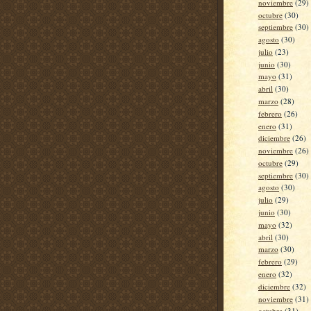
noviembre
(29)
octubre
(30)
septiembre
(30)
agosto
(30)
julio
(23)
junio
(30)
mayo
(31)
abril
(30)
marzo
(28)
febrero
(26)
enero
(31)
diciembre
(26)
noviembre
(26)
octubre
(29)
septiembre
(30)
agosto
(30)
julio
(29)
junio
(30)
mayo
(32)
abril
(30)
marzo
(30)
febrero
(29)
enero
(32)
diciembre
(32)
noviembre
(31)
octubre
(31)