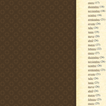
enero
(17)
diciembre
(18)
noviembre
(18)
octubre
(18)
septiembre
(21)
agosto
(24)
julio
(24)
junio
(19)
mayo
(20)
abril
(24)
marzo
(27)
febrero
(22)
enero
(27)
diciembre
(24)
noviembre
(26)
octubre
(26)
septiembre
(23)
agosto
(21)
julio
(24)
junio
(23)
mayo
(26)
abril
(24)
marzo
(25)
febrero
(23)
enero
(25)