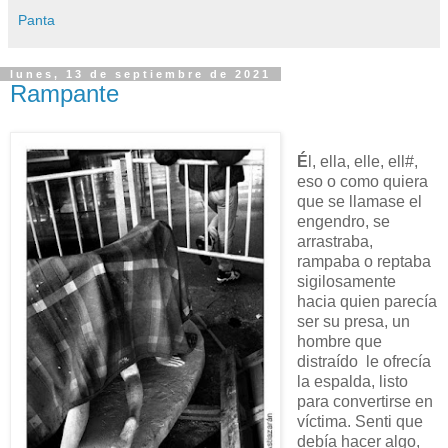
Panta
lunes, 13 de septiembre de 2021
Rampante
É
l, ella, elle, ell#,
eso o como quiera
que se llamase el
engendro, se
arrastraba,
rampaba o reptaba
sigilosamente
hacia quien parecía
ser su presa, un
hombre que
distraído le ofrecía
la espalda, listo
para convertirse en
víctima. Senti que
debía hacer algo,