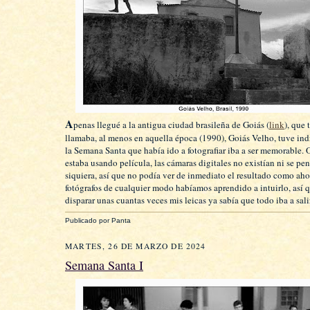
A
penas llegué a la antigua ciudad brasileña de Goiás (
link
), que
llamaba, al menos en aquella época (1990), Goiás Velho, tuve ind
la Semana Santa que había ido a fotografiar iba a ser memorable.
estaba usando película, las cámaras digitales no existían ni se pen
siquiera, así que no podía ver de inmediato el resultado como ahor
fotógrafos de cualquier modo habíamos aprendido a intuirlo, así q
disparar unas cuantas veces mis leicas ya sabía que todo iba a sal
Publicado por
Panta
MARTES, 26 DE MARZO DE 2024
Semana Santa I