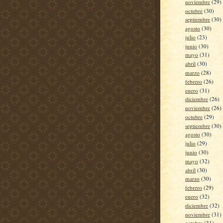
noviembre
(29)
octubre
(30)
septiembre
(30)
agosto
(30)
julio
(23)
junio
(30)
mayo
(31)
abril
(30)
marzo
(28)
febrero
(26)
enero
(31)
diciembre
(26)
noviembre
(26)
octubre
(29)
septiembre
(30)
agosto
(30)
julio
(29)
junio
(30)
mayo
(32)
abril
(30)
marzo
(30)
febrero
(29)
enero
(32)
diciembre
(32)
noviembre
(31)
octubre
(31)