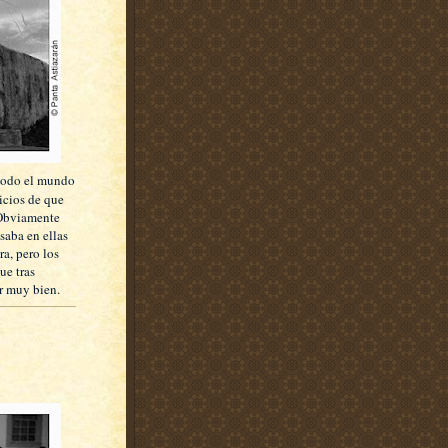
 todo el mundo
icios de que
 Obviamente
saba en ellas
a, pero los
ue tras
ir muy bien.