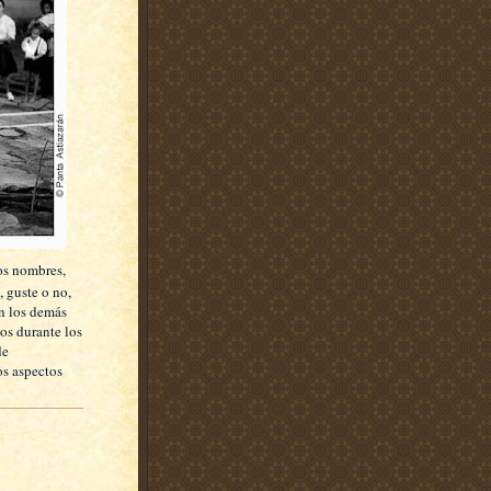
ros nombres,
, guste o no,
En los demás
os durante los
de
os aspectos