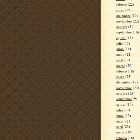
febrero
(22)
enero
(29)
diciembre
(19)
noviembre
(22)
octubre
(21)
septiembre
(16)
agosto
(15)
julio
(17)
junio
(16)
mayo
(22)
abril
(17)
marzo
(20)
febrero
(18)
enero
(25)
diciembre
(19)
noviembre
(22)
octubre
(15)
septiembre
(9)
agosto
(15)
julio
(17)
junio
(15)
mayo
(21)
abril
(23)
marzo
(19)
febrero
(16)