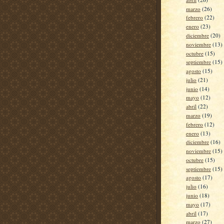
marzo
(26)
febrero
(22)
enero
(23)
diciembre
(20)
noviembre
(13)
octubre
(15)
septiembre
(15)
agosto
(15)
julio
(21)
junio
(14)
mayo
(12)
abril
(22)
marzo
(19)
febrero
(12)
enero
(13)
diciembre
(16)
noviembre
(15)
octubre
(15)
septiembre
(15)
agosto
(17)
julio
(16)
junio
(18)
mayo
(17)
abril
(17)
marzo
(27)