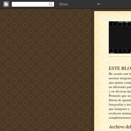
ESTE BL
He creado este b
mostrar imágen
que quiero comp
en diferentes pa
y en diversas ép
Pretendo que se
libreta de apunt
fotografías y te
que imágenes y 
excluyen mutua
complementarse
Archivo del