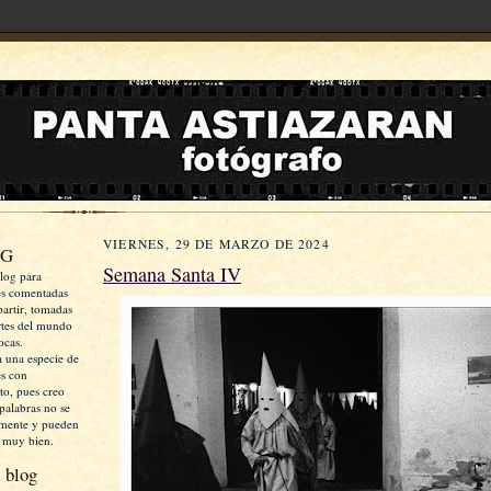
VIERNES, 29 DE MARZO DE 2024
OG
Semana Santa IV
log para
es comentadas
artir, tomadas
rtes del mundo
ocas.
a una especie de
es con
xto, pues creo
palabras no se
mente y pueden
 muy bien.
 blog