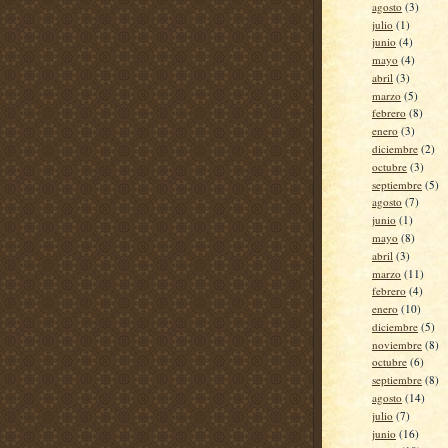
agosto
(3)
julio
(1)
junio
(4)
mayo
(4)
abril
(3)
marzo
(5)
febrero
(8)
enero
(3)
diciembre
(2)
octubre
(3)
septiembre
(5)
agosto
(7)
junio
(1)
mayo
(8)
abril
(3)
marzo
(11)
febrero
(4)
enero
(10)
diciembre
(5)
noviembre
(8)
octubre
(6)
septiembre
(8)
agosto
(14)
julio
(7)
junio
(16)