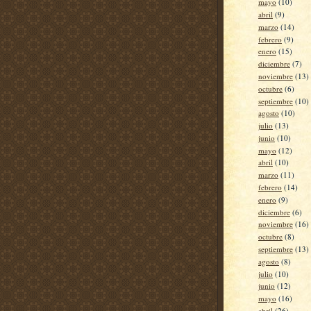
mayo
(10)
abril
(9)
marzo
(14)
febrero
(9)
enero
(15)
diciembre
(7)
noviembre
(13)
octubre
(6)
septiembre
(10)
agosto
(10)
julio
(13)
junio
(10)
mayo
(12)
abril
(10)
marzo
(11)
febrero
(14)
enero
(9)
diciembre
(6)
noviembre
(16)
octubre
(8)
septiembre
(13)
agosto
(8)
julio
(10)
junio
(12)
mayo
(16)
abril
(26)