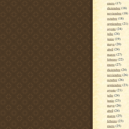
enero
(17)
diciembre
(18)
noviembre
(18)
octubre
(18)
septiembre
(21)
agosto
(24)
julio
(24)
junio
(19)
mayo
(20)
abril
(24)
marzo
(27)
febrero
(22)
enero
(27)
diciembre
(24)
noviembre
(26)
octubre
(26)
septiembre
(23)
agosto
(21)
julio
(24)
junio
(23)
mayo
(26)
abril
(24)
marzo
(25)
febrero
(23)
enero
(25)