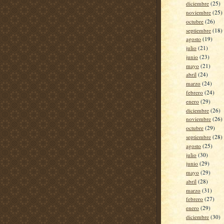
diciembre
(25)
noviembre
(25)
octubre
(26)
septiembre
(18)
agosto
(19)
julio
(21)
junio
(23)
mayo
(21)
abril
(24)
marzo
(24)
febrero
(24)
enero
(29)
diciembre
(26)
noviembre
(26)
octubre
(29)
septiembre
(28)
agosto
(25)
julio
(30)
junio
(29)
mayo
(29)
abril
(28)
marzo
(31)
febrero
(27)
enero
(29)
diciembre
(30)