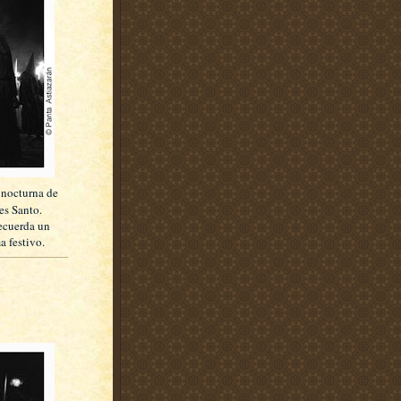
 nocturna de
es Santo.
recuerda un
a festivo.