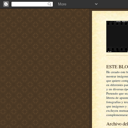
ESTE BL
He creado este b
mostrar imágen
que quiero comp
en diferentes pa
y en diversas ép
Pretendo que se
libreta de apunt
fotografías y te
que imágenes y 
excluyen mutua
complementarse
Archivo del