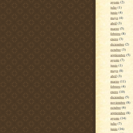
agosto
(2)
julio
(1)
junio
(4)
mayo
(4)
abril
(3)
marzo
(5)
febrero
(8)
enero
(3)
diciembre
(2)
octubre
(3)
septiembre
(5)
agosto
(7)
junio
(1)
mayo
(8)
abril
(3)
marzo
(11)
febrero
(4)
enero
(10)
diciembre
(5)
noviembre
(8)
octubre
(6)
septiembre
(8)
agosto
(14)
julio
(7)
junio
(16)