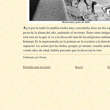
A
yer por la tarde la rambla estaba muy concurrida, hizo un día e
pesar de la altura del año, arañando el invierno. Entre otras imág
está esta en la que se ve a la diosa del mar de las religiones umban
Iemanjá. Es la representada en la pintura en la escalera a la derech
supuesto. Lo aclaro por las dudas, porque yo mismo, cuando anda
veinte años de edad, habría pensado que la diosa era la otra.
Publicado por
Panta
Entrada más reciente
Inicio
E