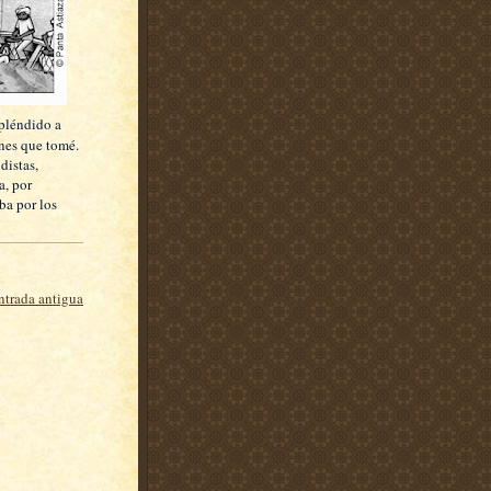
spléndido a
enes que tomé.
distas,
a, por
ba por los
ntrada antigua