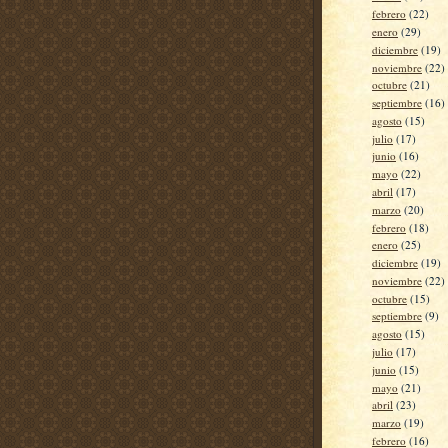
febrero
(22)
enero
(29)
diciembre
(19)
noviembre
(22)
octubre
(21)
septiembre
(16)
agosto
(15)
julio
(17)
junio
(16)
mayo
(22)
abril
(17)
marzo
(20)
febrero
(18)
enero
(25)
diciembre
(19)
noviembre
(22)
octubre
(15)
septiembre
(9)
agosto
(15)
julio
(17)
junio
(15)
mayo
(21)
abril
(23)
marzo
(19)
febrero
(16)