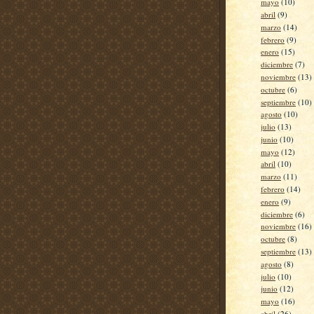
mayo
(10)
abril
(9)
marzo
(14)
febrero
(9)
enero
(15)
diciembre
(7)
noviembre
(13)
octubre
(6)
septiembre
(10)
agosto
(10)
julio
(13)
junio
(10)
mayo
(12)
abril
(10)
marzo
(11)
febrero
(14)
enero
(9)
diciembre
(6)
noviembre
(16)
octubre
(8)
septiembre
(13)
agosto
(8)
julio
(10)
junio
(12)
mayo
(16)
abril
(26)