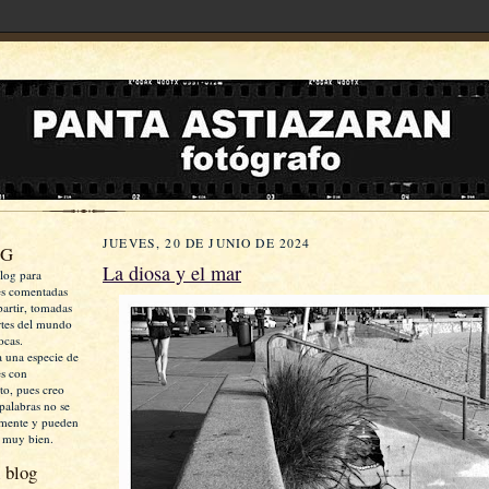
JUEVES, 20 DE JUNIO DE 2024
OG
La diosa y el mar
log para
es comentadas
artir, tomadas
rtes del mundo
ocas.
a una especie de
es con
xto, pues creo
palabras no se
mente y pueden
 muy bien.
 blog