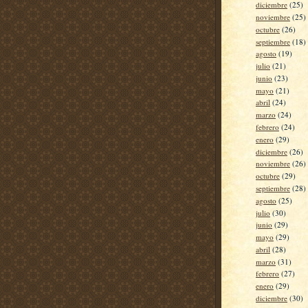
diciembre
(25)
noviembre
(25)
octubre
(26)
septiembre
(18)
agosto
(19)
julio
(21)
junio
(23)
mayo
(21)
abril
(24)
marzo
(24)
febrero
(24)
enero
(29)
diciembre
(26)
noviembre
(26)
octubre
(29)
septiembre
(28)
agosto
(25)
julio
(30)
junio
(29)
mayo
(29)
abril
(28)
marzo
(31)
febrero
(27)
enero
(29)
diciembre
(30)