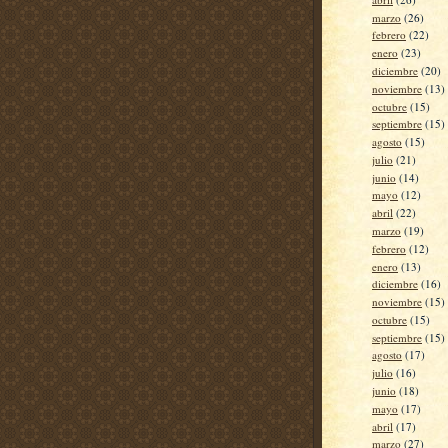
marzo
(26)
febrero
(22)
enero
(23)
diciembre
(20)
noviembre
(13)
octubre
(15)
septiembre
(15)
agosto
(15)
julio
(21)
junio
(14)
mayo
(12)
abril
(22)
marzo
(19)
febrero
(12)
enero
(13)
diciembre
(16)
noviembre
(15)
octubre
(15)
septiembre
(15)
agosto
(17)
julio
(16)
junio
(18)
mayo
(17)
abril
(17)
marzo
(27)