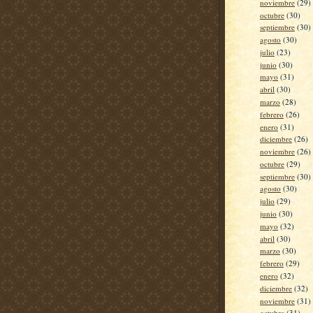
noviembre
(29)
octubre
(30)
septiembre
(30)
agosto
(30)
julio
(23)
junio
(30)
mayo
(31)
abril
(30)
marzo
(28)
febrero
(26)
enero
(31)
diciembre
(26)
noviembre
(26)
octubre
(29)
septiembre
(30)
agosto
(30)
julio
(29)
junio
(30)
mayo
(32)
abril
(30)
marzo
(30)
febrero
(29)
enero
(32)
diciembre
(32)
noviembre
(31)
octubre
(31)