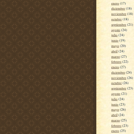
enero
(17)
diciembre
(18)
noviembre
(18)
octubre
(18)
septiembre
(21)
agosto
(24)
julio
(24)
junio
(19)
mayo
(20)
abril
(24)
marzo
(27)
febrero
(22)
enero
(27)
diciembre
(24)
noviembre
(26)
octubre
(26)
septiembre
(23)
agosto
(21)
julio
(24)
junio
(23)
mayo
(26)
abril
(24)
marzo
(25)
febrero
(23)
enero
(25)