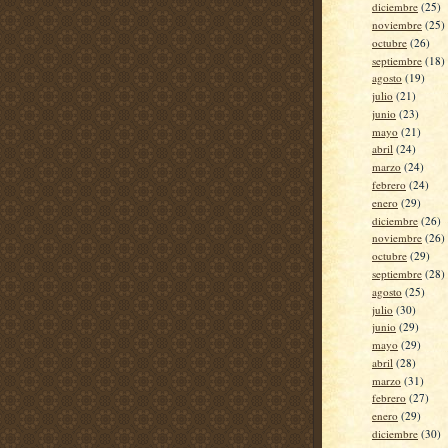
diciembre
(25)
noviembre
(25)
octubre
(26)
septiembre
(18)
agosto
(19)
julio
(21)
junio
(23)
mayo
(21)
abril
(24)
marzo
(24)
febrero
(24)
enero
(29)
diciembre
(26)
noviembre
(26)
octubre
(29)
septiembre
(28)
agosto
(25)
julio
(30)
junio
(29)
mayo
(29)
abril
(28)
marzo
(31)
febrero
(27)
enero
(29)
diciembre
(30)