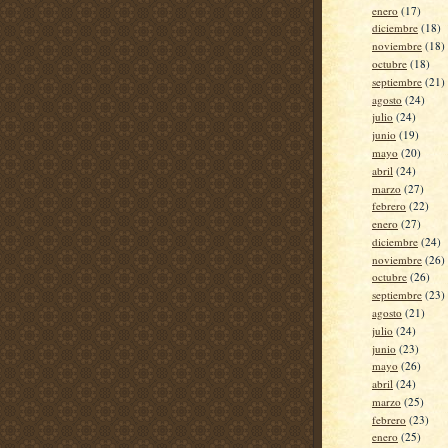
enero
(17)
diciembre
(18)
noviembre
(18)
octubre
(18)
septiembre
(21)
agosto
(24)
julio
(24)
junio
(19)
mayo
(20)
abril
(24)
marzo
(27)
febrero
(22)
enero
(27)
diciembre
(24)
noviembre
(26)
octubre
(26)
septiembre
(23)
agosto
(21)
julio
(24)
junio
(23)
mayo
(26)
abril
(24)
marzo
(25)
febrero
(23)
enero
(25)