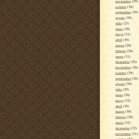
noviembre
(29)
octubre
(30)
septiembre
(30)
agosto
(30)
julio
(23)
junio
(30)
mayo
(31)
abril
(30)
marzo
(28)
febrero
(26)
enero
(31)
diciembre
(26)
noviembre
(26)
octubre
(29)
septiembre
(30)
agosto
(30)
julio
(29)
junio
(30)
mayo
(32)
abril
(30)
marzo
(30)
febrero
(29)
enero
(32)
diciembre
(32)
noviembre
(31)
octubre
(31)