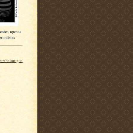
ientes, apenas
riodistas
ntrada antigua