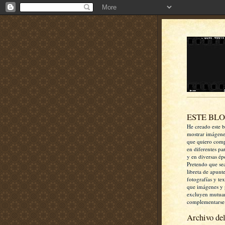
ESTE BL
He creado este b
mostrar imágen
que quiero comp
en diferentes pa
y en diversas ép
Pretendo que se
libreta de apunt
fotografías y te
que imágenes y 
excluyen mutua
complementarse
Archivo del