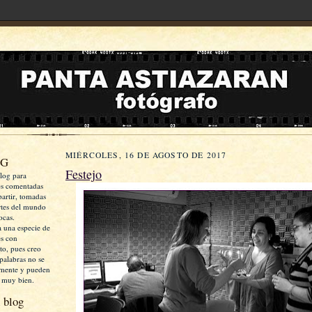
MIÉRCOLES, 16 DE AGOSTO DE 2017
OG
Festejo
log para
es comentadas
artir, tomadas
rtes del mundo
ocas.
a una especie de
es con
xto, pues creo
palabras no se
mente y pueden
 muy bien.
 blog