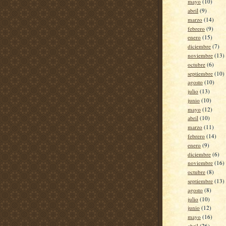
mayo
(10)
abril
(9)
marzo
(14)
febrero
(9)
enero
(15)
diciembre
(7)
noviembre
(13)
octubre
(6)
septiembre
(10)
agosto
(10)
julio
(13)
junio
(10)
mayo
(12)
abril
(10)
marzo
(11)
febrero
(14)
enero
(9)
diciembre
(6)
noviembre
(16)
octubre
(8)
septiembre
(13)
agosto
(8)
julio
(10)
junio
(12)
mayo
(16)
abril
(26)