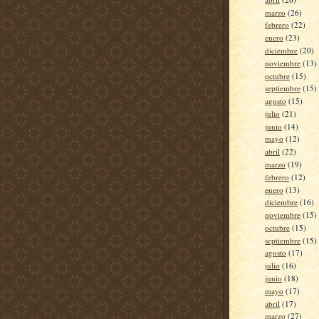
marzo
(26)
febrero
(22)
enero
(23)
diciembre
(20)
noviembre
(13)
octubre
(15)
septiembre
(15)
agosto
(15)
julio
(21)
junio
(14)
mayo
(12)
abril
(22)
marzo
(19)
febrero
(12)
enero
(13)
diciembre
(16)
noviembre
(15)
octubre
(15)
septiembre
(15)
agosto
(17)
julio
(16)
junio
(18)
mayo
(17)
abril
(17)
marzo
(27)