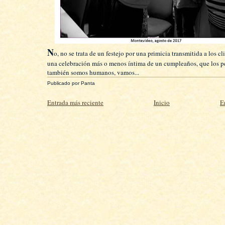
N
o, no se trata de un festejo por una primicia transmitida a los cl
una celebración más o menos íntima de un cumpleaños, que los pe
también somos humanos, vamos...
Publicado por
Panta
Entrada más reciente
Inicio
E