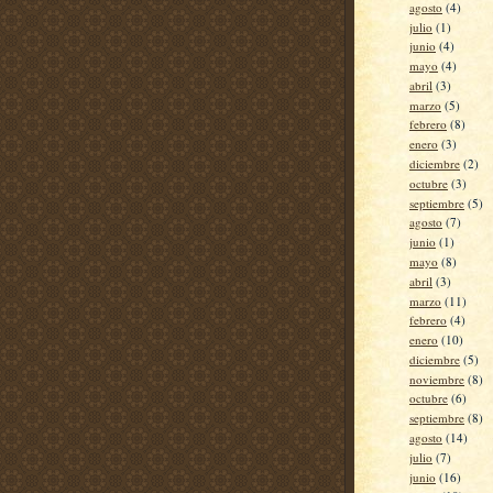
agosto
(4)
julio
(1)
junio
(4)
mayo
(4)
abril
(3)
marzo
(5)
febrero
(8)
enero
(3)
diciembre
(2)
octubre
(3)
septiembre
(5)
agosto
(7)
junio
(1)
mayo
(8)
abril
(3)
marzo
(11)
febrero
(4)
enero
(10)
diciembre
(5)
noviembre
(8)
octubre
(6)
septiembre
(8)
agosto
(14)
julio
(7)
junio
(16)