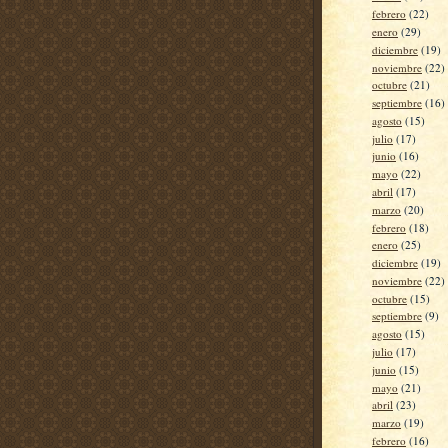
febrero
(22)
enero
(29)
diciembre
(19)
noviembre
(22)
octubre
(21)
septiembre
(16)
agosto
(15)
julio
(17)
junio
(16)
mayo
(22)
abril
(17)
marzo
(20)
febrero
(18)
enero
(25)
diciembre
(19)
noviembre
(22)
octubre
(15)
septiembre
(9)
agosto
(15)
julio
(17)
junio
(15)
mayo
(21)
abril
(23)
marzo
(19)
febrero
(16)