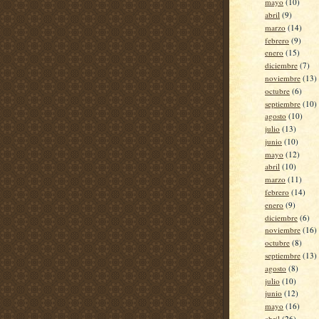
mayo
(10)
abril
(9)
marzo
(14)
febrero
(9)
enero
(15)
diciembre
(7)
noviembre
(13)
octubre
(6)
septiembre
(10)
agosto
(10)
julio
(13)
junio
(10)
mayo
(12)
abril
(10)
marzo
(11)
febrero
(14)
enero
(9)
diciembre
(6)
noviembre
(16)
octubre
(8)
septiembre
(13)
agosto
(8)
julio
(10)
junio
(12)
mayo
(16)
abril
(26)