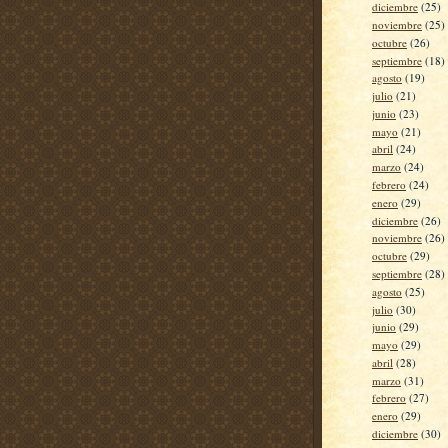
diciembre
(25)
noviembre
(25)
octubre
(26)
septiembre
(18)
agosto
(19)
julio
(21)
junio
(23)
mayo
(21)
abril
(24)
marzo
(24)
febrero
(24)
enero
(29)
diciembre
(26)
noviembre
(26)
octubre
(29)
septiembre
(28)
agosto
(25)
julio
(30)
junio
(29)
mayo
(29)
abril
(28)
marzo
(31)
febrero
(27)
enero
(29)
diciembre
(30)