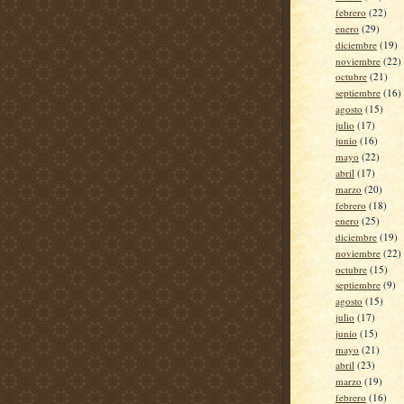
febrero
(22)
enero
(29)
diciembre
(19)
noviembre
(22)
octubre
(21)
septiembre
(16)
agosto
(15)
julio
(17)
junio
(16)
mayo
(22)
abril
(17)
marzo
(20)
febrero
(18)
enero
(25)
diciembre
(19)
noviembre
(22)
octubre
(15)
septiembre
(9)
agosto
(15)
julio
(17)
junio
(15)
mayo
(21)
abril
(23)
marzo
(19)
febrero
(16)