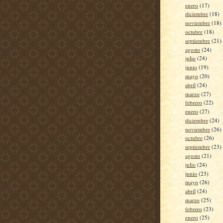
enero
(17)
diciembre
(18)
noviembre
(18)
octubre
(18)
septiembre
(21)
agosto
(24)
julio
(24)
junio
(19)
mayo
(20)
abril
(24)
marzo
(27)
febrero
(22)
enero
(27)
diciembre
(24)
noviembre
(26)
octubre
(26)
septiembre
(23)
agosto
(21)
julio
(24)
junio
(23)
mayo
(26)
abril
(24)
marzo
(25)
febrero
(23)
enero
(25)