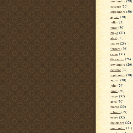
noviembre
(29)
octubre
(30)
septiembre
(30)
agosto
(30)
julio
(23)
junio
(30)
mayo
(31)
abril
(30)
marzo
(28)
febrero
(26)
enero
(31)
diciembre
(26)
noviembre
(26)
octubre
(29)
septiembre
(30)
agosto
(30)
julio
(29)
junio
(30)
mayo
(32)
abril
(30)
marzo
(30)
febrero
(29)
enero
(32)
diciembre
(32)
noviembre
(31)
octubre
(31)