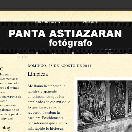
DOMINGO, 28 DE AGOSTO DE 2011
OG
Limpieza
log para
es comentadas
artir, tomadas
M
e llamó la atención la
rtes del mundo
rapidez y aparente
ocas.
entusiasmo conque los
a una especie de
es con
empleados de ese museo, o
xto, pues creo
lo que fuese, ya no lo
palabras no se
recuerdo, lavaban la
mente y pueden
escalera. Posiblemente
 muy bien.
considerasen que cuanto
 blog
más rápido lo hiciesen,