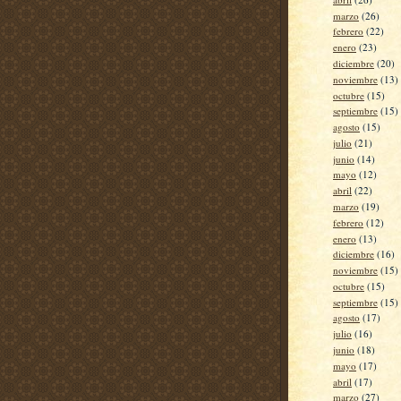
marzo
(26)
febrero
(22)
enero
(23)
diciembre
(20)
noviembre
(13)
octubre
(15)
septiembre
(15)
agosto
(15)
julio
(21)
junio
(14)
mayo
(12)
abril
(22)
marzo
(19)
febrero
(12)
enero
(13)
diciembre
(16)
noviembre
(15)
octubre
(15)
septiembre
(15)
agosto
(17)
julio
(16)
junio
(18)
mayo
(17)
abril
(17)
marzo
(27)