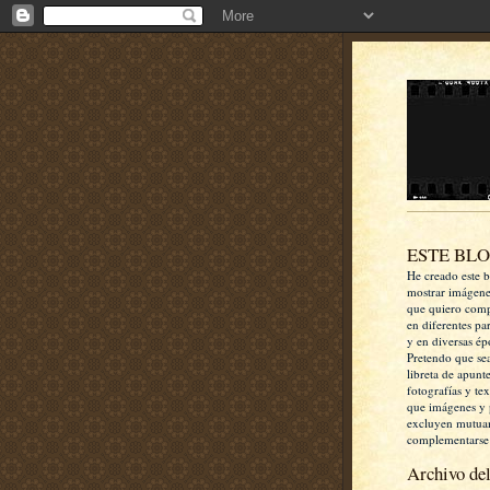
ESTE BL
He creado este b
mostrar imágen
que quiero comp
en diferentes pa
y en diversas ép
Pretendo que se
libreta de apunt
fotografías y te
que imágenes y 
excluyen mutua
complementarse
Archivo del