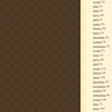
agosto
(2)
julio
(1)
junio
(4)
mayo
(4)
abril
(3)
marzo
(5)
febrero
(8)
enero
(3)
diciembre
(2)
octubre
(3)
septiembre
(5)
agosto
(7)
junio
(1)
mayo
(8)
abril
(3)
marzo
(11)
febrero
(4)
enero
(10)
diciembre
(5)
noviembre
(8)
octubre
(6)
septiembre
(8)
agosto
(14)
julio
(7)
junio
(16)