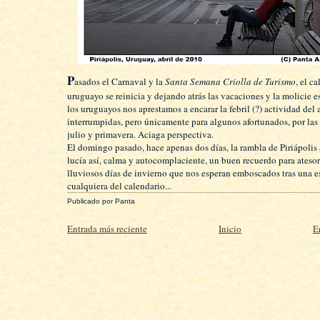
P
asados el Carnaval y la
Santa Semana Criolla de Turismo
, el c
uruguayo se reinicia y dejando atrás las vacaciones y la molicie e
los uruguayos nos aprestamos a encarar la febril (?) actividad del
interrumpidas, pero únicamente para algunos afortunados, por las
julio y primavera. Aciaga perspectiva.
El domingo pasado, hace apenas dos días, la rambla de Piriápolis 
lucía así, calma y autocomplaciente, un buen recuerdo para atesor
lluviosos días de invierno que nos esperan emboscados tras una 
cualquiera del calendario...
Publicado por
Panta
Entrada más reciente
Inicio
E