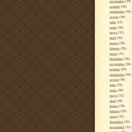
noviembre
(29)
octubre
(30)
septiembre
(30)
agosto
(30)
julio
(23)
junio
(30)
mayo
(31)
abril
(30)
marzo
(28)
febrero
(26)
enero
(31)
diciembre
(26)
noviembre
(26)
octubre
(29)
septiembre
(30)
agosto
(30)
julio
(29)
junio
(30)
mayo
(32)
abril
(30)
marzo
(30)
febrero
(29)
enero
(32)
diciembre
(32)
noviembre
(31)
octubre
(31)