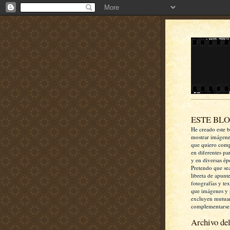
ESTE BL
He creado este b
mostrar imágen
que quiero comp
en diferentes pa
y en diversas ép
Pretendo que se
libreta de apunt
fotografías y te
que imágenes y 
excluyen mutua
complementarse
Archivo del