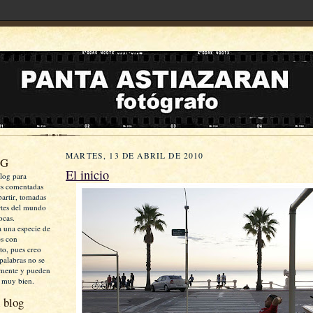
MARTES, 13 DE ABRIL DE 2010
OG
El inicio
log para
es comentadas
artir, tomadas
rtes del mundo
ocas.
a una especie de
es con
xto, pues creo
palabras no se
mente y pueden
 muy bien.
 blog