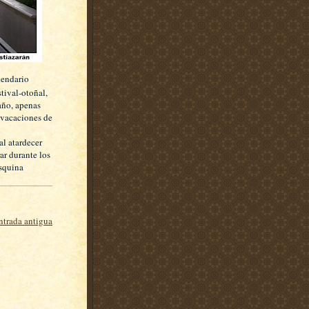
alendario
stival-otoñal,
 año, apenas
 vacaciones de
al atardecer
ar durante los
esquina
ntrada antigua