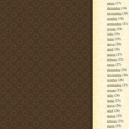
enero
(17)
diciembre
(18)
noviembre
(18)
octubre
(18)
septiembre
(21)
agosto
(24)
julio
(24)
junio
(19)
mayo
(20)
abril
(24)
marzo
(27)
febrero
(22)
enero
(27)
diciembre
(24)
noviembre
(26)
octubre
(26)
septiembre
(23)
agosto
(21)
julio
(24)
junio
(23)
mayo
(26)
abril
(24)
marzo
(25)
febrero
(23)
enero
(25)