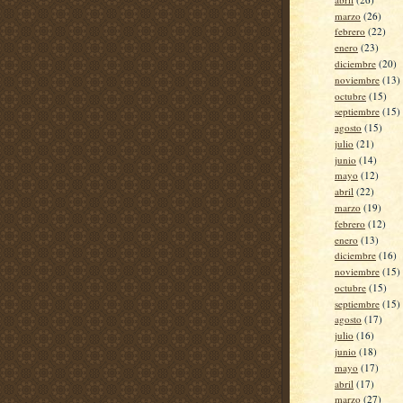
marzo
(26)
febrero
(22)
enero
(23)
diciembre
(20)
noviembre
(13)
octubre
(15)
septiembre
(15)
agosto
(15)
julio
(21)
junio
(14)
mayo
(12)
abril
(22)
marzo
(19)
febrero
(12)
enero
(13)
diciembre
(16)
noviembre
(15)
octubre
(15)
septiembre
(15)
agosto
(17)
julio
(16)
junio
(18)
mayo
(17)
abril
(17)
marzo
(27)