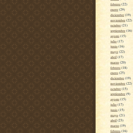
febrero
(22)
enero
(29)
diciembre
(19)
noviembre
(22)
octubre
(21)
septiembre
(16)
agosto
(15)
julio
(17)
junio
(16)
mayo
(22)
abril
(17)
marzo
(20)
febrero
(18)
enero
(25)
diciembre
(19)
noviembre
(22)
octubre
(15)
septiembre
(9)
agosto
(15)
julio
(17)
junio
(15)
mayo
(21)
abril
(23)
marzo
(19)
febrero
(16)