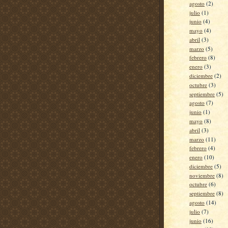
agosto
(2)
julio
(1)
junio
(4)
mayo
(4)
abril
(3)
marzo
(5)
febrero
(8)
enero
(3)
diciembre
(2)
octubre
(3)
septiembre
(5)
agosto
(7)
junio
(1)
mayo
(8)
abril
(3)
marzo
(11)
febrero
(4)
enero
(10)
diciembre
(5)
noviembre
(8)
octubre
(6)
septiembre
(8)
agosto
(14)
julio
(7)
junio
(16)