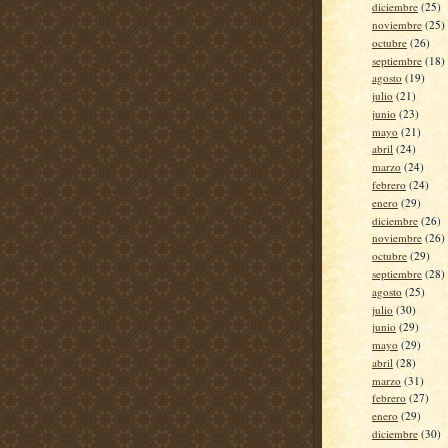
diciembre
(25)
noviembre
(25)
octubre
(26)
septiembre
(18)
agosto
(19)
julio
(21)
junio
(23)
mayo
(21)
abril
(24)
marzo
(24)
febrero
(24)
enero
(29)
diciembre
(26)
noviembre
(26)
octubre
(29)
septiembre
(28)
agosto
(25)
julio
(30)
junio
(29)
mayo
(29)
abril
(28)
marzo
(31)
febrero
(27)
enero
(29)
diciembre
(30)