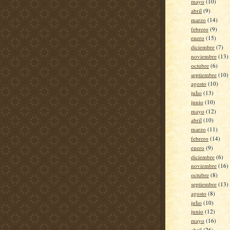
mayo
(10)
abril
(9)
marzo
(14)
febrero
(9)
enero
(15)
diciembre
(7)
noviembre
(13)
octubre
(6)
septiembre
(10)
agosto
(10)
julio
(13)
junio
(10)
mayo
(12)
abril
(10)
marzo
(11)
febrero
(14)
enero
(9)
diciembre
(6)
noviembre
(16)
octubre
(8)
septiembre
(13)
agosto
(8)
julio
(10)
junio
(12)
mayo
(16)
abril
(26)