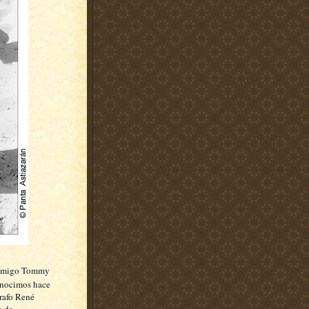
 amigo Tommy
onocimos hace
grafo René
a de