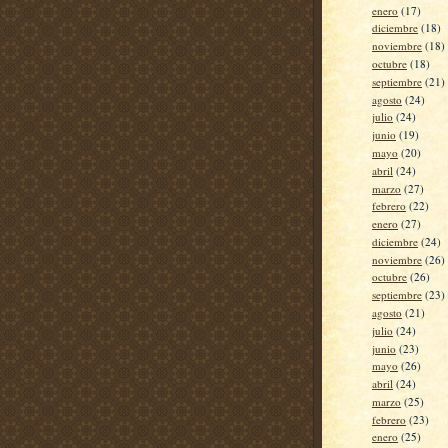
enero
(17)
diciembre
(18)
noviembre
(18)
octubre
(18)
septiembre
(21)
agosto
(24)
julio
(24)
junio
(19)
mayo
(20)
abril
(24)
marzo
(27)
febrero
(22)
enero
(27)
diciembre
(24)
noviembre
(26)
octubre
(26)
septiembre
(23)
agosto
(21)
julio
(24)
junio
(23)
mayo
(26)
abril
(24)
marzo
(25)
febrero
(23)
enero
(25)