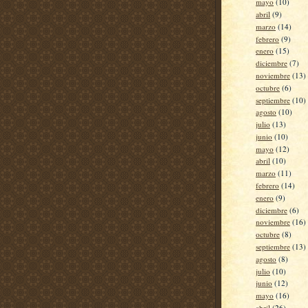
mayo
(10)
abril
(9)
marzo
(14)
febrero
(9)
enero
(15)
diciembre
(7)
noviembre
(13)
octubre
(6)
septiembre
(10)
agosto
(10)
julio
(13)
junio
(10)
mayo
(12)
abril
(10)
marzo
(11)
febrero
(14)
enero
(9)
diciembre
(6)
noviembre
(16)
octubre
(8)
septiembre
(13)
agosto
(8)
julio
(10)
junio
(12)
mayo
(16)
abril
(26)