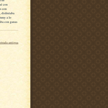
né con
as con
 disfrutaba
mmy a lo
jaba con ganas
ntrada antigua