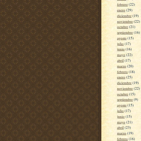
febrero
(22)
enero
(29)
diciembre
(19)
noviembre
(22)
octubre
(21)
septiembre
(16)
agosto
(15)
julio
(17)
junio
(16)
mayo
(22)
abril
(17)
marzo
(20)
febrero
(18)
enero
(25)
diciembre
(19)
noviembre
(22)
octubre
(15)
septiembre
(9)
agosto
(15)
julio
(17)
junio
(15)
mayo
(21)
abril
(23)
marzo
(19)
febrero
(16)