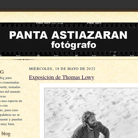
MIÉRCOLES, 18 DE MAYO DE 2022
OG
Exposición de Thomas Lowy
log para
es comentadas
artir, tomadas
rtes del mundo
ocas.
a una especie de
es con
xto, pues creo
palabras no se
mente y pueden
 muy bien.
 blog