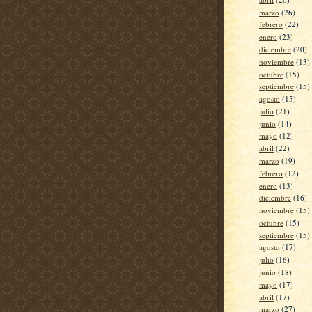
marzo
(26)
febrero
(22)
enero
(23)
diciembre
(20)
noviembre
(13)
octubre
(15)
septiembre
(15)
agosto
(15)
julio
(21)
junio
(14)
mayo
(12)
abril
(22)
marzo
(19)
febrero
(12)
enero
(13)
diciembre
(16)
noviembre
(15)
octubre
(15)
septiembre
(15)
agosto
(17)
julio
(16)
junio
(18)
mayo
(17)
abril
(17)
marzo
(27)