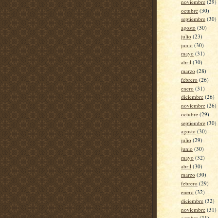
noviembre
(29)
octubre
(30)
septiembre
(30)
agosto
(30)
julio
(23)
junio
(30)
mayo
(31)
abril
(30)
marzo
(28)
febrero
(26)
enero
(31)
diciembre
(26)
noviembre
(26)
octubre
(29)
septiembre
(30)
agosto
(30)
julio
(29)
junio
(30)
mayo
(32)
abril
(30)
marzo
(30)
febrero
(29)
enero
(32)
diciembre
(32)
noviembre
(31)
octubre
(31)