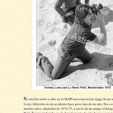
S
e está llevando a cabo en el MAPI una exposición (
link
) de mi
Lowy, fallecido en un accidente hace poco más de un año. Nos c
muchos años, alrededor de 1974-75, a través de mi amigo el fotó
Petit. Tommy trabajaba en el ,departamento de arte de una agenci