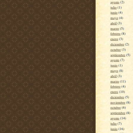
agosto
(2)
julio
(1)
junio
(4)
mayo
(4)
abril
(3)
marzo
(5)
febrero
(8)
enero
(3)
diciembre
(2)
octubre
(3)
septiembre
(5)
agosto
(7)
junio
(1)
mayo
(8)
abril
(3)
marzo
(11)
febrero
(4)
enero
(10)
diciembre
(5)
noviembre
(8)
octubre
(6)
septiembre
(8)
agosto
(14)
julio
(7)
junio
(16)