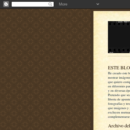
ESTE BL
He creado este b
mostrar imágen
que quiero comp
en diferentes pa
y en diversas ép
Pretendo que se
libreta de apunt
fotografías y te
que imágenes y 
excluyen mutua
complementarse
Archivo del