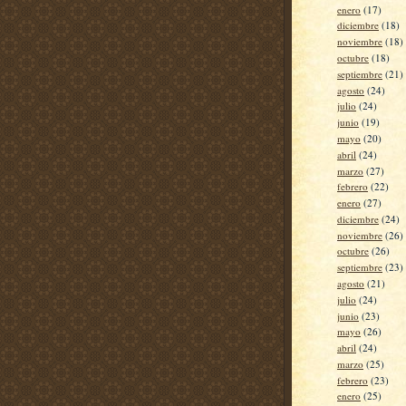
enero
(17)
diciembre
(18)
noviembre
(18)
octubre
(18)
septiembre
(21)
agosto
(24)
julio
(24)
junio
(19)
mayo
(20)
abril
(24)
marzo
(27)
febrero
(22)
enero
(27)
diciembre
(24)
noviembre
(26)
octubre
(26)
septiembre
(23)
agosto
(21)
julio
(24)
junio
(23)
mayo
(26)
abril
(24)
marzo
(25)
febrero
(23)
enero
(25)