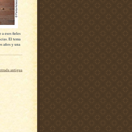
 a esos fieles
cias. El tema
los años y una
ntrada antigua