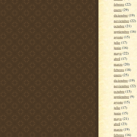
febrero
(22)
enero
(29)
diciembre
(19)
noviembre
(22)
octubre
(21)
septiembre
(16)
agosto
(15)
julio
(17)
junio
(16)
mayo
(22)
abril
(17)
marzo
(20)
febrero
(18)
enero
(25)
diciembre
(19)
noviembre
(22)
octubre
(15)
septiembre
(9)
agosto
(15)
julio
(17)
junio
(15)
mayo
(21)
abril
(23)
marzo
(19)
febrero
(16)