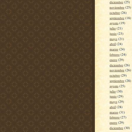
diciembre
(25)
noviembre
(25)
octubre
(26)
septiembre
(18)
agosto
(19)
julio
(21)
junio
(23)
mayo
(21)
abril
(24)
marzo
(24)
febrero
(24)
enero
(29)
diciembre
(26)
noviembre
(26)
octubre
(29)
septiembre
(28)
agosto
(25)
julio
(30)
junio
(29)
mayo
(29)
abril
(28)
marzo
(31)
febrero
(27)
enero
(29)
diciembre
(30)