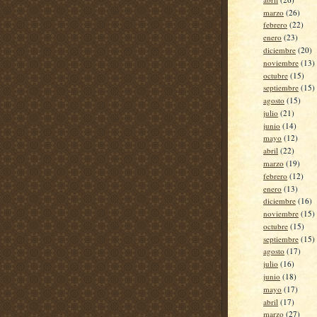
marzo
(26)
febrero
(22)
enero
(23)
diciembre
(20)
noviembre
(13)
octubre
(15)
septiembre
(15)
agosto
(15)
julio
(21)
junio
(14)
mayo
(12)
abril
(22)
marzo
(19)
febrero
(12)
enero
(13)
diciembre
(16)
noviembre
(15)
octubre
(15)
septiembre
(15)
agosto
(17)
julio
(16)
junio
(18)
mayo
(17)
abril
(17)
marzo
(27)