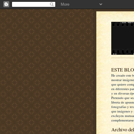
ESTE BL
He creado este b
mostrar imágen
que quiero comp
en diferentes pa
y en diversas ép
Pretendo que se
libreta de apunt
fotografías y te
que imágenes y 
excluyen mutua
complementarse
Archivo del