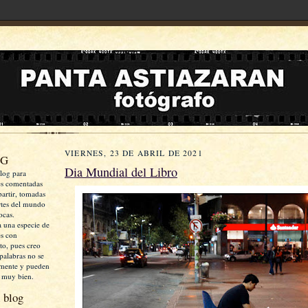
VIERNES, 23 DE ABRIL DE 2021
OG
Dia Mundial del Libro
log para
es comentadas
artir, tomadas
rtes del mundo
ocas.
a una especie de
es con
xto, pues creo
palabras no se
mente y pueden
 muy bien.
 blog