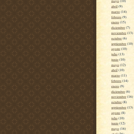
mayo
(10)
abril
(9)
marzo
(14)
febrero
(9)
enero
(15)
diciembre
(7)
noviembre
(13)
octubre
(6)
septiembre
(10)
agosto
(10)
julio
(13)
junio
(10)
mayo
(12)
abril
(10)
marzo
(11)
febrero
(14)
enero
(9)
diciembre
(6)
noviembre
(16)
octubre
(8)
septiembre
(13)
agosto
(8)
julio
(10)
junio
(12)
mayo
(16)
abril
(26)