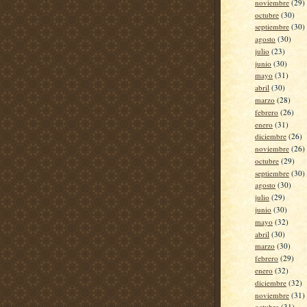
noviembre
(29)
octubre
(30)
septiembre
(30)
agosto
(30)
julio
(23)
junio
(30)
mayo
(31)
abril
(30)
marzo
(28)
febrero
(26)
enero
(31)
diciembre
(26)
noviembre
(26)
octubre
(29)
septiembre
(30)
agosto
(30)
julio
(29)
junio
(30)
mayo
(32)
abril
(30)
marzo
(30)
febrero
(29)
enero
(32)
diciembre
(32)
noviembre
(31)
octubre
(31)