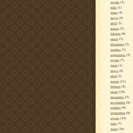
agosto
(3)
julio
(1)
junio
(4)
mayo
(4)
abril
(3)
marzo
(5)
febrero
(8)
enero
(3)
diciembre
(2)
octubre
(3)
septiembre
(5)
agosto
(7)
junio
(1)
mayo
(8)
abril
(3)
marzo
(11)
febrero
(4)
enero
(10)
diciembre
(5)
noviembre
(8)
octubre
(6)
septiembre
(8)
agosto
(14)
julio
(7)
junio
(16)