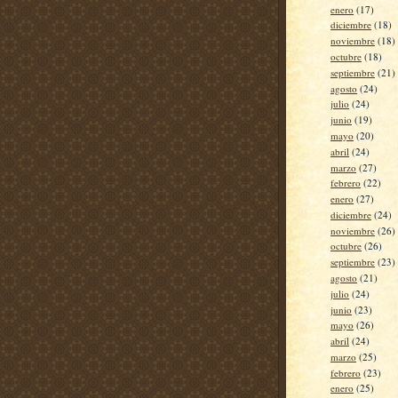
enero
(17)
diciembre
(18)
noviembre
(18)
octubre
(18)
septiembre
(21)
agosto
(24)
julio
(24)
junio
(19)
mayo
(20)
abril
(24)
marzo
(27)
febrero
(22)
enero
(27)
diciembre
(24)
noviembre
(26)
octubre
(26)
septiembre
(23)
agosto
(21)
julio
(24)
junio
(23)
mayo
(26)
abril
(24)
marzo
(25)
febrero
(23)
enero
(25)