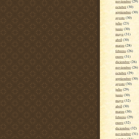
noviembre
(29)
octubre
(30)
septiembre
(30)
agosto
(30)
julio
(23)
junio
(30)
mayo
(31)
abril
(30)
marzo
(28)
febrero
(26)
enero
(31)
diciembre
(26)
noviembre
(26)
octubre
(29)
septiembre
(30)
agosto
(30)
julio
(29)
junio
(30)
mayo
(32)
abril
(30)
marzo
(30)
febrero
(29)
enero
(32)
diciembre
(32)
noviembre
(31)
octubre
(31)