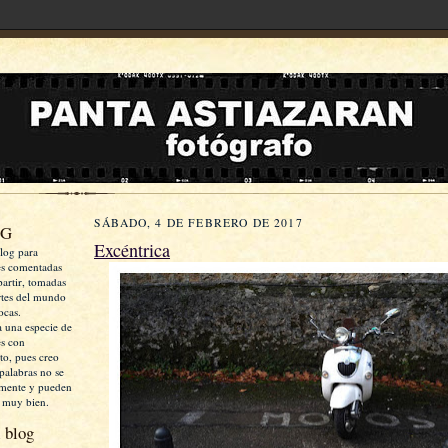
SÁBADO, 4 DE FEBRERO DE 2017
OG
Excéntrica
log para
es comentadas
artir, tomadas
rtes del mundo
ocas.
a una especie de
es con
xto, pues creo
palabras no se
mente y pueden
 muy bien.
 blog