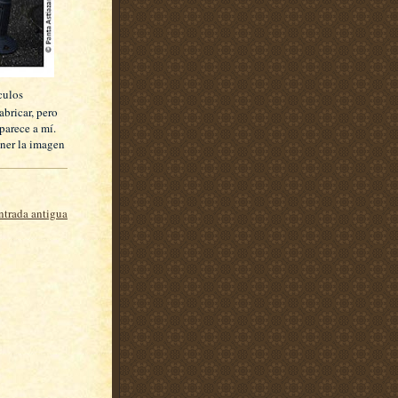
culos
abricar, pero
parece a mí.
oner la imagen
ntrada antigua