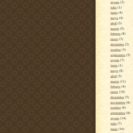
agosto
(2)
julio
(1)
junio
(4)
mayo
(4)
abril
(3)
marzo
(5)
febrero
(8)
enero
(3)
diciembre
(2)
octubre
(3)
septiembre
(5)
agosto
(7)
junio
(1)
mayo
(8)
abril
(3)
marzo
(11)
febrero
(4)
enero
(10)
diciembre
(5)
noviembre
(8)
octubre
(6)
septiembre
(8)
agosto
(14)
julio
(7)
junio
(16)