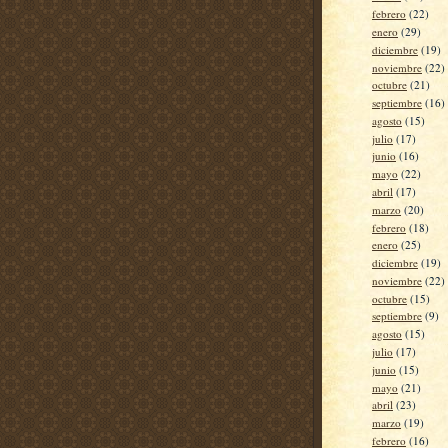
febrero
(22)
enero
(29)
diciembre
(19)
noviembre
(22)
octubre
(21)
septiembre
(16)
agosto
(15)
julio
(17)
junio
(16)
mayo
(22)
abril
(17)
marzo
(20)
febrero
(18)
enero
(25)
diciembre
(19)
noviembre
(22)
octubre
(15)
septiembre
(9)
agosto
(15)
julio
(17)
junio
(15)
mayo
(21)
abril
(23)
marzo
(19)
febrero
(16)