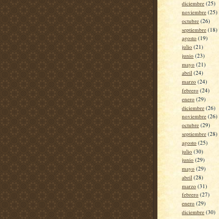
diciembre
(25)
noviembre
(25)
octubre
(26)
septiembre
(18)
agosto
(19)
julio
(21)
junio
(23)
mayo
(21)
abril
(24)
marzo
(24)
febrero
(24)
enero
(29)
diciembre
(26)
noviembre
(26)
octubre
(29)
septiembre
(28)
agosto
(25)
julio
(30)
junio
(29)
mayo
(29)
abril
(28)
marzo
(31)
febrero
(27)
enero
(29)
diciembre
(30)