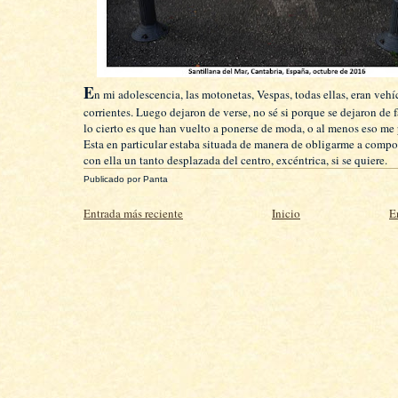
E
n mi adolescencia, las motonetas, Vespas, todas ellas, eran vehí
corrientes. Luego dejaron de verse, no sé si porque se dejaron de f
lo cierto es que han vuelto a ponerse de moda, o al menos eso me 
Esta en particular estaba situada de manera de obligarme a comp
con ella un tanto desplazada del centro, excéntrica, si se quiere.
Publicado por
Panta
Entrada más reciente
Inicio
E