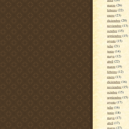
marzo
(26)
febrero
(22)
enero
(23)
diciembre
(20)
noviembre
(13)
octubre
(15)
septiembre
(15)
agosto
(15)
julio
(21)
junio
(14)
mayo
(12)
abril
(22)
marzo
(19)
febrero
(12)
enero
(13)
diciembre
(16)
noviembre
(15)
octubre
(15)
septiembre
(15)
agosto
(17)
julio
(16)
junio
(18)
mayo
(17)
abril
(17)
marzo
(27)