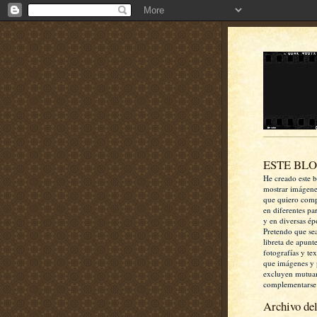
ESTE BL
He creado este b
mostrar imágen
que quiero comp
en diferentes pa
y en diversas ép
Pretendo que se
libreta de apunt
fotografías y te
que imágenes y 
excluyen mutua
complementarse
Archivo del