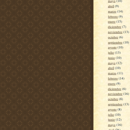
mayo
(10)
abril
(9)
marzo
(14)
febrero
(9)
enero
(15)
diciembre
(7)
noviembre
(13)
octubre
(6)
septiembre
(10)
agosto
(10)
julio
(13)
junio
(10)
mayo
(12)
abril
(10)
marzo
(11)
febrero
(14)
enero
(9)
diciembre
(6)
noviembre
(16)
octubre
(8)
septiembre
(13)
agosto
(8)
julio
(10)
junio
(12)
mayo
(16)
abril
(26)