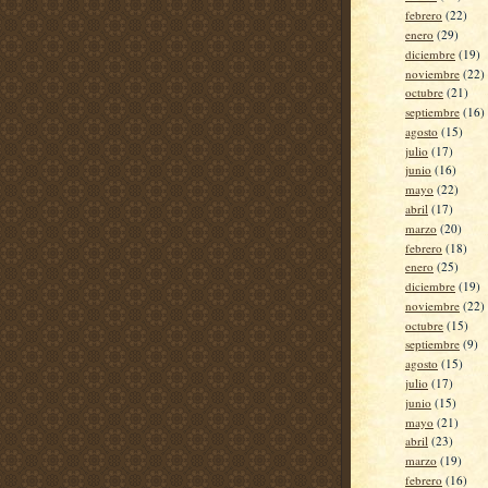
febrero
(22)
enero
(29)
diciembre
(19)
noviembre
(22)
octubre
(21)
septiembre
(16)
agosto
(15)
julio
(17)
junio
(16)
mayo
(22)
abril
(17)
marzo
(20)
febrero
(18)
enero
(25)
diciembre
(19)
noviembre
(22)
octubre
(15)
septiembre
(9)
agosto
(15)
julio
(17)
junio
(15)
mayo
(21)
abril
(23)
marzo
(19)
febrero
(16)