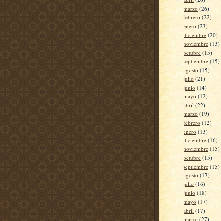
marzo
(26)
febrero
(22)
enero
(23)
diciembre
(20)
noviembre
(13)
octubre
(15)
septiembre
(15)
agosto
(15)
julio
(21)
junio
(14)
mayo
(12)
abril
(22)
marzo
(19)
febrero
(12)
enero
(13)
diciembre
(16)
noviembre
(15)
octubre
(15)
septiembre
(15)
agosto
(17)
julio
(16)
junio
(18)
mayo
(17)
abril
(17)
marzo
(27)