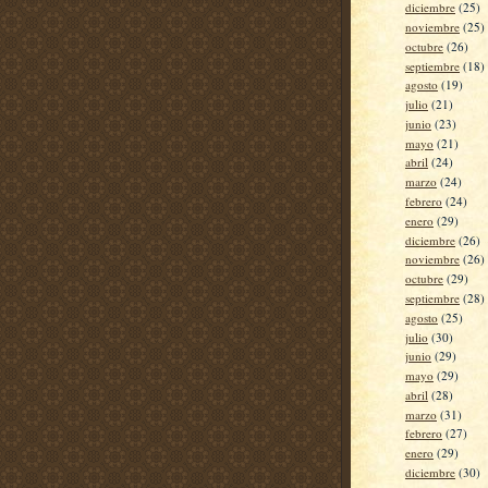
diciembre
(25)
noviembre
(25)
octubre
(26)
septiembre
(18)
agosto
(19)
julio
(21)
junio
(23)
mayo
(21)
abril
(24)
marzo
(24)
febrero
(24)
enero
(29)
diciembre
(26)
noviembre
(26)
octubre
(29)
septiembre
(28)
agosto
(25)
julio
(30)
junio
(29)
mayo
(29)
abril
(28)
marzo
(31)
febrero
(27)
enero
(29)
diciembre
(30)