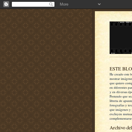
ESTE BL
He creado este b
mostrar imágen
que quiero comp
en diferentes pa
y en diversas ép
Pretendo que se
libreta de apunt
fotografías y te
que imágenes y 
excluyen mutua
complementarse
Archivo del