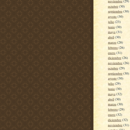
noviembre
(29)
octubre
(30)
septiembre
(30)
agosto
(30)
julio
(23)
junio
(30)
mayo
(31)
abril
(30)
marzo
(28)
febrero
(26)
enero
(31)
diciembre
(26)
noviembre
(26)
octubre
(29)
septiembre
(30)
agosto
(30)
julio
(29)
junio
(30)
mayo
(32)
abril
(30)
marzo
(30)
febrero
(29)
enero
(32)
diciembre
(32)
noviembre
(31)
octubre
(31)