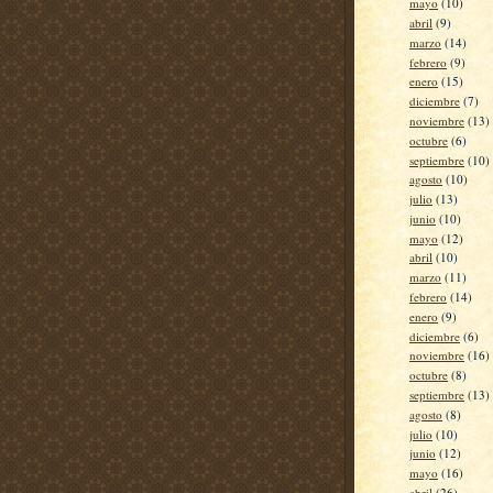
mayo
(10)
abril
(9)
marzo
(14)
febrero
(9)
enero
(15)
diciembre
(7)
noviembre
(13)
octubre
(6)
septiembre
(10)
agosto
(10)
julio
(13)
junio
(10)
mayo
(12)
abril
(10)
marzo
(11)
febrero
(14)
enero
(9)
diciembre
(6)
noviembre
(16)
octubre
(8)
septiembre
(13)
agosto
(8)
julio
(10)
junio
(12)
mayo
(16)
abril
(26)