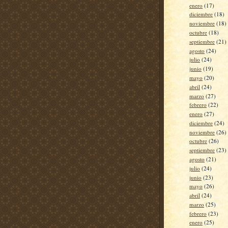
enero
(17)
diciembre
(18)
noviembre
(18)
octubre
(18)
septiembre
(21)
agosto
(24)
julio
(24)
junio
(19)
mayo
(20)
abril
(24)
marzo
(27)
febrero
(22)
enero
(27)
diciembre
(24)
noviembre
(26)
octubre
(26)
septiembre
(23)
agosto
(21)
julio
(24)
junio
(23)
mayo
(26)
abril
(24)
marzo
(25)
febrero
(23)
enero
(25)