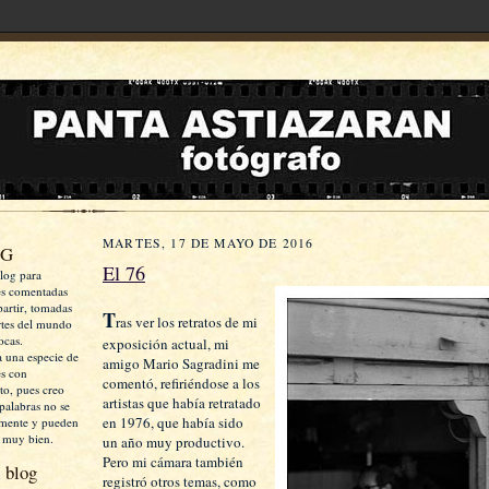
MARTES, 17 DE MAYO DE 2016
OG
El 76
log para
es comentadas
artir, tomadas
T
ras ver los retratos de mi
rtes del mundo
ocas.
exposición actual, mi
a una especie de
amigo Mario Sagradini me
es con
comentó, refiriéndose a los
xto, pues creo
artistas que había retratado
palabras no se
en 1976, que había sido
mente y pueden
 muy bien.
un año muy productivo.
Pero mi cámara también
 blog
registró otros temas, como