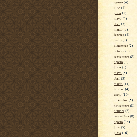
agosto
(4)
julio
(1)
junio
(4)
mayo
(4)
abril
(3)
marzo
(5)
febrero
(8)
enero
(3)
diciembre
(2)
octubre
(3)
septiembre
(5)
agosto
(7)
junio
(1)
mayo
(8)
abril
(3)
marzo
(11)
febrero
(4)
enero
(10)
diciembre
(5)
noviembre
(8)
octubre
(6)
septiembre
(8)
agosto
(14)
julio
(7)
junio
(16)