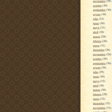
noviembre
(29)
octubre
(30)
septiembre
(30)
agosto
(30)
julio
(23)
junio
(30)
mayo
(31)
abril
(30)
marzo
(28)
febrero
(26)
enero
(31)
diciembre
(26)
noviembre
(26)
octubre
(29)
septiembre
(30)
agosto
(30)
julio
(29)
junio
(30)
mayo
(32)
abril
(30)
marzo
(30)
febrero
(29)
enero
(32)
diciembre
(32)
noviembre
(31)
octubre
(31)