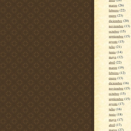
marzo
(26)
febrero
(22)
enero
(23)
diciembre
(20)
noviembre
(13)
octubre
(15)
septiembre
(15)
agosto
(15)
julio
(21)
junio
(14)
mayo
(12)
abril
(22)
marzo
(19)
febrero
(12)
enero
(13)
diciembre
(16)
noviembre
(15)
octubre
(15)
septiembre
(15)
agosto
(17)
julio
(16)
junio
(18)
mayo
(17)
abril
(17)
marzo
(27)