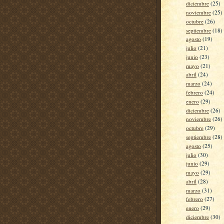
diciembre
(25)
noviembre
(25)
octubre
(26)
septiembre
(18)
agosto
(19)
julio
(21)
junio
(23)
mayo
(21)
abril
(24)
marzo
(24)
febrero
(24)
enero
(29)
diciembre
(26)
noviembre
(26)
octubre
(29)
septiembre
(28)
agosto
(25)
julio
(30)
junio
(29)
mayo
(29)
abril
(28)
marzo
(31)
febrero
(27)
enero
(29)
diciembre
(30)