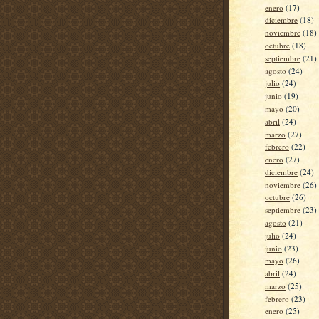
enero
(17)
diciembre
(18)
noviembre
(18)
octubre
(18)
septiembre
(21)
agosto
(24)
julio
(24)
junio
(19)
mayo
(20)
abril
(24)
marzo
(27)
febrero
(22)
enero
(27)
diciembre
(24)
noviembre
(26)
octubre
(26)
septiembre
(23)
agosto
(21)
julio
(24)
junio
(23)
mayo
(26)
abril
(24)
marzo
(25)
febrero
(23)
enero
(25)