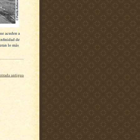
que acuden a
infinidad de
deran lo más
ntrada antigua