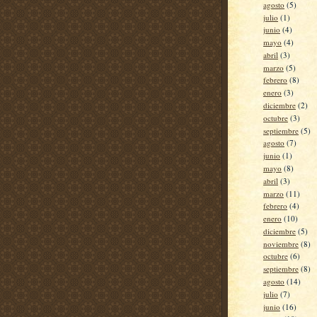
agosto
(5)
julio
(1)
junio
(4)
mayo
(4)
abril
(3)
marzo
(5)
febrero
(8)
enero
(3)
diciembre
(2)
octubre
(3)
septiembre
(5)
agosto
(7)
junio
(1)
mayo
(8)
abril
(3)
marzo
(11)
febrero
(4)
enero
(10)
diciembre
(5)
noviembre
(8)
octubre
(6)
septiembre
(8)
agosto
(14)
julio
(7)
junio
(16)