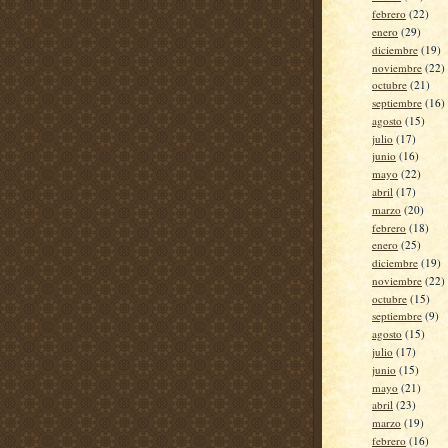
febrero
(22)
enero
(29)
diciembre
(19)
noviembre
(22)
octubre
(21)
septiembre
(16)
agosto
(15)
julio
(17)
junio
(16)
mayo
(22)
abril
(17)
marzo
(20)
febrero
(18)
enero
(25)
diciembre
(19)
noviembre
(22)
octubre
(15)
septiembre
(9)
agosto
(15)
julio
(17)
junio
(15)
mayo
(21)
abril
(23)
marzo
(19)
febrero
(16)