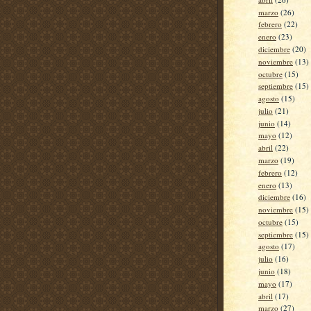
marzo
(26)
febrero
(22)
enero
(23)
diciembre
(20)
noviembre
(13)
octubre
(15)
septiembre
(15)
agosto
(15)
julio
(21)
junio
(14)
mayo
(12)
abril
(22)
marzo
(19)
febrero
(12)
enero
(13)
diciembre
(16)
noviembre
(15)
octubre
(15)
septiembre
(15)
agosto
(17)
julio
(16)
junio
(18)
mayo
(17)
abril
(17)
marzo
(27)