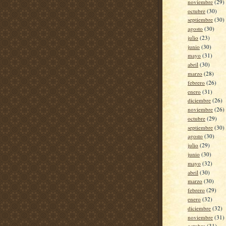
noviembre
(29)
octubre
(30)
septiembre
(30)
agosto
(30)
julio
(23)
junio
(30)
mayo
(31)
abril
(30)
marzo
(28)
febrero
(26)
enero
(31)
diciembre
(26)
noviembre
(26)
octubre
(29)
septiembre
(30)
agosto
(30)
julio
(29)
junio
(30)
mayo
(32)
abril
(30)
marzo
(30)
febrero
(29)
enero
(32)
diciembre
(32)
noviembre
(31)
octubre
(31)