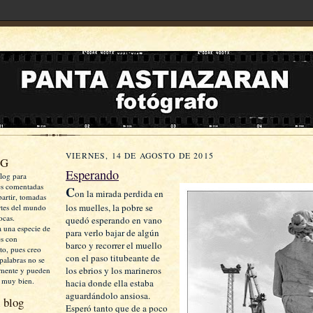
VIERNES, 14 DE AGOSTO DE 2015
OG
Esperando
log para
es comentadas
C
on la mirada perdida en
artir, tomadas
los muelles, la pobre se
rtes del mundo
ocas.
quedó esperando en vano
a una especie de
para verlo bajar de algún
es con
barco y recorrer el muello
xto, pues creo
con el paso titubeante de
palabras no se
los ebrios y los marineros
mente y pueden
 muy bien.
hacia donde ella estaba
aguardándolo ansiosa.
 blog
Esperó tanto que de a poco