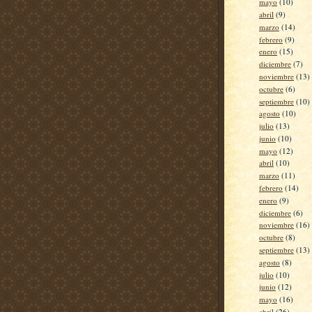
mayo
(10)
abril
(9)
marzo
(14)
febrero
(9)
enero
(15)
diciembre
(7)
noviembre
(13)
octubre
(6)
septiembre
(10)
agosto
(10)
julio
(13)
junio
(10)
mayo
(12)
abril
(10)
marzo
(11)
febrero
(14)
enero
(9)
diciembre
(6)
noviembre
(16)
octubre
(8)
septiembre
(13)
agosto
(8)
julio
(10)
junio
(12)
mayo
(16)
abril
(26)