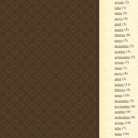
agosto
(2)
julio
(1)
junio
(4)
mayo
(4)
abril
(3)
marzo
(5)
febrero
(8)
enero
(3)
diciembre
(2)
octubre
(3)
septiembre
(5)
agosto
(7)
junio
(1)
mayo
(8)
abril
(3)
marzo
(11)
febrero
(4)
enero
(10)
diciembre
(5)
noviembre
(8)
octubre
(6)
septiembre
(8)
agosto
(14)
julio
(7)
junio
(16)