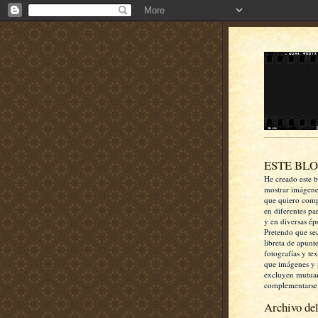
ESTE BL
He creado este b
mostrar imágen
que quiero comp
en diferentes pa
y en diversas ép
Pretendo que se
libreta de apunt
fotografías y te
que imágenes y 
excluyen mutua
complementarse
Archivo del