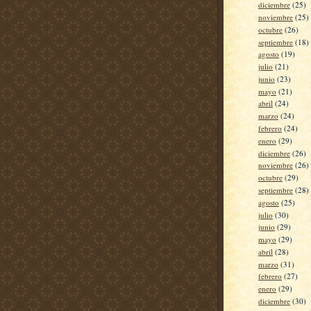
diciembre
(25)
noviembre
(25)
octubre
(26)
septiembre
(18)
agosto
(19)
julio
(21)
junio
(23)
mayo
(21)
abril
(24)
marzo
(24)
febrero
(24)
enero
(29)
diciembre
(26)
noviembre
(26)
octubre
(29)
septiembre
(28)
agosto
(25)
julio
(30)
junio
(29)
mayo
(29)
abril
(28)
marzo
(31)
febrero
(27)
enero
(29)
diciembre
(30)