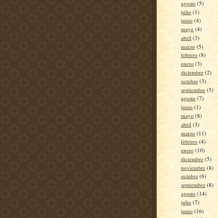
agosto
(5)
julio
(1)
junio
(4)
mayo
(4)
abril
(3)
marzo
(5)
febrero
(8)
enero
(3)
diciembre
(2)
octubre
(3)
septiembre
(5)
agosto
(7)
junio
(1)
mayo
(8)
abril
(3)
marzo
(11)
febrero
(4)
enero
(10)
diciembre
(5)
noviembre
(8)
octubre
(6)
septiembre
(8)
agosto
(14)
julio
(7)
junio
(16)