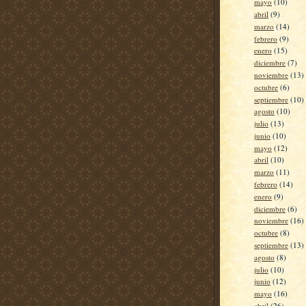
mayo
(10)
abril
(9)
marzo
(14)
febrero
(9)
enero
(15)
diciembre
(7)
noviembre
(13)
octubre
(6)
septiembre
(10)
agosto
(10)
julio
(13)
junio
(10)
mayo
(12)
abril
(10)
marzo
(11)
febrero
(14)
enero
(9)
diciembre
(6)
noviembre
(16)
octubre
(8)
septiembre
(13)
agosto
(8)
julio
(10)
junio
(12)
mayo
(16)
abril
(26)