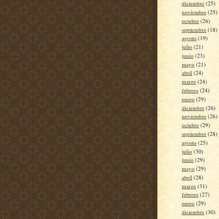
diciembre
(25)
noviembre
(25)
octubre
(26)
septiembre
(18)
agosto
(19)
julio
(21)
junio
(23)
mayo
(21)
abril
(24)
marzo
(24)
febrero
(24)
enero
(29)
diciembre
(26)
noviembre
(26)
octubre
(29)
septiembre
(28)
agosto
(25)
julio
(30)
junio
(29)
mayo
(29)
abril
(28)
marzo
(31)
febrero
(27)
enero
(29)
diciembre
(30)