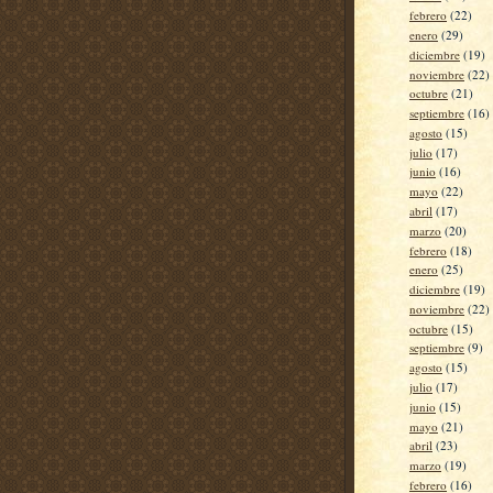
febrero
(22)
enero
(29)
diciembre
(19)
noviembre
(22)
octubre
(21)
septiembre
(16)
agosto
(15)
julio
(17)
junio
(16)
mayo
(22)
abril
(17)
marzo
(20)
febrero
(18)
enero
(25)
diciembre
(19)
noviembre
(22)
octubre
(15)
septiembre
(9)
agosto
(15)
julio
(17)
junio
(15)
mayo
(21)
abril
(23)
marzo
(19)
febrero
(16)