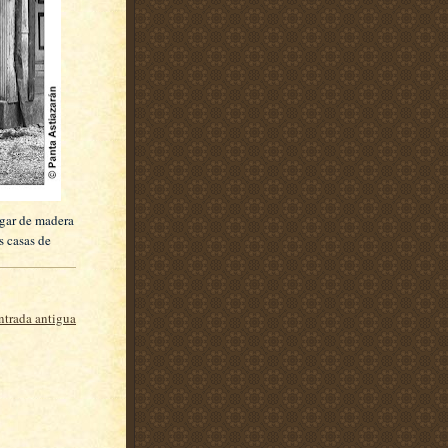
ugar de madera
s casas de
ntrada antigua