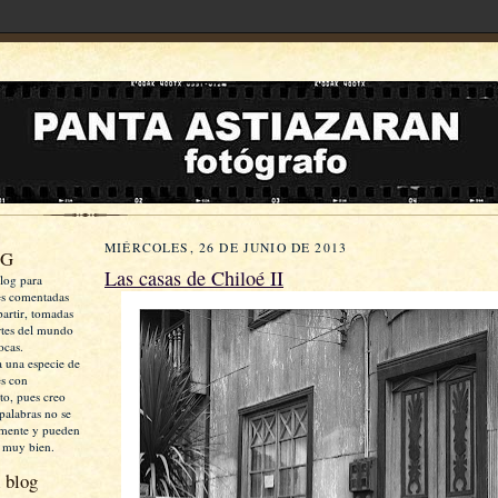
MIÉRCOLES, 26 DE JUNIO DE 2013
OG
Las casas de Chiloé II
log para
es comentadas
artir, tomadas
rtes del mundo
ocas.
a una especie de
es con
xto, pues creo
palabras no se
mente y pueden
 muy bien.
 blog