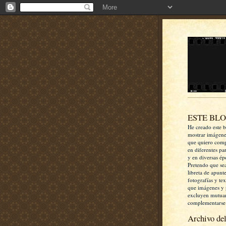
ESTE BL
He creado este b
mostrar imágen
que quiero comp
en diferentes pa
y en diversas ép
Pretendo que se
libreta de apunt
fotografías y te
que imágenes y 
excluyen mutua
complementarse
Archivo del