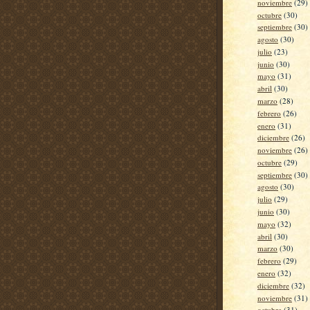
noviembre
(29)
octubre
(30)
septiembre
(30)
agosto
(30)
julio
(23)
junio
(30)
mayo
(31)
abril
(30)
marzo
(28)
febrero
(26)
enero
(31)
diciembre
(26)
noviembre
(26)
octubre
(29)
septiembre
(30)
agosto
(30)
julio
(29)
junio
(30)
mayo
(32)
abril
(30)
marzo
(30)
febrero
(29)
enero
(32)
diciembre
(32)
noviembre
(31)
octubre
(31)