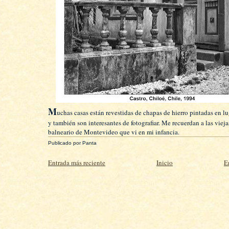
M
uchas casas están revestidas de chapas de hierro pintadas en l
y también son interesantes de fotografiar. Me recuerdan a las vieja
balneario de Montevideo que vi en mi infancia.
Publicado por
Panta
Entrada más reciente
Inicio
E