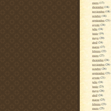
enero
(17)
diciembre
(18)
noviembre
(18)
octubre
(18)
septiembre
(21)
agosto
(24)
julio
(24)
junio
(19)
mayo
(20)
abril
(24)
marzo
(27)
febrero
(22)
enero
(27)
diciembre
(24)
noviembre
(26)
octubre
(26)
septiembre
(23)
agosto
(21)
julio
(24)
junio
(23)
mayo
(26)
abril
(24)
marzo
(25)
febrero
(23)
enero
(25)