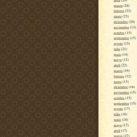
marzo
(26)
febrero
(22)
enero
(23)
diciembre
(20)
noviembre
(13)
octubre
(15)
septiembre
(15)
agosto
(15)
julio
(21)
junio
(14)
mayo
(12)
abril
(22)
marzo
(19)
febrero
(12)
enero
(13)
diciembre
(16)
noviembre
(15)
octubre
(15)
septiembre
(15)
agosto
(17)
julio
(16)
junio
(18)
mayo
(17)
abril
(17)
marzo
(27)