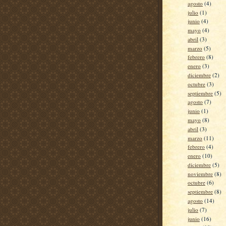
agosto
(4)
julio
(1)
junio
(4)
mayo
(4)
abril
(3)
marzo
(5)
febrero
(8)
enero
(3)
diciembre
(2)
octubre
(3)
septiembre
(5)
agosto
(7)
junio
(1)
mayo
(8)
abril
(3)
marzo
(11)
febrero
(4)
enero
(10)
diciembre
(5)
noviembre
(8)
octubre
(6)
septiembre
(8)
agosto
(14)
julio
(7)
junio
(16)