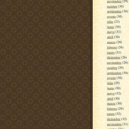
noviembre
(29)
octubre
(30)
septiembre
(30)
agosto
(30)
julio
(23)
junio
(30)
mayo
(31)
abril
(30)
marzo
(28)
febrero
(26)
enero
(31)
diciembre
(26)
noviembre
(26)
octubre
(29)
septiembre
(30)
agosto
(30)
julio
(29)
junio
(30)
mayo
(32)
abril
(30)
marzo
(30)
febrero
(29)
enero
(32)
diciembre
(32)
noviembre
(31)
octubre
(31)