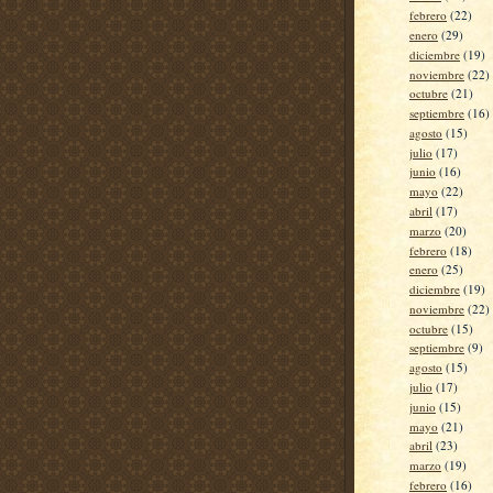
febrero
(22)
enero
(29)
diciembre
(19)
noviembre
(22)
octubre
(21)
septiembre
(16)
agosto
(15)
julio
(17)
junio
(16)
mayo
(22)
abril
(17)
marzo
(20)
febrero
(18)
enero
(25)
diciembre
(19)
noviembre
(22)
octubre
(15)
septiembre
(9)
agosto
(15)
julio
(17)
junio
(15)
mayo
(21)
abril
(23)
marzo
(19)
febrero
(16)