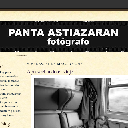
VIERNES, 31 DE MAYO DE 2013
OG
Aprovechando el viaje
log para
es comentadas
artir, tomadas
rtes del mundo
ocas.
a una especie de
es con
xto, pues creo
palabras no se
mente y pueden
 muy bien.
 blog