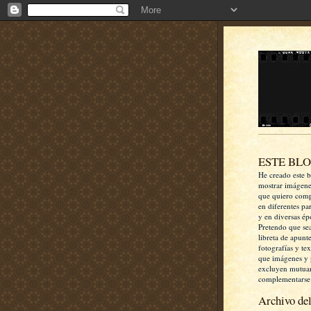
ESTE BL
He creado este b
mostrar imágen
que quiero comp
en diferentes pa
y en diversas ép
Pretendo que se
libreta de apunt
fotografías y te
que imágenes y 
excluyen mutua
complementarse
Archivo del