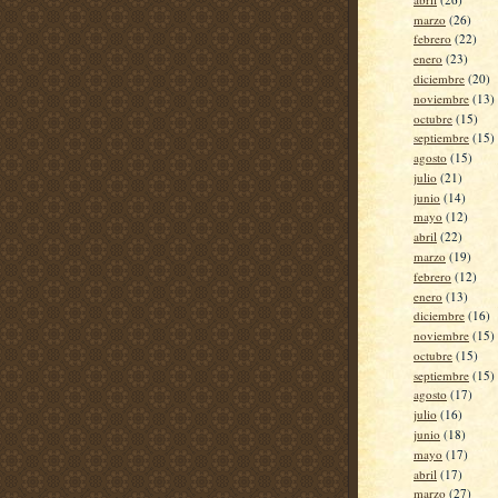
marzo
(26)
febrero
(22)
enero
(23)
diciembre
(20)
noviembre
(13)
octubre
(15)
septiembre
(15)
agosto
(15)
julio
(21)
junio
(14)
mayo
(12)
abril
(22)
marzo
(19)
febrero
(12)
enero
(13)
diciembre
(16)
noviembre
(15)
octubre
(15)
septiembre
(15)
agosto
(17)
julio
(16)
junio
(18)
mayo
(17)
abril
(17)
marzo
(27)