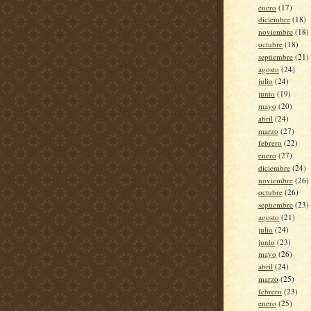
enero
(17)
diciembre
(18)
noviembre
(18)
octubre
(18)
septiembre
(21)
agosto
(24)
julio
(24)
junio
(19)
mayo
(20)
abril
(24)
marzo
(27)
febrero
(22)
enero
(27)
diciembre
(24)
noviembre
(26)
octubre
(26)
septiembre
(23)
agosto
(21)
julio
(24)
junio
(23)
mayo
(26)
abril
(24)
marzo
(25)
febrero
(23)
enero
(25)