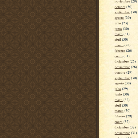
noviembre
(29)
octubre
(30)
septiembre
(30)
agosto
(30)
julio
(23)
junio
(30)
mayo
(31)
abril
(30)
marzo
(28)
febrero
(26)
enero
(31)
diciembre
(26)
noviembre
(26)
octubre
(29)
septiembre
(30)
agosto
(30)
julio
(29)
junio
(30)
mayo
(32)
abril
(30)
marzo
(30)
febrero
(29)
enero
(32)
diciembre
(32)
noviembre
(31)
octubre
(31)