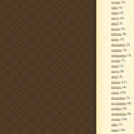
agosto
(3)
julio
(1)
junio
(4)
mayo
(4)
abril
(3)
marzo
(5)
febrero
(8)
enero
(3)
diciembre
(2)
octubre
(3)
septiembre
(5)
agosto
(7)
junio
(1)
mayo
(8)
abril
(3)
marzo
(11)
febrero
(4)
enero
(10)
diciembre
(5)
noviembre
(8)
octubre
(6)
septiembre
(8)
agosto
(14)
julio
(7)
junio
(16)