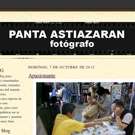
DOMINGO, 7 DE OCTUBRE DE 2012
OG
Apasionante
log para
es comentadas
artir, tomadas
rtes del mundo
ocas.
a una especie de
es con
xto, pues creo
palabras no se
mente y pueden
 muy bien.
 blog