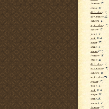
febrero
(22)
enero
(29)
diciembre
(19)
noviembre
(22)
octubre
(21)
septiembre
(16)
agosto
(15)
julio
(17)
junio
(16)
mayo
(22)
abril
(17)
marzo
(20)
febrero
(18)
enero
(25)
diciembre
(19)
noviembre
(22)
octubre
(15)
septiembre
(9)
agosto
(15)
julio
(17)
junio
(15)
mayo
(21)
abril
(23)
marzo
(19)
febrero
(16)