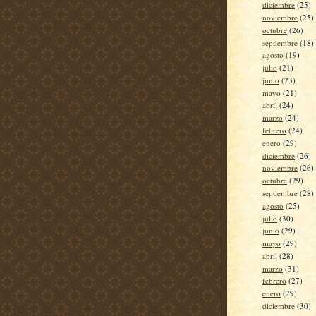
diciembre
(25)
noviembre
(25)
octubre
(26)
septiembre
(18)
agosto
(19)
julio
(21)
junio
(23)
mayo
(21)
abril
(24)
marzo
(24)
febrero
(24)
enero
(29)
diciembre
(26)
noviembre
(26)
octubre
(29)
septiembre
(28)
agosto
(25)
julio
(30)
junio
(29)
mayo
(29)
abril
(28)
marzo
(31)
febrero
(27)
enero
(29)
diciembre
(30)