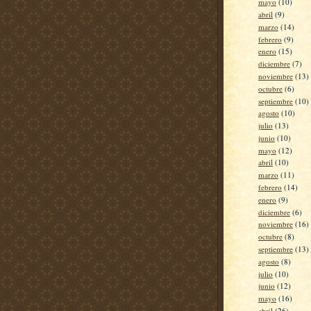
mayo
(10)
abril
(9)
marzo
(14)
febrero
(9)
enero
(15)
diciembre
(7)
noviembre
(13)
octubre
(6)
septiembre
(10)
agosto
(10)
julio
(13)
junio
(10)
mayo
(12)
abril
(10)
marzo
(11)
febrero
(14)
enero
(9)
diciembre
(6)
noviembre
(16)
octubre
(8)
septiembre
(13)
agosto
(8)
julio
(10)
junio
(12)
mayo
(16)
abril
(26)