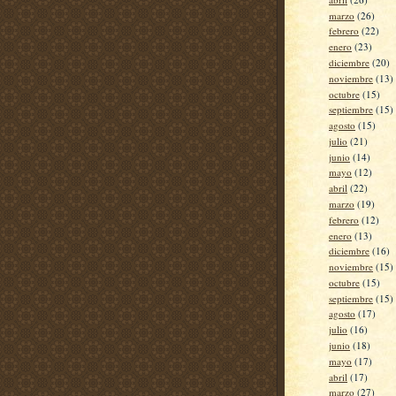
marzo
(26)
febrero
(22)
enero
(23)
diciembre
(20)
noviembre
(13)
octubre
(15)
septiembre
(15)
agosto
(15)
julio
(21)
junio
(14)
mayo
(12)
abril
(22)
marzo
(19)
febrero
(12)
enero
(13)
diciembre
(16)
noviembre
(15)
octubre
(15)
septiembre
(15)
agosto
(17)
julio
(16)
junio
(18)
mayo
(17)
abril
(17)
marzo
(27)