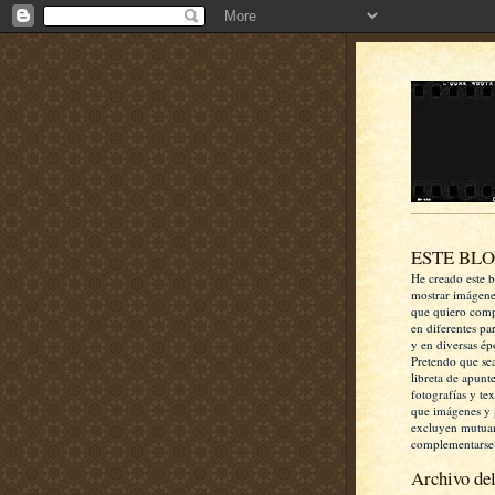
ESTE BL
He creado este b
mostrar imágen
que quiero comp
en diferentes pa
y en diversas ép
Pretendo que se
libreta de apunt
fotografías y te
que imágenes y 
excluyen mutua
complementarse
Archivo del