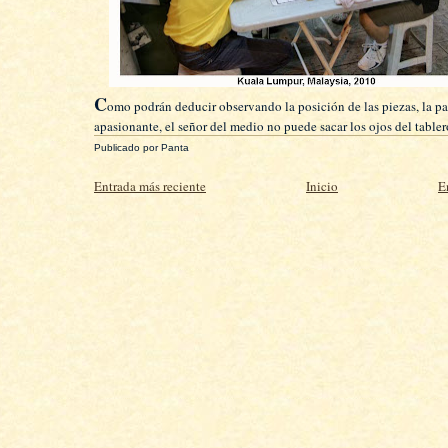
C
omo podrán deducir observando la posición de las piezas, la pa
apasionante, el señor del medio no puede sacar los ojos del tabler
Publicado por
Panta
Entrada más reciente
Inicio
E