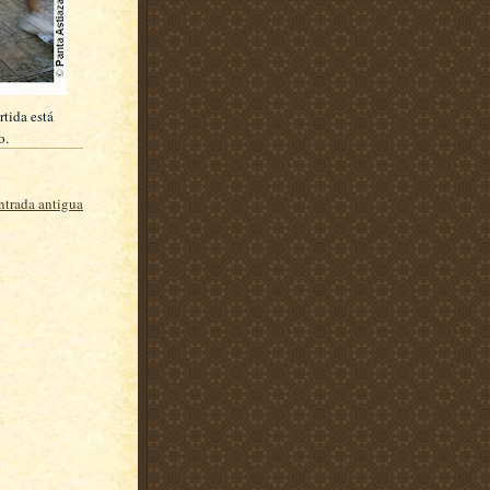
rtida está
o.
ntrada antigua