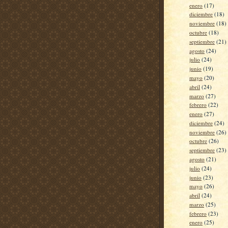
enero
(17)
diciembre
(18)
noviembre
(18)
octubre
(18)
septiembre
(21)
agosto
(24)
julio
(24)
junio
(19)
mayo
(20)
abril
(24)
marzo
(27)
febrero
(22)
enero
(27)
diciembre
(24)
noviembre
(26)
octubre
(26)
septiembre
(23)
agosto
(21)
julio
(24)
junio
(23)
mayo
(26)
abril
(24)
marzo
(25)
febrero
(23)
enero
(25)