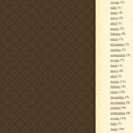
agosto
(3)
julio
(1)
junio
(4)
mayo
(4)
abril
(3)
marzo
(5)
febrero
(8)
enero
(3)
diciembre
(2)
octubre
(3)
septiembre
(5)
agosto
(7)
junio
(1)
mayo
(8)
abril
(3)
marzo
(11)
febrero
(4)
enero
(10)
diciembre
(5)
noviembre
(8)
octubre
(6)
septiembre
(8)
agosto
(14)
julio
(7)
junio
(16)