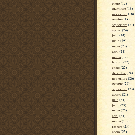
enero
(17)
diciembre
(18)
noviembre
(18)
octubre
(18)
septiembre
(21)
agosto
(24)
julio
(24)
junio
(19)
mayo
(20)
abril
(24)
marzo
(27)
febrero
(22)
enero
(27)
diciembre
(24)
noviembre
(26)
octubre
(26)
septiembre
(23)
agosto
(21)
julio
(24)
junio
(23)
mayo
(26)
abril
(24)
marzo
(25)
febrero
(23)
enero
(25)