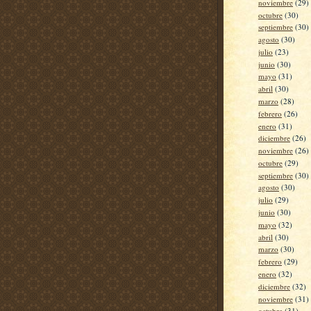
noviembre
(29)
octubre
(30)
septiembre
(30)
agosto
(30)
julio
(23)
junio
(30)
mayo
(31)
abril
(30)
marzo
(28)
febrero
(26)
enero
(31)
diciembre
(26)
noviembre
(26)
octubre
(29)
septiembre
(30)
agosto
(30)
julio
(29)
junio
(30)
mayo
(32)
abril
(30)
marzo
(30)
febrero
(29)
enero
(32)
diciembre
(32)
noviembre
(31)
octubre
(31)