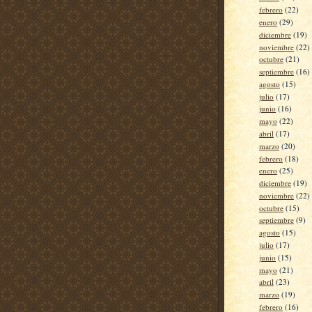
febrero
(22)
enero
(29)
diciembre
(19)
noviembre
(22)
octubre
(21)
septiembre
(16)
agosto
(15)
julio
(17)
junio
(16)
mayo
(22)
abril
(17)
marzo
(20)
febrero
(18)
enero
(25)
diciembre
(19)
noviembre
(22)
octubre
(15)
septiembre
(9)
agosto
(15)
julio
(17)
junio
(15)
mayo
(21)
abril
(23)
marzo
(19)
febrero
(16)