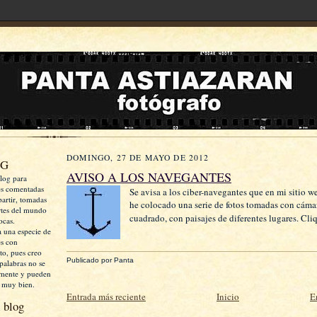
DOMINGO, 27 DE MAYO DE 2012
OG
AVISO A LOS NAVEGANTES
log para
es comentadas
Se avisa a los ciber-navegantes que en mi sitio w
artir, tomadas
he colocado una serie de fotos tomadas con cáma
rtes del mundo
cuadrado, con paisajes de diferentes lugares. Cli
ocas.
a una especie de
es con
xto, pues creo
Publicado por
Panta
palabras no se
mente y pueden
 muy bien.
Entrada más reciente
Inicio
E
 blog