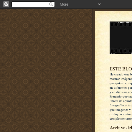
ESTE BL
He creado este b
mostrar imágen
que quiero comp
en diferentes pa
y en diversas ép
Pretendo que se
libreta de apunt
fotografías y te
que imágenes y 
excluyen mutua
complementarse
Archivo del