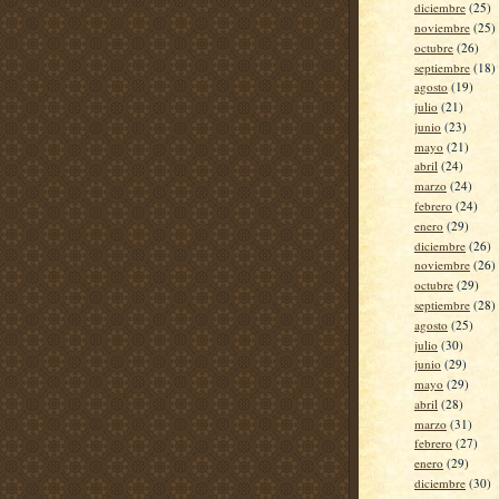
diciembre
(25)
noviembre
(25)
octubre
(26)
septiembre
(18)
agosto
(19)
julio
(21)
junio
(23)
mayo
(21)
abril
(24)
marzo
(24)
febrero
(24)
enero
(29)
diciembre
(26)
noviembre
(26)
octubre
(29)
septiembre
(28)
agosto
(25)
julio
(30)
junio
(29)
mayo
(29)
abril
(28)
marzo
(31)
febrero
(27)
enero
(29)
diciembre
(30)