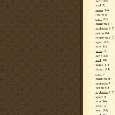
mayo
(10)
abril
(9)
marzo
(14)
febrero
(9)
enero
(15)
diciembre
(7)
noviembre
(13)
octubre
(6)
septiembre
(10)
agosto
(10)
julio
(13)
junio
(10)
mayo
(12)
abril
(10)
marzo
(11)
febrero
(14)
enero
(9)
diciembre
(6)
noviembre
(16)
octubre
(8)
septiembre
(13)
agosto
(8)
julio
(10)
junio
(12)
mayo
(16)
abril
(26)