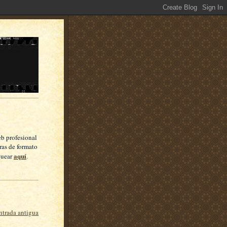
eb profesional
ras de formato
aquí
quear
.
ntrada antigua