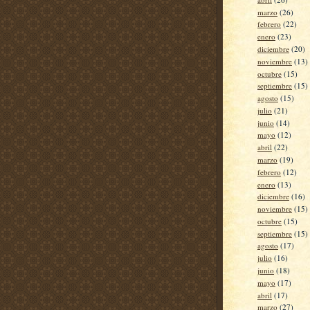
marzo
(26)
febrero
(22)
enero
(23)
diciembre
(20)
noviembre
(13)
octubre
(15)
septiembre
(15)
agosto
(15)
julio
(21)
junio
(14)
mayo
(12)
abril
(22)
marzo
(19)
febrero
(12)
enero
(13)
diciembre
(16)
noviembre
(15)
octubre
(15)
septiembre
(15)
agosto
(17)
julio
(16)
junio
(18)
mayo
(17)
abril
(17)
marzo
(27)