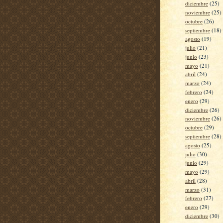
diciembre
(25)
noviembre
(25)
octubre
(26)
septiembre
(18)
agosto
(19)
julio
(21)
junio
(23)
mayo
(21)
abril
(24)
marzo
(24)
febrero
(24)
enero
(29)
diciembre
(26)
noviembre
(26)
octubre
(29)
septiembre
(28)
agosto
(25)
julio
(30)
junio
(29)
mayo
(29)
abril
(28)
marzo
(31)
febrero
(27)
enero
(29)
diciembre
(30)