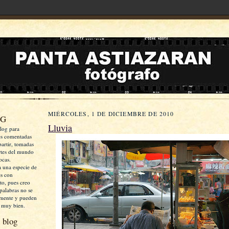
MIÉRCOLES, 1 DE DICIEMBRE DE 2010
OG
Lluvia
log para
es comentadas
artir, tomadas
rtes del mundo
ocas.
a una especie de
es con
xto, pues creo
palabras no se
mente y pueden
 muy bien.
 blog