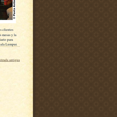
s clientes
us mesas y la
iario para
Kuala Lumpur.
ntrada antigua