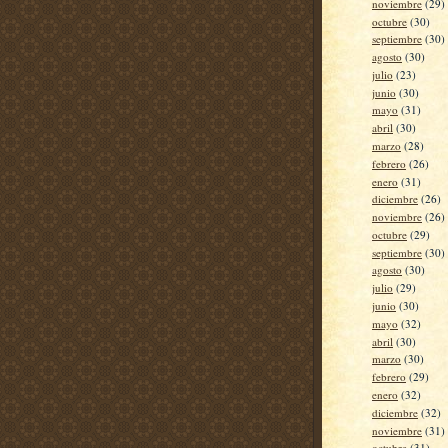
noviembre
(29)
octubre
(30)
septiembre
(30)
agosto
(30)
julio
(23)
junio
(30)
mayo
(31)
abril
(30)
marzo
(28)
febrero
(26)
enero
(31)
diciembre
(26)
noviembre
(26)
octubre
(29)
septiembre
(30)
agosto
(30)
julio
(29)
junio
(30)
mayo
(32)
abril
(30)
marzo
(30)
febrero
(29)
enero
(32)
diciembre
(32)
noviembre
(31)
octubre
(31)