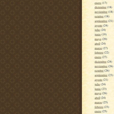
enero
(17)
diciembre
(18)
noviembre
(18)
octubre
(18)
septiembre
(21)
agosto
(24)
julio
(24)
junio
(19)
mayo
(20)
abril
(24)
marzo
(27)
febrero
(22)
enero
(27)
diciembre
(24)
noviembre
(26)
octubre
(26)
septiembre
(23)
agosto
(21)
julio
(24)
junio
(23)
mayo
(26)
abril
(24)
marzo
(25)
febrero
(23)
enero
(25)