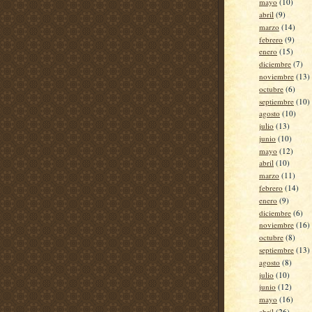
mayo
(10)
abril
(9)
marzo
(14)
febrero
(9)
enero
(15)
diciembre
(7)
noviembre
(13)
octubre
(6)
septiembre
(10)
agosto
(10)
julio
(13)
junio
(10)
mayo
(12)
abril
(10)
marzo
(11)
febrero
(14)
enero
(9)
diciembre
(6)
noviembre
(16)
octubre
(8)
septiembre
(13)
agosto
(8)
julio
(10)
junio
(12)
mayo
(16)
abril
(26)