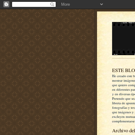
ESTE BL
He creado este b
mostrar imágen
que quiero comp
en diferentes pa
y en diversas ép
Pretendo que se
libreta de apunt
fotografías y te
que imágenes y 
excluyen mutua
complementarse
Archivo del