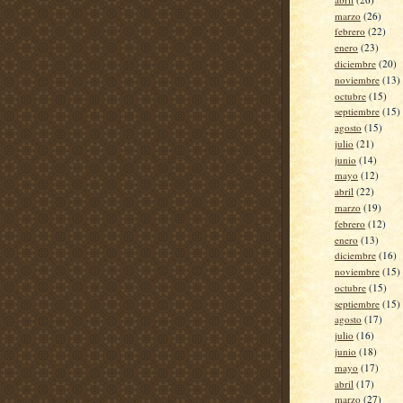
marzo
(26)
febrero
(22)
enero
(23)
diciembre
(20)
noviembre
(13)
octubre
(15)
septiembre
(15)
agosto
(15)
julio
(21)
junio
(14)
mayo
(12)
abril
(22)
marzo
(19)
febrero
(12)
enero
(13)
diciembre
(16)
noviembre
(15)
octubre
(15)
septiembre
(15)
agosto
(17)
julio
(16)
junio
(18)
mayo
(17)
abril
(17)
marzo
(27)