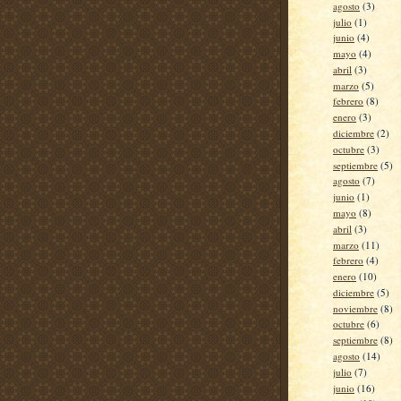
agosto
(3)
julio
(1)
junio
(4)
mayo
(4)
abril
(3)
marzo
(5)
febrero
(8)
enero
(3)
diciembre
(2)
octubre
(3)
septiembre
(5)
agosto
(7)
junio
(1)
mayo
(8)
abril
(3)
marzo
(11)
febrero
(4)
enero
(10)
diciembre
(5)
noviembre
(8)
octubre
(6)
septiembre
(8)
agosto
(14)
julio
(7)
junio
(16)