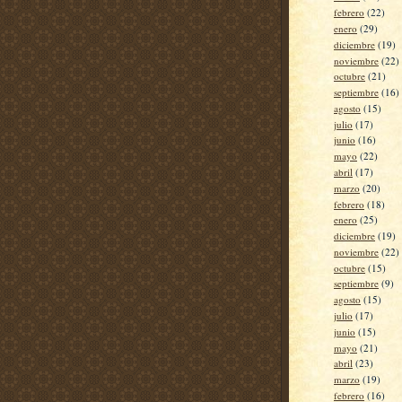
febrero
(22)
enero
(29)
diciembre
(19)
noviembre
(22)
octubre
(21)
septiembre
(16)
agosto
(15)
julio
(17)
junio
(16)
mayo
(22)
abril
(17)
marzo
(20)
febrero
(18)
enero
(25)
diciembre
(19)
noviembre
(22)
octubre
(15)
septiembre
(9)
agosto
(15)
julio
(17)
junio
(15)
mayo
(21)
abril
(23)
marzo
(19)
febrero
(16)