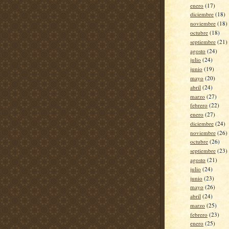
enero
(17)
diciembre
(18)
noviembre
(18)
octubre
(18)
septiembre
(21)
agosto
(24)
julio
(24)
junio
(19)
mayo
(20)
abril
(24)
marzo
(27)
febrero
(22)
enero
(27)
diciembre
(24)
noviembre
(26)
octubre
(26)
septiembre
(23)
agosto
(21)
julio
(24)
junio
(23)
mayo
(26)
abril
(24)
marzo
(25)
febrero
(23)
enero
(25)