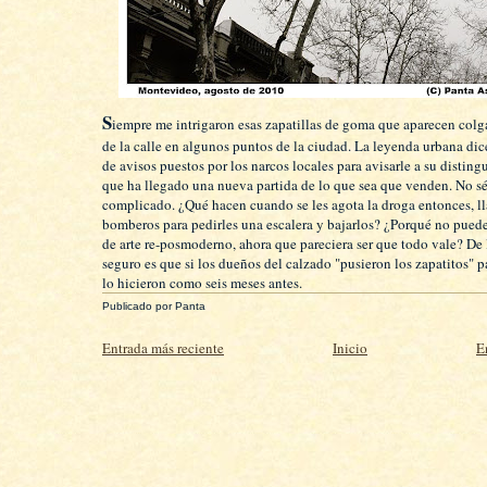
S
iempre me intrigaron esas zapatillas de goma que aparecen col
de la calle en algunos puntos de la ciudad. La leyenda urbana dice
de avisos puestos por los narcos locales para avisarle a su disting
que ha llegado una nueva partida de lo que sea que venden. No s
complicado. ¿Qué hacen cuando se les agota la droga entonces, l
bomberos para pedirles una escalera y bajarlos? ¿Porqué no puede
de arte re-posmoderno, ahora que pareciera ser que todo vale? De 
seguro es que si los dueños del calzado "pusieron los zapatitos" pa
lo hicieron como seis meses antes.
Publicado por
Panta
Entrada más reciente
Inicio
E