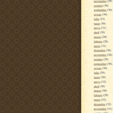
noviembre
(29)
octubre
(30)
septiembre
(30)
agosto
(30)
julio
(23)
junio
(30)
mayo
(31)
abril
(30)
marzo
(28)
febrero
(26)
enero
(31)
diciembre
(26)
noviembre
(26)
octubre
(29)
septiembre
(30)
agosto
(30)
julio
(29)
junio
(30)
mayo
(32)
abril
(30)
marzo
(30)
febrero
(29)
enero
(32)
diciembre
(32)
noviembre
(31)
octubre
(31)