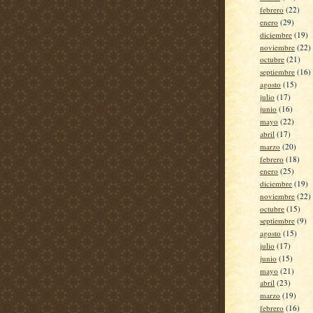
febrero
(22)
enero
(29)
diciembre
(19)
noviembre
(22)
octubre
(21)
septiembre
(16)
agosto
(15)
julio
(17)
junio
(16)
mayo
(22)
abril
(17)
marzo
(20)
febrero
(18)
enero
(25)
diciembre
(19)
noviembre
(22)
octubre
(15)
septiembre
(9)
agosto
(15)
julio
(17)
junio
(15)
mayo
(21)
abril
(23)
marzo
(19)
febrero
(16)