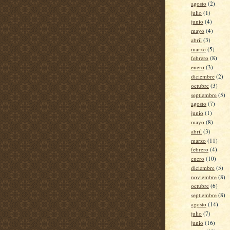
agosto
(2)
julio
(1)
junio
(4)
mayo
(4)
abril
(3)
marzo
(5)
febrero
(8)
enero
(3)
diciembre
(2)
octubre
(3)
septiembre
(5)
agosto
(7)
junio
(1)
mayo
(8)
abril
(3)
marzo
(11)
febrero
(4)
enero
(10)
diciembre
(5)
noviembre
(8)
octubre
(6)
septiembre
(8)
agosto
(14)
julio
(7)
junio
(16)