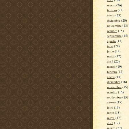
marzo
(26)
febrero
(22)
enero
(23)
diciembre
(20)
noviembre
(13)
octubre
(15)
septiembre
(15)
agosto
(15)
julio
(21)
junio
(14)
mayo
(12)
abril
(22)
marzo
(19)
febrero
(12)
enero
(13)
diciembre
(16)
noviembre
(15)
octubre
(15)
septiembre
(15)
agosto
(17)
julio
(16)
junio
(18)
mayo
(17)
abril
(17)
marzo
(27)