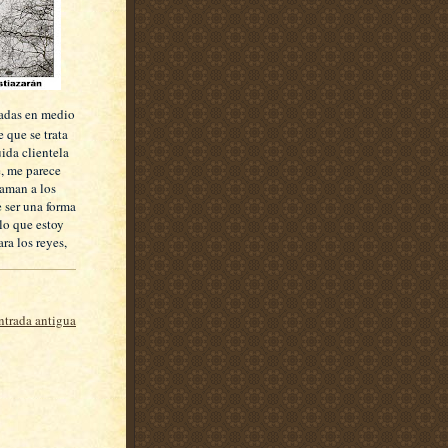
gadas en medio
 que se trata
uida clientela
é, me parece
laman a los
 ser una forma
lo que estoy
ra los reyes,
ntrada antigua