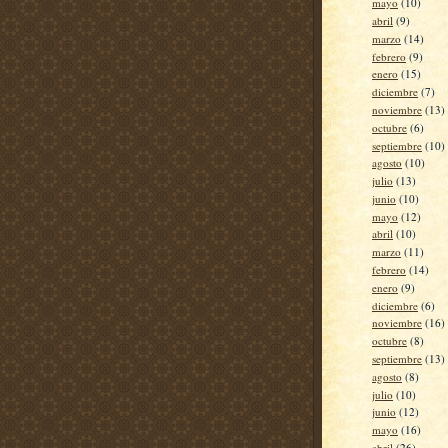
mayo
(10)
abril
(9)
marzo
(14)
febrero
(9)
enero
(15)
diciembre
(7)
noviembre
(13)
octubre
(6)
septiembre
(10)
agosto
(10)
julio
(13)
junio
(10)
mayo
(12)
abril
(10)
marzo
(11)
febrero
(14)
enero
(9)
diciembre
(6)
noviembre
(16)
octubre
(8)
septiembre
(13)
agosto
(8)
julio
(10)
junio
(12)
mayo
(16)
abril
(26)