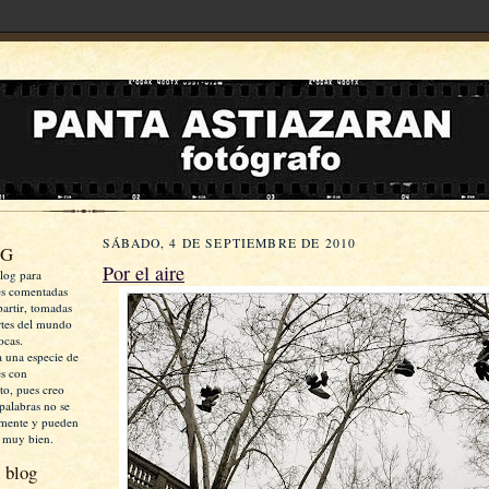
SÁBADO, 4 DE SEPTIEMBRE DE 2010
OG
Por el aire
log para
es comentadas
artir, tomadas
rtes del mundo
ocas.
a una especie de
es con
xto, pues creo
palabras no se
mente y pueden
 muy bien.
 blog