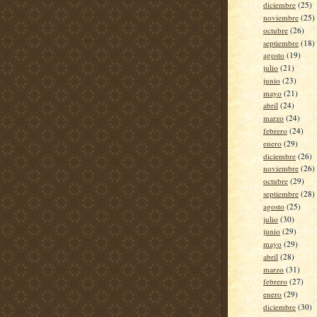
diciembre
(25)
noviembre
(25)
octubre
(26)
septiembre
(18)
agosto
(19)
julio
(21)
junio
(23)
mayo
(21)
abril
(24)
marzo
(24)
febrero
(24)
enero
(29)
diciembre
(26)
noviembre
(26)
octubre
(29)
septiembre
(28)
agosto
(25)
julio
(30)
junio
(29)
mayo
(29)
abril
(28)
marzo
(31)
febrero
(27)
enero
(29)
diciembre
(30)