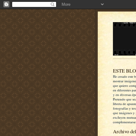
ESTE BL
He creado este b
mostrar imágen
que quiero comp
en diferentes pa
y en diversas ép
Pretendo que se
libreta de apunt
fotografías y te
que imágenes y 
excluyen mutua
complementarse
Archivo del