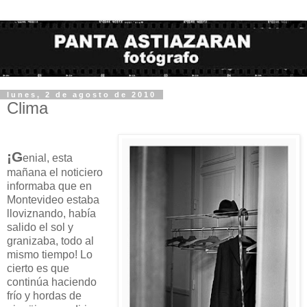
lunes, 2 de agosto de 2010
Clima
¡G
enial, esta
mañana el noticiero
informaba que en
Montevideo estaba
lloviznando, había
salido el sol y
granizaba, todo al
mismo tiempo! Lo
cierto es que
continúa haciendo
frío y hordas de