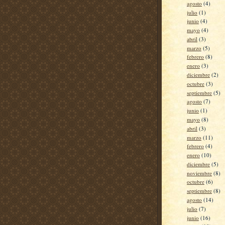
agosto
(4)
julio
(1)
junio
(4)
mayo
(4)
abril
(3)
marzo
(5)
febrero
(8)
enero
(3)
diciembre
(2)
octubre
(3)
septiembre
(5)
agosto
(7)
junio
(1)
mayo
(8)
abril
(3)
marzo
(11)
febrero
(4)
enero
(10)
diciembre
(5)
noviembre
(8)
octubre
(6)
septiembre
(8)
agosto
(14)
julio
(7)
junio
(16)