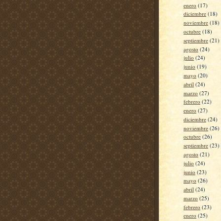
enero
(17)
diciembre
(18)
noviembre
(18)
octubre
(18)
septiembre
(21)
agosto
(24)
julio
(24)
junio
(19)
mayo
(20)
abril
(24)
marzo
(27)
febrero
(22)
enero
(27)
diciembre
(24)
noviembre
(26)
octubre
(26)
septiembre
(23)
agosto
(21)
julio
(24)
junio
(23)
mayo
(26)
abril
(24)
marzo
(25)
febrero
(23)
enero
(25)