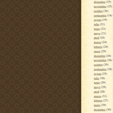
diciembre
(25)
noviembre
(25)
octubre
(26)
septiembre
(18)
agosto
(19)
julio
(21)
junio
(23)
mayo
(21)
abril
(24)
marzo
(24)
febrero
(24)
enero
(29)
diciembre
(26)
noviembre
(26)
octubre
(29)
septiembre
(28)
agosto
(25)
julio
(30)
junio
(29)
mayo
(29)
abril
(28)
marzo
(31)
febrero
(27)
enero
(29)
diciembre
(30)