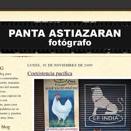
LUNES, 30 DE NOVIEMBRE DE 2009
OG
Coexistencia pacífica
log para
es comentadas
artir, tomadas
rtes del mundo
ocas.
a una especie de
es con
xto, pues creo
palabras no se
mente y pueden
 muy bien.
 blog