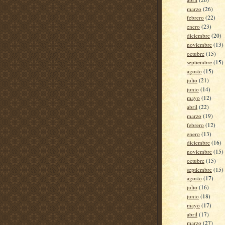
marzo
(26)
febrero
(22)
enero
(23)
diciembre
(20)
noviembre
(13)
octubre
(15)
septiembre
(15)
agosto
(15)
julio
(21)
junio
(14)
mayo
(12)
abril
(22)
marzo
(19)
febrero
(12)
enero
(13)
diciembre
(16)
noviembre
(15)
octubre
(15)
septiembre
(15)
agosto
(17)
julio
(16)
junio
(18)
mayo
(17)
abril
(17)
marzo
(27)