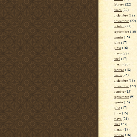
febrero
(22)
enero
(29)
diciembre
(19)
noviembre
(22)
octubre
(21)
septiembre
(16)
agosto
(15)
julio
(17)
junio
(16)
mayo
(22)
abril
(17)
marzo
(20)
febrero
(18)
enero
(25)
diciembre
(19)
noviembre
(22)
octubre
(15)
septiembre
(9)
agosto
(15)
julio
(17)
junio
(15)
mayo
(21)
abril
(23)
marzo
(19)
febrero
(16)