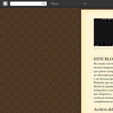
ESTE BL
He creado este b
mostrar imágen
que quiero comp
en diferentes pa
y en diversas ép
Pretendo que se
libreta de apunt
fotografías y te
que imágenes y 
excluyen mutua
complementarse
Archivo del