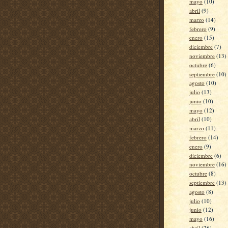
mayo
(10)
abril
(9)
marzo
(14)
febrero
(9)
enero
(15)
diciembre
(7)
noviembre
(13)
octubre
(6)
septiembre
(10)
agosto
(10)
julio
(13)
junio
(10)
mayo
(12)
abril
(10)
marzo
(11)
febrero
(14)
enero
(9)
diciembre
(6)
noviembre
(16)
octubre
(8)
septiembre
(13)
agosto
(8)
julio
(10)
junio
(12)
mayo
(16)
abril
(26)