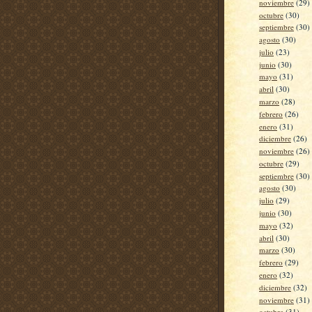
noviembre
(29)
octubre
(30)
septiembre
(30)
agosto
(30)
julio
(23)
junio
(30)
mayo
(31)
abril
(30)
marzo
(28)
febrero
(26)
enero
(31)
diciembre
(26)
noviembre
(26)
octubre
(29)
septiembre
(30)
agosto
(30)
julio
(29)
junio
(30)
mayo
(32)
abril
(30)
marzo
(30)
febrero
(29)
enero
(32)
diciembre
(32)
noviembre
(31)
octubre
(31)