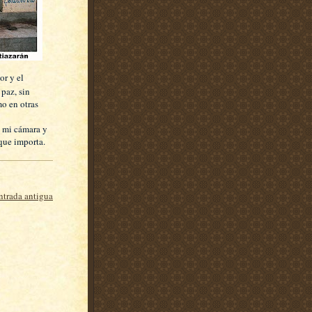
or y el
paz, sin
mo en otras
e mi cámara y
 que importa.
ntrada antigua