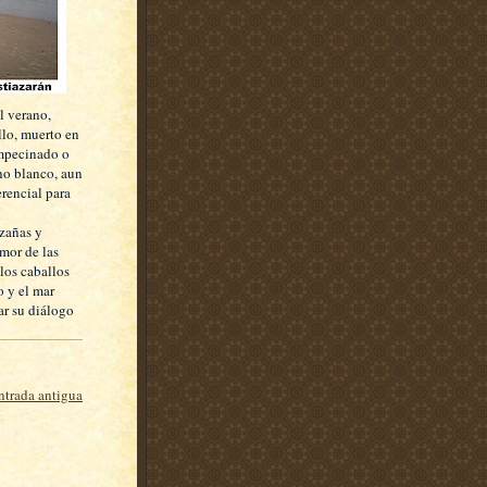
l verano,
llo, muerto en
empecinado o
ho blanco, aun
erencial para
azañas y
mor de las
 los caballos
o y el mar
ar su diálogo
ntrada antigua