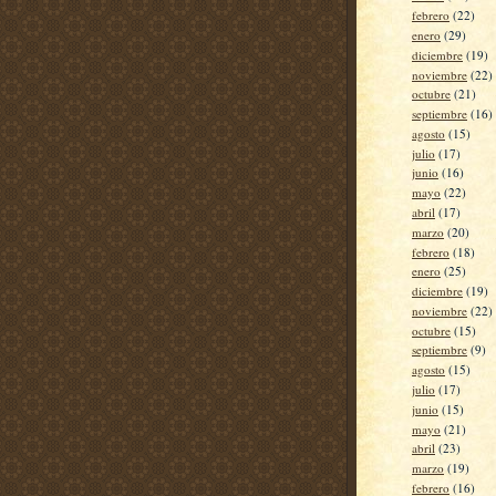
febrero
(22)
enero
(29)
diciembre
(19)
noviembre
(22)
octubre
(21)
septiembre
(16)
agosto
(15)
julio
(17)
junio
(16)
mayo
(22)
abril
(17)
marzo
(20)
febrero
(18)
enero
(25)
diciembre
(19)
noviembre
(22)
octubre
(15)
septiembre
(9)
agosto
(15)
julio
(17)
junio
(15)
mayo
(21)
abril
(23)
marzo
(19)
febrero
(16)