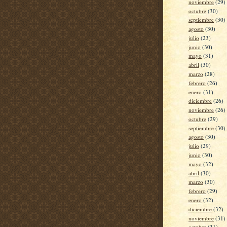
noviembre
(29)
octubre
(30)
septiembre
(30)
agosto
(30)
julio
(23)
junio
(30)
mayo
(31)
abril
(30)
marzo
(28)
febrero
(26)
enero
(31)
diciembre
(26)
noviembre
(26)
octubre
(29)
septiembre
(30)
agosto
(30)
julio
(29)
junio
(30)
mayo
(32)
abril
(30)
marzo
(30)
febrero
(29)
enero
(32)
diciembre
(32)
noviembre
(31)
octubre
(31)