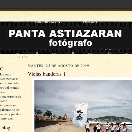
MARTES, 25 DE AGOSTO DE 2009
OG
Viejas banderas 1
log para
es comentadas
artir, tomadas
rtes del mundo
ocas.
a una especie de
es con
xto, pues creo
palabras no se
mente y pueden
 muy bien.
 blog