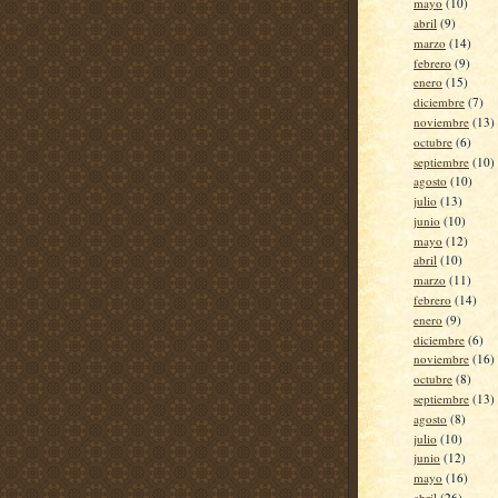
mayo
(10)
abril
(9)
marzo
(14)
febrero
(9)
enero
(15)
diciembre
(7)
noviembre
(13)
octubre
(6)
septiembre
(10)
agosto
(10)
julio
(13)
junio
(10)
mayo
(12)
abril
(10)
marzo
(11)
febrero
(14)
enero
(9)
diciembre
(6)
noviembre
(16)
octubre
(8)
septiembre
(13)
agosto
(8)
julio
(10)
junio
(12)
mayo
(16)
abril
(26)