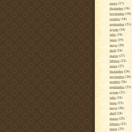
enero
(17)
diciembre
(18)
noviembre
(18)
octubre
(18)
septiembre
(21)
agosto
(24)
julio
(24)
junio
(19)
mayo
(20)
abril
(24)
marzo
(27)
febrero
(22)
enero
(27)
diciembre
(24)
noviembre
(26)
octubre
(26)
septiembre
(23)
agosto
(21)
julio
(24)
junio
(23)
mayo
(26)
abril
(24)
marzo
(25)
febrero
(23)
enero
(25)