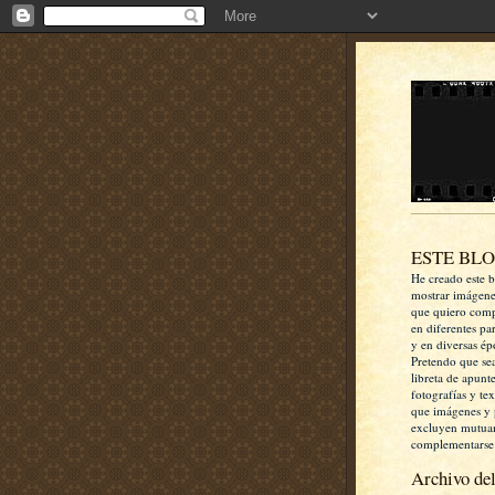
ESTE BL
He creado este b
mostrar imágen
que quiero comp
en diferentes pa
y en diversas ép
Pretendo que se
libreta de apunt
fotografías y te
que imágenes y 
excluyen mutua
complementarse
Archivo del