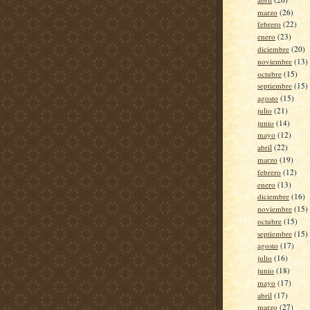
marzo
(26)
febrero
(22)
enero
(23)
diciembre
(20)
noviembre
(13)
octubre
(15)
septiembre
(15)
agosto
(15)
julio
(21)
junio
(14)
mayo
(12)
abril
(22)
marzo
(19)
febrero
(12)
enero
(13)
diciembre
(16)
noviembre
(15)
octubre
(15)
septiembre
(15)
agosto
(17)
julio
(16)
junio
(18)
mayo
(17)
abril
(17)
marzo
(27)