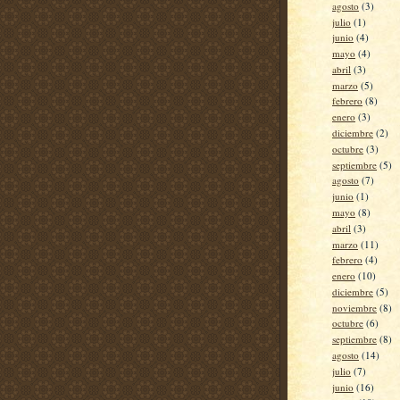
agosto
(3)
julio
(1)
junio
(4)
mayo
(4)
abril
(3)
marzo
(5)
febrero
(8)
enero
(3)
diciembre
(2)
octubre
(3)
septiembre
(5)
agosto
(7)
junio
(1)
mayo
(8)
abril
(3)
marzo
(11)
febrero
(4)
enero
(10)
diciembre
(5)
noviembre
(8)
octubre
(6)
septiembre
(8)
agosto
(14)
julio
(7)
junio
(16)