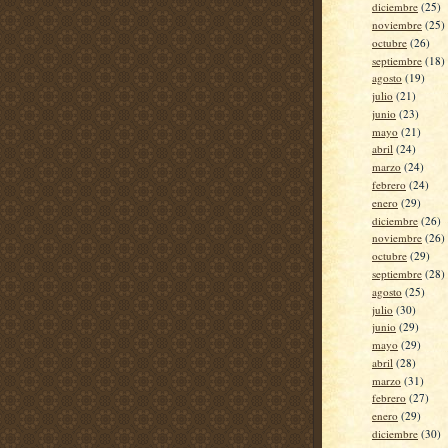
diciembre
(25)
noviembre
(25)
octubre
(26)
septiembre
(18)
agosto
(19)
julio
(21)
junio
(23)
mayo
(21)
abril
(24)
marzo
(24)
febrero
(24)
enero
(29)
diciembre
(26)
noviembre
(26)
octubre
(29)
septiembre
(28)
agosto
(25)
julio
(30)
junio
(29)
mayo
(29)
abril
(28)
marzo
(31)
febrero
(27)
enero
(29)
diciembre
(30)