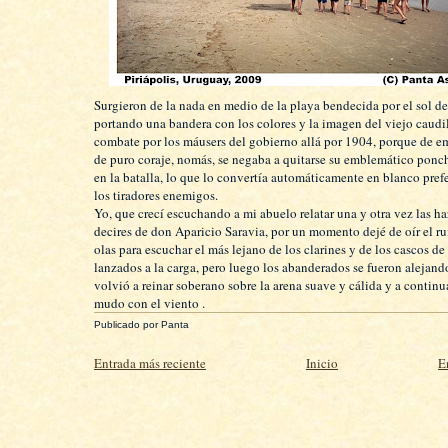
Surgieron de la nada en medio de la playa bendecida por el sol de
portando una bandera con los colores y la imagen del viejo caudi
combate por los máusers del gobierno allá por 1904, porque de 
de puro coraje, nomás, se negaba a quitarse su emblemático ponc
en la batalla, lo que lo convertía automáticamente en blanco pref
los tiradores enemigos.
Yo, que crecí escuchando a mi abuelo relatar una y otra vez las h
decires de don Aparicio Saravia, por un momento dejé de oír el ru
olas para escuchar el más lejano de los clarines y de los cascos de
lanzados a la carga, pero luego los abanderados se fueron alejand
volvió a reinar soberano sobre la arena suave y cálida y a continu
mudo con el viento .
Publicado por
Panta
Entrada más reciente
Inicio
E