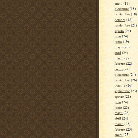
enero
(17)
diciembre
(18)
noviembre
(18)
octubre
(18)
septiembre
(21)
agosto
(24)
julio
(24)
junio
(19)
mayo
(20)
abril
(24)
marzo
(27)
febrero
(22)
enero
(27)
diciembre
(24)
noviembre
(26)
octubre
(26)
septiembre
(23)
agosto
(21)
julio
(24)
junio
(23)
mayo
(26)
abril
(24)
marzo
(25)
febrero
(23)
enero
(25)