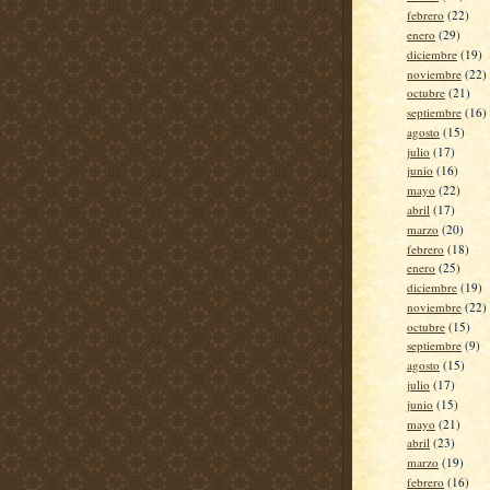
febrero
(22)
enero
(29)
diciembre
(19)
noviembre
(22)
octubre
(21)
septiembre
(16)
agosto
(15)
julio
(17)
junio
(16)
mayo
(22)
abril
(17)
marzo
(20)
febrero
(18)
enero
(25)
diciembre
(19)
noviembre
(22)
octubre
(15)
septiembre
(9)
agosto
(15)
julio
(17)
junio
(15)
mayo
(21)
abril
(23)
marzo
(19)
febrero
(16)