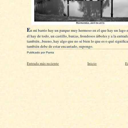
E
n mi barrio hay un parque muy hermoso en el que hay un lago 
él hay de todo, un castillo, barcas, frondosos árboles y a la entrad
también...bueno, hay algo que no sé bien lo que es o qué significa
también debe de estar encantado, supongo.
Publicado por
Panta
Entrada más reciente
Inicio
E