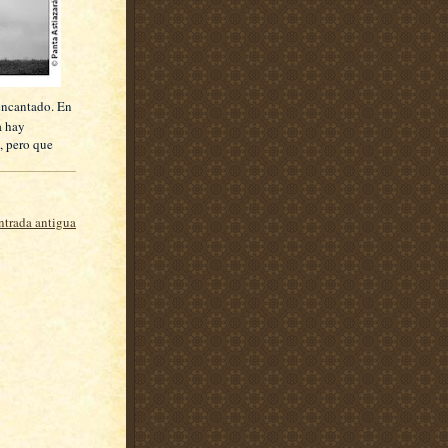
encantado. En
a hay
, pero que
ntrada antigua