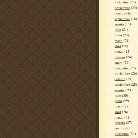
diciembre
(25)
noviembre
(25)
octubre
(26)
septiembre
(18)
agosto
(19)
julio
(21)
junio
(23)
mayo
(21)
abril
(24)
marzo
(24)
febrero
(24)
enero
(29)
diciembre
(26)
noviembre
(26)
octubre
(29)
septiembre
(28)
agosto
(25)
julio
(30)
junio
(29)
mayo
(29)
abril
(28)
marzo
(31)
febrero
(27)
enero
(29)
diciembre
(30)