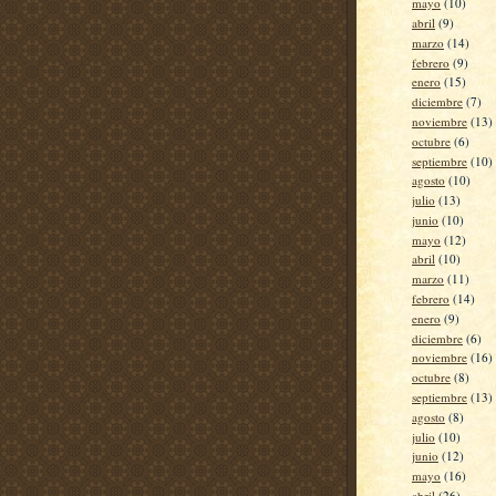
mayo
(10)
abril
(9)
marzo
(14)
febrero
(9)
enero
(15)
diciembre
(7)
noviembre
(13)
octubre
(6)
septiembre
(10)
agosto
(10)
julio
(13)
junio
(10)
mayo
(12)
abril
(10)
marzo
(11)
febrero
(14)
enero
(9)
diciembre
(6)
noviembre
(16)
octubre
(8)
septiembre
(13)
agosto
(8)
julio
(10)
junio
(12)
mayo
(16)
abril
(26)