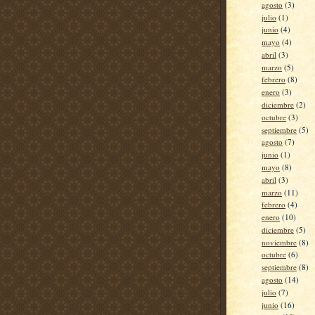
agosto
(3)
julio
(1)
junio
(4)
mayo
(4)
abril
(3)
marzo
(5)
febrero
(8)
enero
(3)
diciembre
(2)
octubre
(3)
septiembre
(5)
agosto
(7)
junio
(1)
mayo
(8)
abril
(3)
marzo
(11)
febrero
(4)
enero
(10)
diciembre
(5)
noviembre
(8)
octubre
(6)
septiembre
(8)
agosto
(14)
julio
(7)
junio
(16)