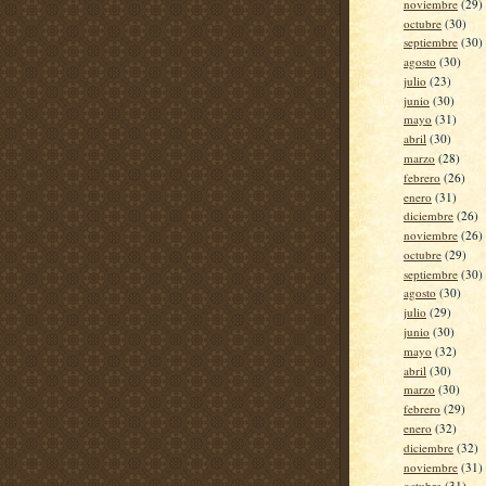
noviembre
(29)
octubre
(30)
septiembre
(30)
agosto
(30)
julio
(23)
junio
(30)
mayo
(31)
abril
(30)
marzo
(28)
febrero
(26)
enero
(31)
diciembre
(26)
noviembre
(26)
octubre
(29)
septiembre
(30)
agosto
(30)
julio
(29)
junio
(30)
mayo
(32)
abril
(30)
marzo
(30)
febrero
(29)
enero
(32)
diciembre
(32)
noviembre
(31)
octubre
(31)