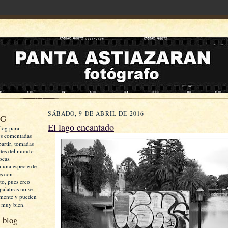
SÁBADO, 9 DE ABRIL DE 2016
OG
El lago encantado
log para
es comentadas
artir, tomadas
rtes del mundo
ocas.
a una especie de
es con
xto, pues creo
palabras no se
mente y pueden
 muy bien.
 blog