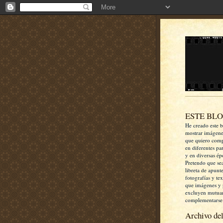
ESTE BL
He creado este b
mostrar imágen
que quiero comp
en diferentes pa
y en diversas ép
Pretendo que se
libreta de apunt
fotografías y te
que imágenes y 
excluyen mutua
complementarse
Archivo del