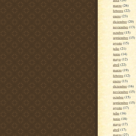
marzo
(26)
febrero
(22)
enero
(23)
diciembre
(20)
noviembre
(13)
octubre
(15)
septiembre
(15)
agosto
(15)
julio
(21)
junio
(14)
mayo
(12)
abril
(22)
marzo
(19)
febrero
(12)
enero
(13)
diciembre
(16)
noviembre
(15)
octubre
(15)
septiembre
(15)
agosto
(17)
julio
(16)
junio
(18)
mayo
(17)
abril
(17)
marzo
(27)