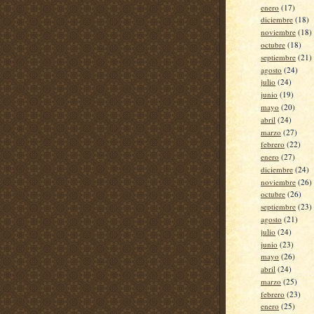
enero
(17)
diciembre
(18)
noviembre
(18)
octubre
(18)
septiembre
(21)
agosto
(24)
julio
(24)
junio
(19)
mayo
(20)
abril
(24)
marzo
(27)
febrero
(22)
enero
(27)
diciembre
(24)
noviembre
(26)
octubre
(26)
septiembre
(23)
agosto
(21)
julio
(24)
junio
(23)
mayo
(26)
abril
(24)
marzo
(25)
febrero
(23)
enero
(25)