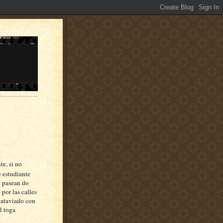
te, si no
e estudiante
o pasean do
 por las calles
 ataviado con
l toga