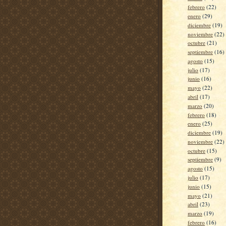
febrero
(22)
enero
(29)
diciembre
(19)
noviembre
(22)
octubre
(21)
septiembre
(16)
agosto
(15)
julio
(17)
junio
(16)
mayo
(22)
abril
(17)
marzo
(20)
febrero
(18)
enero
(25)
diciembre
(19)
noviembre
(22)
octubre
(15)
septiembre
(9)
agosto
(15)
julio
(17)
junio
(15)
mayo
(21)
abril
(23)
marzo
(19)
febrero
(16)