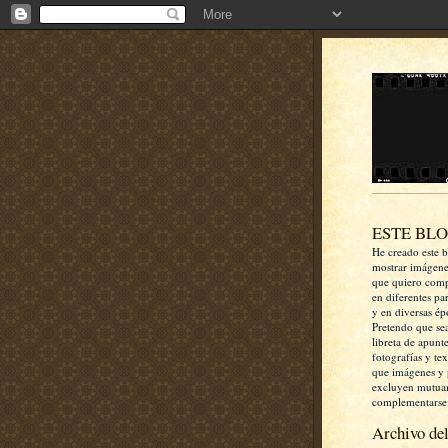
ESTE BL
He creado este b
mostrar imágen
que quiero comp
en diferentes pa
y en diversas ép
Pretendo que se
libreta de apunt
fotografías y te
que imágenes y 
excluyen mutua
complementarse
Archivo del