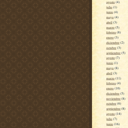
agosto
(4)
julio
(1)
junio
(4)
mayo
(4)
abril
(3)
marzo
(5)
febrero
(8)
enero
(3)
diciembre
(2)
octubre
(3)
septiembre
(5)
agosto
(7)
junio
(1)
mayo
(8)
abril
(3)
marzo
(11)
febrero
(4)
enero
(10)
diciembre
(5)
noviembre
(8)
octubre
(6)
septiembre
(8)
agosto
(14)
julio
(7)
junio
(16)