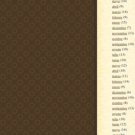
mayo
(10)
abril
(9)
marzo
(14)
febrero
(9)
enero
(15)
diciembre
(7)
noviembre
(13)
octubre
(6)
septiembre
(10)
agosto
(10)
julio
(13)
junio
(10)
mayo
(12)
abril
(10)
marzo
(11)
febrero
(14)
enero
(9)
diciembre
(6)
noviembre
(16)
octubre
(8)
septiembre
(13)
agosto
(8)
julio
(10)
junio
(12)
mayo
(16)
abril
(26)