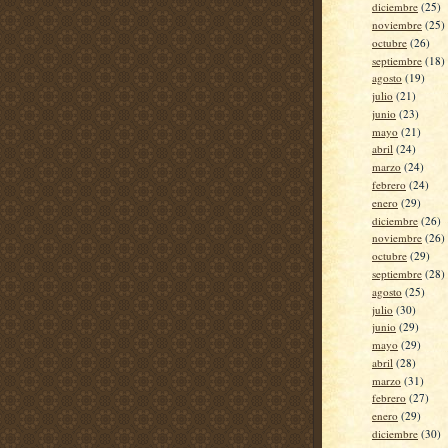
diciembre
(25)
noviembre
(25)
octubre
(26)
septiembre
(18)
agosto
(19)
julio
(21)
junio
(23)
mayo
(21)
abril
(24)
marzo
(24)
febrero
(24)
enero
(29)
diciembre
(26)
noviembre
(26)
octubre
(29)
septiembre
(28)
agosto
(25)
julio
(30)
junio
(29)
mayo
(29)
abril
(28)
marzo
(31)
febrero
(27)
enero
(29)
diciembre
(30)