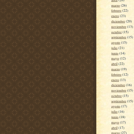
marzo
(26)
febrero
(22)
enero
(23)
diciembre
(20)
noviembre
(13)
octubre
(15)
septiembre
(15)
agosto
(15)
julio
(21)
junio
(14)
mayo
(12)
abril
(22)
marzo
(19)
febrero
(12)
enero
(13)
diciembre
(16)
noviembre
(15)
octubre
(15)
septiembre
(15)
agosto
(17)
julio
(16)
junio
(18)
mayo
(17)
abril
(17)
marzo
(27)