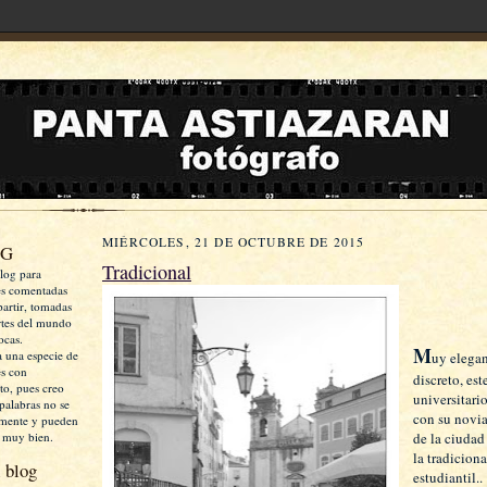
MIÉRCOLES, 21 DE OCTUBRE DE 2015
OG
Tradicional
log para
es comentadas
artir, tomadas
rtes del mundo
ocas.
M
a una especie de
uy elegan
es con
discreto, est
xto, pues creo
universitari
palabras no se
con su novia
mente y pueden
 muy bien.
de la ciudad
la tradiciona
 blog
estudiantil..