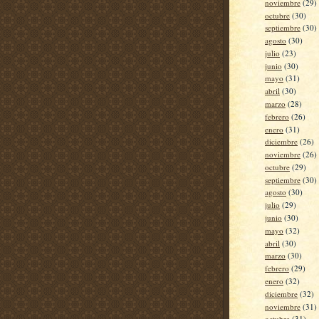
noviembre
(29)
octubre
(30)
septiembre
(30)
agosto
(30)
julio
(23)
junio
(30)
mayo
(31)
abril
(30)
marzo
(28)
febrero
(26)
enero
(31)
diciembre
(26)
noviembre
(26)
octubre
(29)
septiembre
(30)
agosto
(30)
julio
(29)
junio
(30)
mayo
(32)
abril
(30)
marzo
(30)
febrero
(29)
enero
(32)
diciembre
(32)
noviembre
(31)
octubre
(31)