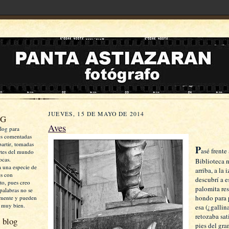
JUEVES, 15 DE MAYO DE 2014
OG
Aves
log para
es comentadas
artir, tomadas
P
asé frente 
rtes del mundo
ocas.
Biblioteca n
a una especie de
arriba, a la 
es con
descubrí a e
xto, pues creo
palomita re
palabras no se
hondo para 
mente y pueden
 muy bien.
esa (¿gallin
retozaba sat
 blog
pies del gra