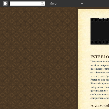
ESTE BL
He creado este b
mostrar imágen
que quiero comp
en diferentes pa
y en diversas ép
Pretendo que se
libreta de apunt
fotografías y te
que imágenes y 
excluyen mutua
complementarse
Archivo del