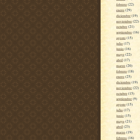
febrero
(22)
enero
(29)
diciembre
(19)
noviembre
(22)
octubre
(21)
septiembre
(16)
agosto
(15)
julio
(17)
junio
(16)
mayo
(22)
abril
(17)
marzo
(20)
febrero
(18)
enero
(25)
diciembre
(19)
noviembre
(22)
octubre
(15)
septiembre
(9)
agosto
(15)
julio
(17)
junio
(15)
mayo
(21)
abril
(23)
marzo
(19)
febrero
(16)