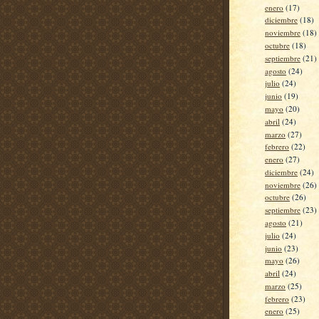
enero
(17)
diciembre
(18)
noviembre
(18)
octubre
(18)
septiembre
(21)
agosto
(24)
julio
(24)
junio
(19)
mayo
(20)
abril
(24)
marzo
(27)
febrero
(22)
enero
(27)
diciembre
(24)
noviembre
(26)
octubre
(26)
septiembre
(23)
agosto
(21)
julio
(24)
junio
(23)
mayo
(26)
abril
(24)
marzo
(25)
febrero
(23)
enero
(25)