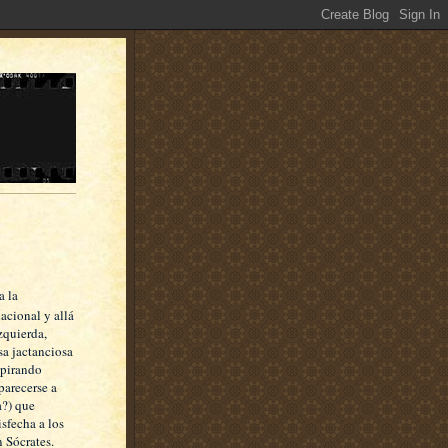
a la
acional y allá
izquierda,
sa jactanciosa
spirando
parecerse a
a?) que
isfecha a los
n Sócrates.