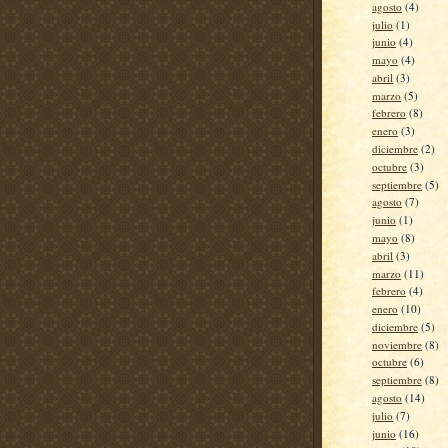
agosto
(4)
julio
(1)
junio
(4)
mayo
(4)
abril
(3)
marzo
(5)
febrero
(8)
enero
(3)
diciembre
(2)
octubre
(3)
septiembre
(5)
agosto
(7)
junio
(1)
mayo
(8)
abril
(3)
marzo
(11)
febrero
(4)
enero
(10)
diciembre
(5)
noviembre
(8)
octubre
(6)
septiembre
(8)
agosto
(14)
julio
(7)
junio
(16)