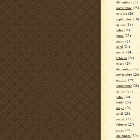
diciembre
(25)
noviembre
(25)
octubre
(26)
septiembre
(18)
agosto
(19)
julio
(21)
junio
(23)
mayo
(21)
abril
(24)
marzo
(24)
febrero
(24)
enero
(29)
diciembre
(26)
noviembre
(26)
octubre
(29)
septiembre
(28)
agosto
(25)
julio
(30)
junio
(29)
mayo
(29)
abril
(28)
marzo
(31)
febrero
(27)
enero
(29)
diciembre
(30)