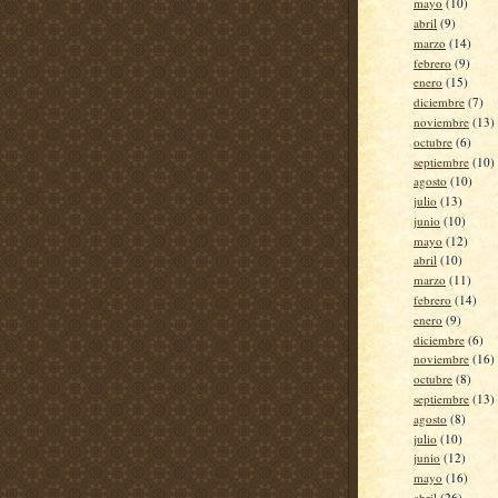
mayo
(10)
abril
(9)
marzo
(14)
febrero
(9)
enero
(15)
diciembre
(7)
noviembre
(13)
octubre
(6)
septiembre
(10)
agosto
(10)
julio
(13)
junio
(10)
mayo
(12)
abril
(10)
marzo
(11)
febrero
(14)
enero
(9)
diciembre
(6)
noviembre
(16)
octubre
(8)
septiembre
(13)
agosto
(8)
julio
(10)
junio
(12)
mayo
(16)
abril
(26)