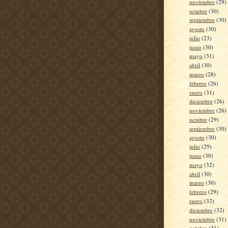
noviembre
(29)
octubre
(30)
septiembre
(30)
agosto
(30)
julio
(23)
junio
(30)
mayo
(31)
abril
(30)
marzo
(28)
febrero
(26)
enero
(31)
diciembre
(26)
noviembre
(26)
octubre
(29)
septiembre
(30)
agosto
(30)
julio
(29)
junio
(30)
mayo
(32)
abril
(30)
marzo
(30)
febrero
(29)
enero
(32)
diciembre
(32)
noviembre
(31)
octubre
(31)