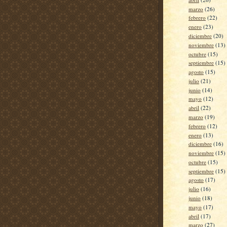
marzo
(26)
febrero
(22)
enero
(23)
diciembre
(20)
noviembre
(13)
octubre
(15)
septiembre
(15)
agosto
(15)
julio
(21)
junio
(14)
mayo
(12)
abril
(22)
marzo
(19)
febrero
(12)
enero
(13)
diciembre
(16)
noviembre
(15)
octubre
(15)
septiembre
(15)
agosto
(17)
julio
(16)
junio
(18)
mayo
(17)
abril
(17)
marzo
(27)