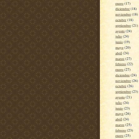
enero
(17)
diciembre
(18)
noviembre
(18)
octubre
(18)
septiembre
(21)
agosto
(24)
julio
(24)
junio
(19)
mayo
(20)
abril
(24)
marzo
(27)
febrero
(22)
enero
(27)
diciembre
(24)
noviembre
(26)
octubre
(26)
septiembre
(23)
agosto
(21)
julio
(24)
junio
(23)
mayo
(26)
abril
(24)
marzo
(25)
febrero
(23)
enero
(25)