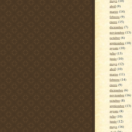
mayo
(10)
abril
(9)
marzo
(14)
febrero
(9)
enero
(15)
diciembre
(7)
noviembre
(13)
octubre
(6)
septiembre
(10)
agosto
(10)
julio
(13)
junio
(10)
mayo
(12)
abril
(10)
marzo
(11)
febrero
(14)
enero
(9)
diciembre
(6)
noviembre
(16)
octubre
(8)
septiembre
(13)
agosto
(8)
julio
(10)
junio
(12)
mayo
(16)
abril
(26)