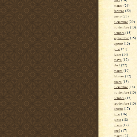
marzo
(26)
febrero
(22)
enero
(23)
diciembre
(20)
noviembre
(13)
octubre
(15)
septiembre
(15)
agosto
(15)
julio
(21)
junio
(14)
mayo
(12)
abril
(22)
marzo
(19)
febrero
(12)
enero
(13)
diciembre
(16)
noviembre
(15)
octubre
(15)
septiembre
(15)
agosto
(17)
julio
(16)
junio
(18)
mayo
(17)
abril
(17)
marzo
(27)