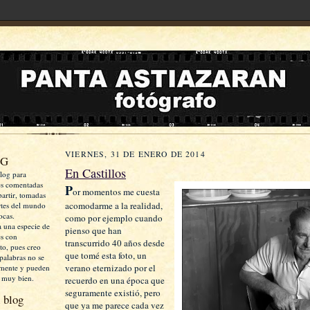
VIERNES, 31 DE ENERO DE 2014
OG
En Castillos
log para
es comentadas
P
or momentos me cuesta
artir, tomadas
acomodarme a la realidad,
rtes del mundo
ocas.
como por ejemplo cuando
a una especie de
pienso que han
es con
transcurrido 40 años desde
xto, pues creo
que tomé esta foto, un
palabras no se
verano eternizado por el
mente y pueden
 muy bien.
recuerdo en una época que
seguramente existió, pero
 blog
que ya me parece cada vez