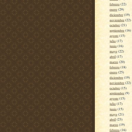
febrero
(22)
enero
(29)
diciembre
(19)
noviembre
(22)
octubre
(21)
septiembre
(16)
agosto
(15)
julio
(17)
junio
(16)
mayo
(22)
abril
(17)
marzo
(20)
febrero
(18)
enero
(25)
diciembre
(19)
noviembre
(22)
octubre
(15)
septiembre
(9)
agosto
(15)
julio
(17)
junio
(15)
mayo
(21)
abril
(23)
marzo
(19)
febrero
(16)