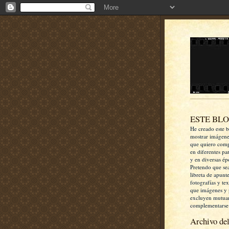
ESTE BL
He creado este b
mostrar imágen
que quiero comp
en diferentes pa
y en diversas ép
Pretendo que se
libreta de apunt
fotografías y te
que imágenes y 
excluyen mutua
complementarse
Archivo del