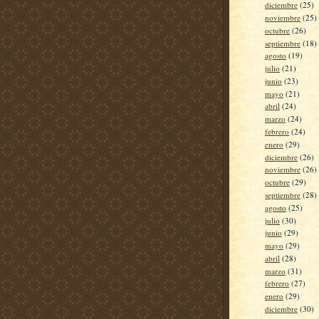
diciembre
(25)
noviembre
(25)
octubre
(26)
septiembre
(18)
agosto
(19)
julio
(21)
junio
(23)
mayo
(21)
abril
(24)
marzo
(24)
febrero
(24)
enero
(29)
diciembre
(26)
noviembre
(26)
octubre
(29)
septiembre
(28)
agosto
(25)
julio
(30)
junio
(29)
mayo
(29)
abril
(28)
marzo
(31)
febrero
(27)
enero
(29)
diciembre
(30)