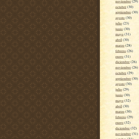
noviembre
(29)
octubre
(30)
septiembre
(30)
agosto
(30)
julio
(23)
junio
(30)
mayo
(31)
abril
(30)
marzo
(28)
febrero
(26)
enero
(31)
diciembre
(26)
noviembre
(26)
octubre
(29)
septiembre
(30)
agosto
(30)
julio
(29)
junio
(30)
mayo
(32)
abril
(30)
marzo
(30)
febrero
(29)
enero
(32)
diciembre
(32)
noviembre
(31)
octubre
(31)