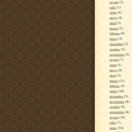
agosto
(2)
julio
(1)
junio
(4)
mayo
(4)
abril
(3)
marzo
(5)
febrero
(8)
enero
(3)
diciembre
(2)
octubre
(3)
septiembre
(5)
agosto
(7)
junio
(1)
mayo
(8)
abril
(3)
marzo
(11)
febrero
(4)
enero
(10)
diciembre
(5)
noviembre
(8)
octubre
(6)
septiembre
(8)
agosto
(14)
julio
(7)
junio
(16)