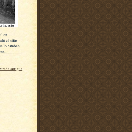
al en
ndú el niño
ue lo estaban
ra...
ntrada antigua