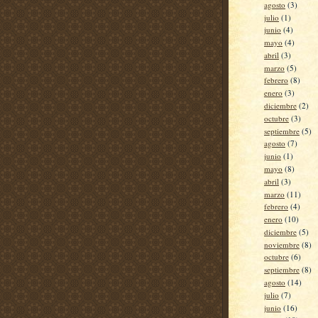
agosto
(3)
julio
(1)
junio
(4)
mayo
(4)
abril
(3)
marzo
(5)
febrero
(8)
enero
(3)
diciembre
(2)
octubre
(3)
septiembre
(5)
agosto
(7)
junio
(1)
mayo
(8)
abril
(3)
marzo
(11)
febrero
(4)
enero
(10)
diciembre
(5)
noviembre
(8)
octubre
(6)
septiembre
(8)
agosto
(14)
julio
(7)
junio
(16)