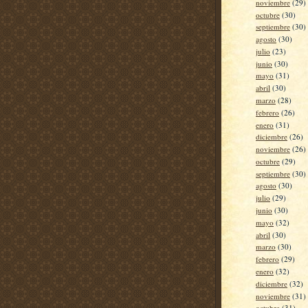
noviembre
(29)
octubre
(30)
septiembre
(30)
agosto
(30)
julio
(23)
junio
(30)
mayo
(31)
abril
(30)
marzo
(28)
febrero
(26)
enero
(31)
diciembre
(26)
noviembre
(26)
octubre
(29)
septiembre
(30)
agosto
(30)
julio
(29)
junio
(30)
mayo
(32)
abril
(30)
marzo
(30)
febrero
(29)
enero
(32)
diciembre
(32)
noviembre
(31)
octubre
(31)