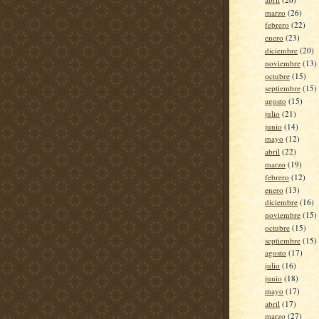
marzo
(26)
febrero
(22)
enero
(23)
diciembre
(20)
noviembre
(13)
octubre
(15)
septiembre
(15)
agosto
(15)
julio
(21)
junio
(14)
mayo
(12)
abril
(22)
marzo
(19)
febrero
(12)
enero
(13)
diciembre
(16)
noviembre
(15)
octubre
(15)
septiembre
(15)
agosto
(17)
julio
(16)
junio
(18)
mayo
(17)
abril
(17)
marzo
(27)