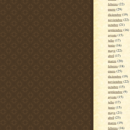
febrero
(22)
enero
(29)
diciembre
(19)
noviembre
(22)
octubre
(21)
septiembre
(16)
agosto
(15)
julio
(17)
junio
(16)
mayo
(22)
abril
(17)
marzo
(20)
febrero
(18)
enero
(25)
diciembre
(19)
noviembre
(22)
octubre
(15)
septiembre
(9)
agosto
(15)
julio
(17)
junio
(15)
mayo
(21)
abril
(23)
marzo
(19)
febrero
(16)