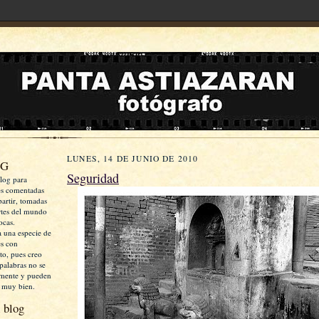
LUNES, 14 DE JUNIO DE 2010
OG
Seguridad
log para
es comentadas
artir, tomadas
rtes del mundo
ocas.
a una especie de
es con
xto, pues creo
palabras no se
mente y pueden
 muy bien.
 blog