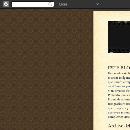
ESTE BL
He creado este b
mostrar imágen
que quiero comp
en diferentes pa
y en diversas ép
Pretendo que se
libreta de apunt
fotografías y te
que imágenes y 
excluyen mutua
complementarse
Archivo del