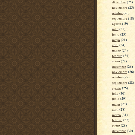
diciembre
(25)
noviembre
(25)
octubre
(26)
septiembre
(18)
agosto
(19)
julio
(21)
junio
(23)
mayo
(21)
abril
(24)
marzo
(24)
febrero
(24)
enero
(29)
diciembre
(26)
noviembre
(26)
octubre
(29)
septiembre
(28)
agosto
(25)
julio
(30)
junio
(29)
mayo
(29)
abril
(28)
marzo
(31)
febrero
(27)
enero
(29)
diciembre
(30)