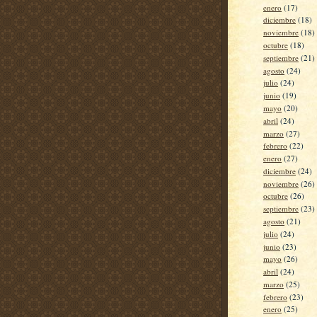
enero
(17)
diciembre
(18)
noviembre
(18)
octubre
(18)
septiembre
(21)
agosto
(24)
julio
(24)
junio
(19)
mayo
(20)
abril
(24)
marzo
(27)
febrero
(22)
enero
(27)
diciembre
(24)
noviembre
(26)
octubre
(26)
septiembre
(23)
agosto
(21)
julio
(24)
junio
(23)
mayo
(26)
abril
(24)
marzo
(25)
febrero
(23)
enero
(25)