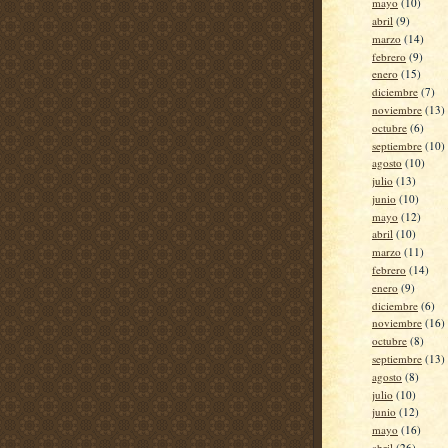
mayo
(10)
abril
(9)
marzo
(14)
febrero
(9)
enero
(15)
diciembre
(7)
noviembre
(13)
octubre
(6)
septiembre
(10)
agosto
(10)
julio
(13)
junio
(10)
mayo
(12)
abril
(10)
marzo
(11)
febrero
(14)
enero
(9)
diciembre
(6)
noviembre
(16)
octubre
(8)
septiembre
(13)
agosto
(8)
julio
(10)
junio
(12)
mayo
(16)
abril
(26)