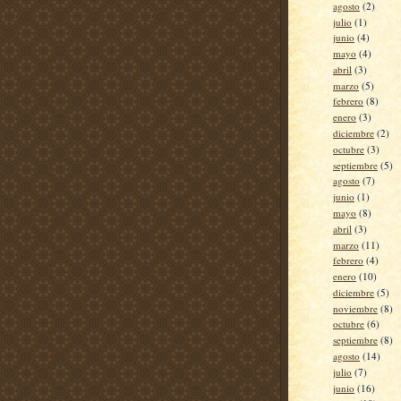
agosto
(2)
julio
(1)
junio
(4)
mayo
(4)
abril
(3)
marzo
(5)
febrero
(8)
enero
(3)
diciembre
(2)
octubre
(3)
septiembre
(5)
agosto
(7)
junio
(1)
mayo
(8)
abril
(3)
marzo
(11)
febrero
(4)
enero
(10)
diciembre
(5)
noviembre
(8)
octubre
(6)
septiembre
(8)
agosto
(14)
julio
(7)
junio
(16)