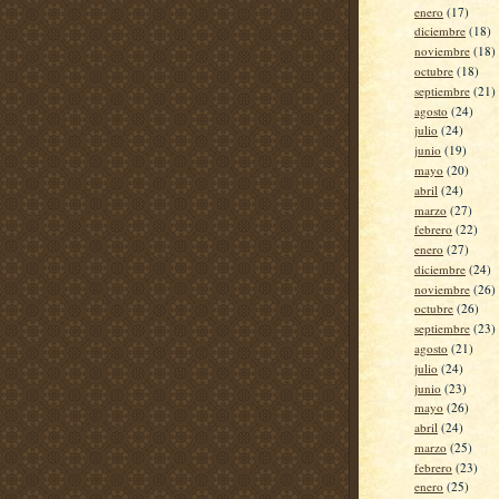
enero
(17)
diciembre
(18)
noviembre
(18)
octubre
(18)
septiembre
(21)
agosto
(24)
julio
(24)
junio
(19)
mayo
(20)
abril
(24)
marzo
(27)
febrero
(22)
enero
(27)
diciembre
(24)
noviembre
(26)
octubre
(26)
septiembre
(23)
agosto
(21)
julio
(24)
junio
(23)
mayo
(26)
abril
(24)
marzo
(25)
febrero
(23)
enero
(25)