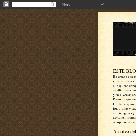
ESTE BL
He creado este b
mostrar imágen
que quiero comp
en diferentes pa
y en diversas ép
Pretendo que se
libreta de apunt
fotografías y te
que imágenes y 
excluyen mutua
complementarse
Archivo del