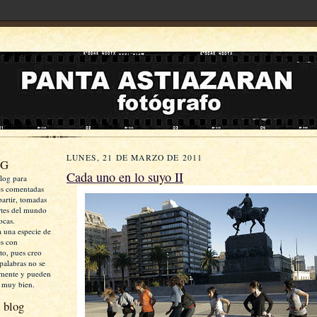
LUNES, 21 DE MARZO DE 2011
OG
Cada uno en lo suyo II
log para
es comentadas
artir, tomadas
rtes del mundo
ocas.
a una especie de
es con
xto, pues creo
palabras no se
mente y pueden
 muy bien.
 blog