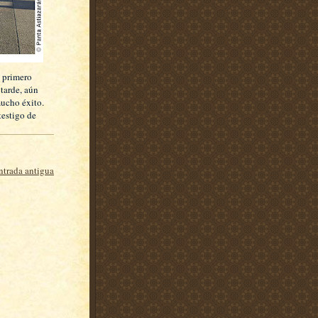
i primero
tarde, aún
mucho éxito.
testigo de
ntrada antigua