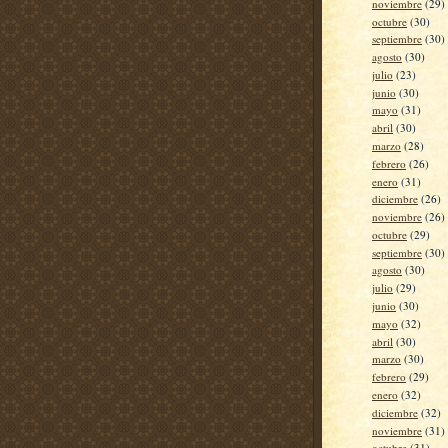
noviembre
(29)
octubre
(30)
septiembre
(30)
agosto
(30)
julio
(23)
junio
(30)
mayo
(31)
abril
(30)
marzo
(28)
febrero
(26)
enero
(31)
diciembre
(26)
noviembre
(26)
octubre
(29)
septiembre
(30)
agosto
(30)
julio
(29)
junio
(30)
mayo
(32)
abril
(30)
marzo
(30)
febrero
(29)
enero
(32)
diciembre
(32)
noviembre
(31)
octubre
(31)