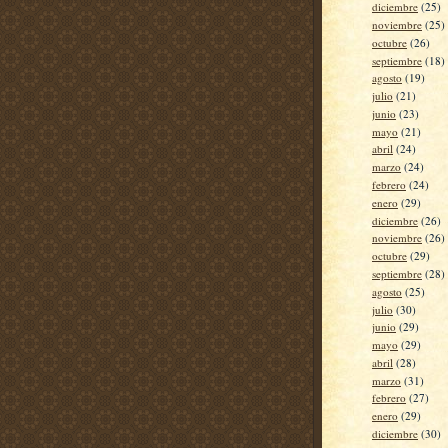
diciembre
(25)
noviembre
(25)
octubre
(26)
septiembre
(18)
agosto
(19)
julio
(21)
junio
(23)
mayo
(21)
abril
(24)
marzo
(24)
febrero
(24)
enero
(29)
diciembre
(26)
noviembre
(26)
octubre
(29)
septiembre
(28)
agosto
(25)
julio
(30)
junio
(29)
mayo
(29)
abril
(28)
marzo
(31)
febrero
(27)
enero
(29)
diciembre
(30)