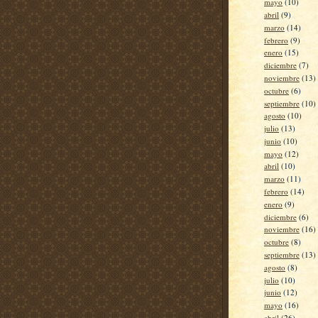
mayo
(10)
abril
(9)
marzo
(14)
febrero
(9)
enero
(15)
diciembre
(7)
noviembre
(13)
octubre
(6)
septiembre
(10)
agosto
(10)
julio
(13)
junio
(10)
mayo
(12)
abril
(10)
marzo
(11)
febrero
(14)
enero
(9)
diciembre
(6)
noviembre
(16)
octubre
(8)
septiembre
(13)
agosto
(8)
julio
(10)
junio
(12)
mayo
(16)
abril
(26)