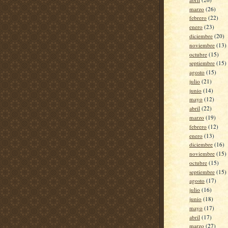
marzo
(26)
febrero
(22)
enero
(23)
diciembre
(20)
noviembre
(13)
octubre
(15)
septiembre
(15)
agosto
(15)
julio
(21)
junio
(14)
mayo
(12)
abril
(22)
marzo
(19)
febrero
(12)
enero
(13)
diciembre
(16)
noviembre
(15)
octubre
(15)
septiembre
(15)
agosto
(17)
julio
(16)
junio
(18)
mayo
(17)
abril
(17)
marzo
(27)