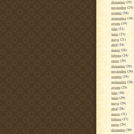
diciembre
(25)
noviembre
(25)
octubre
(26)
septiembre
(18)
agosto
(19)
julio
(21)
junio
(23)
mayo
(21)
abril
(24)
marzo
(24)
febrero
(24)
enero
(29)
diciembre
(26)
noviembre
(26)
octubre
(29)
septiembre
(28)
agosto
(25)
julio
(30)
junio
(29)
mayo
(29)
abril
(28)
marzo
(31)
febrero
(27)
enero
(29)
diciembre
(30)