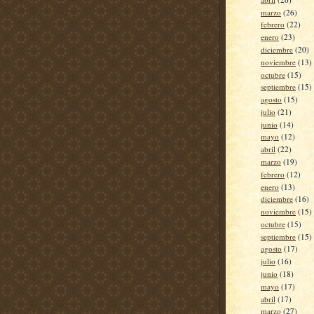
marzo
(26)
febrero
(22)
enero
(23)
diciembre
(20)
noviembre
(13)
octubre
(15)
septiembre
(15)
agosto
(15)
julio
(21)
junio
(14)
mayo
(12)
abril
(22)
marzo
(19)
febrero
(12)
enero
(13)
diciembre
(16)
noviembre
(15)
octubre
(15)
septiembre
(15)
agosto
(17)
julio
(16)
junio
(18)
mayo
(17)
abril
(17)
marzo
(27)