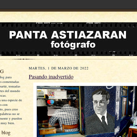
MARTES, 1 DE MARZO DE 2022
OG
Pasando inadvertido
log para
es comentadas
artir, tomadas
rtes del mundo
ocas.
a una especie de
es con
xto, pues creo
palabras no se
mente y pueden
 muy bien.
 blog