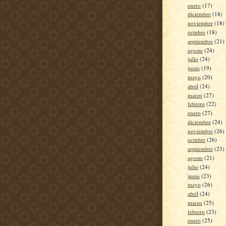
enero
(17)
diciembre
(18)
noviembre
(18)
octubre
(18)
septiembre
(21)
agosto
(24)
julio
(24)
junio
(19)
mayo
(20)
abril
(24)
marzo
(27)
febrero
(22)
enero
(27)
diciembre
(24)
noviembre
(26)
octubre
(26)
septiembre
(23)
agosto
(21)
julio
(24)
junio
(23)
mayo
(26)
abril
(24)
marzo
(25)
febrero
(23)
enero
(25)