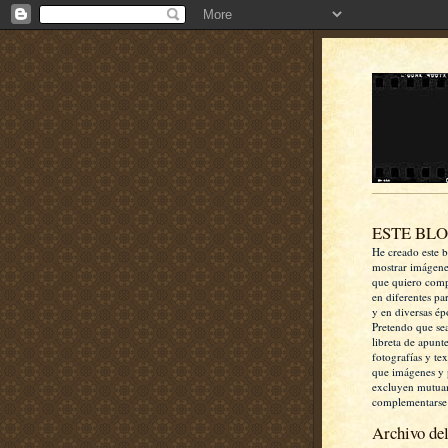
ESTE BL
He creado este b
mostrar imágen
que quiero comp
en diferentes pa
y en diversas ép
Pretendo que se
libreta de apunt
fotografías y te
que imágenes y 
excluyen mutua
complementarse
Archivo del