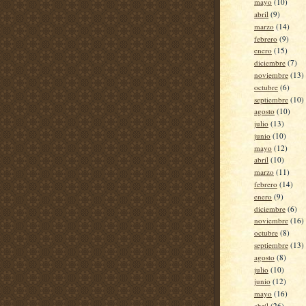
mayo
(10)
abril
(9)
marzo
(14)
febrero
(9)
enero
(15)
diciembre
(7)
noviembre
(13)
octubre
(6)
septiembre
(10)
agosto
(10)
julio
(13)
junio
(10)
mayo
(12)
abril
(10)
marzo
(11)
febrero
(14)
enero
(9)
diciembre
(6)
noviembre
(16)
octubre
(8)
septiembre
(13)
agosto
(8)
julio
(10)
junio
(12)
mayo
(16)
abril
(26)