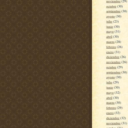
noviembre
(29)
octubre
(30)
septiembre
(30)
agosto
(30)
julio
(23)
junio
(30)
mayo
(31)
abril
(30)
marzo
(28)
febrero
(26)
enero
(31)
diciembre
(26)
noviembre
(26)
octubre
(29)
septiembre
(30)
agosto
(30)
julio
(29)
junio
(30)
mayo
(32)
abril
(30)
marzo
(30)
febrero
(29)
enero
(32)
diciembre
(32)
noviembre
(31)
octubre
(31)