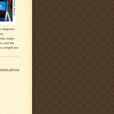
as imágenes
sar
bata, tengo
go, casi me
que compré por
ntrada antigua