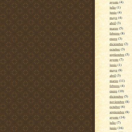
agosto
(4)
julio
(1)
junio
(4)
mayo
(4)
abril
(3)
marzo
(5)
febrero
(8)
enero
(3)
diciembre
(2)
octubre
(3)
septiembre
(5)
agosto
(7)
junio
(1)
mayo
(8)
abril
(3)
marzo
(11)
febrero
(4)
enero
(10)
diciembre
(5)
noviembre
(8)
octubre
(6)
septiembre
(8)
agosto
(14)
julio
(7)
junio
(16)