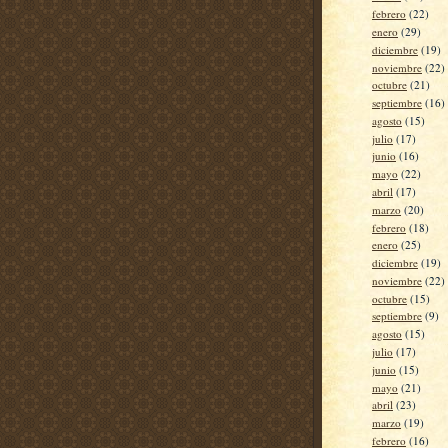
febrero
(22)
enero
(29)
diciembre
(19)
noviembre
(22)
octubre
(21)
septiembre
(16)
agosto
(15)
julio
(17)
junio
(16)
mayo
(22)
abril
(17)
marzo
(20)
febrero
(18)
enero
(25)
diciembre
(19)
noviembre
(22)
octubre
(15)
septiembre
(9)
agosto
(15)
julio
(17)
junio
(15)
mayo
(21)
abril
(23)
marzo
(19)
febrero
(16)