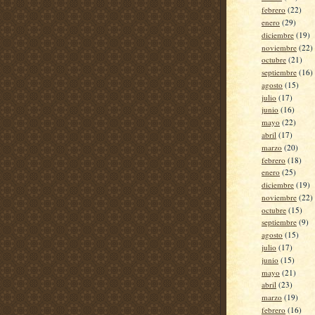
febrero
(22)
enero
(29)
diciembre
(19)
noviembre
(22)
octubre
(21)
septiembre
(16)
agosto
(15)
julio
(17)
junio
(16)
mayo
(22)
abril
(17)
marzo
(20)
febrero
(18)
enero
(25)
diciembre
(19)
noviembre
(22)
octubre
(15)
septiembre
(9)
agosto
(15)
julio
(17)
junio
(15)
mayo
(21)
abril
(23)
marzo
(19)
febrero
(16)