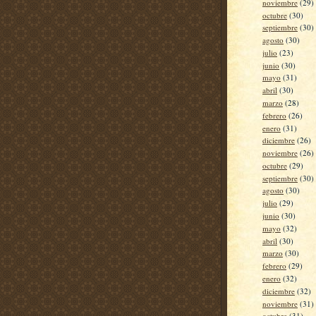
noviembre
(29)
octubre
(30)
septiembre
(30)
agosto
(30)
julio
(23)
junio
(30)
mayo
(31)
abril
(30)
marzo
(28)
febrero
(26)
enero
(31)
diciembre
(26)
noviembre
(26)
octubre
(29)
septiembre
(30)
agosto
(30)
julio
(29)
junio
(30)
mayo
(32)
abril
(30)
marzo
(30)
febrero
(29)
enero
(32)
diciembre
(32)
noviembre
(31)
octubre
(31)