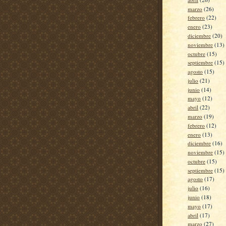
marzo
(26)
febrero
(22)
enero
(23)
diciembre
(20)
noviembre
(13)
octubre
(15)
septiembre
(15)
agosto
(15)
julio
(21)
junio
(14)
mayo
(12)
abril
(22)
marzo
(19)
febrero
(12)
enero
(13)
diciembre
(16)
noviembre
(15)
octubre
(15)
septiembre
(15)
agosto
(17)
julio
(16)
junio
(18)
mayo
(17)
abril
(17)
marzo
(27)