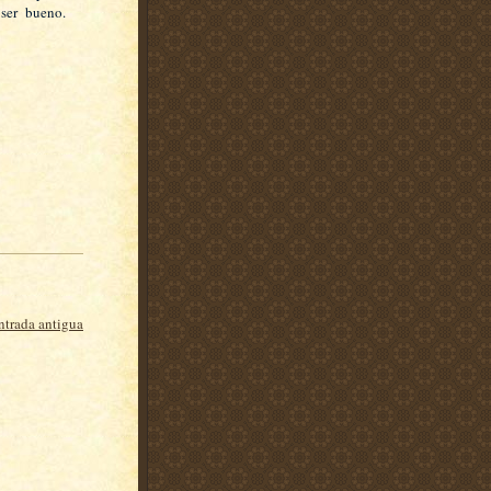
 ser bueno.
ntrada antigua