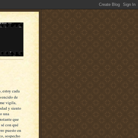
, estoy cada
vencido de
me vigila,
iudad y siento
mo una
nstante que
 sé con qué
ero puesto en
co, sospecho