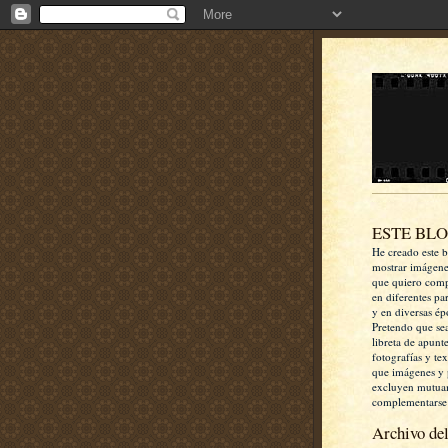
ESTE BL
He creado este b
mostrar imágen
que quiero comp
en diferentes pa
y en diversas ép
Pretendo que se
libreta de apunt
fotografías y te
que imágenes y 
excluyen mutua
complementarse
Archivo del