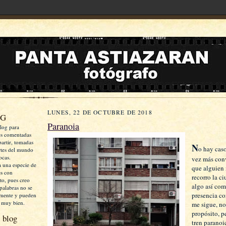
LUNES, 22 DE OCTUBRE DE 2018
OG
Paranoia
log para
es comentadas
artir, tomadas
N
o hay caso
rtes del mundo
ocas.
vez más con
a una especie de
que alguien 
es con
recorro la c
xto, pues creo
algo así co
palabras no se
presencia co
mente y pueden
 muy bien.
me sigue, no
propósito, p
 blog
tren paranoi