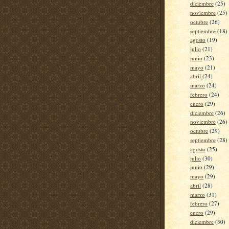
diciembre
(25)
noviembre
(25)
octubre
(26)
septiembre
(18)
agosto
(19)
julio
(21)
junio
(23)
mayo
(21)
abril
(24)
marzo
(24)
febrero
(24)
enero
(29)
diciembre
(26)
noviembre
(26)
octubre
(29)
septiembre
(28)
agosto
(25)
julio
(30)
junio
(29)
mayo
(29)
abril
(28)
marzo
(31)
febrero
(27)
enero
(29)
diciembre
(30)