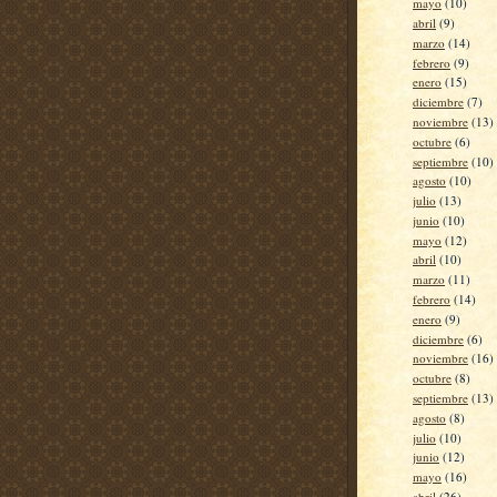
mayo
(10)
abril
(9)
marzo
(14)
febrero
(9)
enero
(15)
diciembre
(7)
noviembre
(13)
octubre
(6)
septiembre
(10)
agosto
(10)
julio
(13)
junio
(10)
mayo
(12)
abril
(10)
marzo
(11)
febrero
(14)
enero
(9)
diciembre
(6)
noviembre
(16)
octubre
(8)
septiembre
(13)
agosto
(8)
julio
(10)
junio
(12)
mayo
(16)
abril
(26)