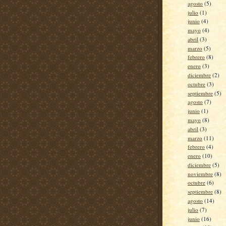
agosto
(5)
julio
(1)
junio
(4)
mayo
(4)
abril
(3)
marzo
(5)
febrero
(8)
enero
(3)
diciembre
(2)
octubre
(3)
septiembre
(5)
agosto
(7)
junio
(1)
mayo
(8)
abril
(3)
marzo
(11)
febrero
(4)
enero
(10)
diciembre
(5)
noviembre
(8)
octubre
(6)
septiembre
(8)
agosto
(14)
julio
(7)
junio
(16)