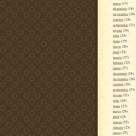
enero
(17)
diciembre
(18)
noviembre
(18)
octubre
(18)
septiembre
(21)
agosto
(24)
julio
(24)
junio
(19)
mayo
(20)
abril
(24)
marzo
(27)
febrero
(22)
enero
(27)
diciembre
(24)
noviembre
(26)
octubre
(26)
septiembre
(23)
agosto
(21)
julio
(24)
junio
(23)
mayo
(26)
abril
(24)
marzo
(25)
febrero
(23)
enero
(25)