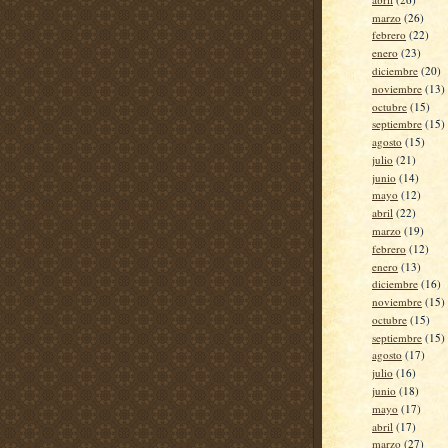
marzo
(26)
febrero
(22)
enero
(23)
diciembre
(20)
noviembre
(13)
octubre
(15)
septiembre
(15)
agosto
(15)
julio
(21)
junio
(14)
mayo
(12)
abril
(22)
marzo
(19)
febrero
(12)
enero
(13)
diciembre
(16)
noviembre
(15)
octubre
(15)
septiembre
(15)
agosto
(17)
julio
(16)
junio
(18)
mayo
(17)
abril
(17)
marzo
(27)