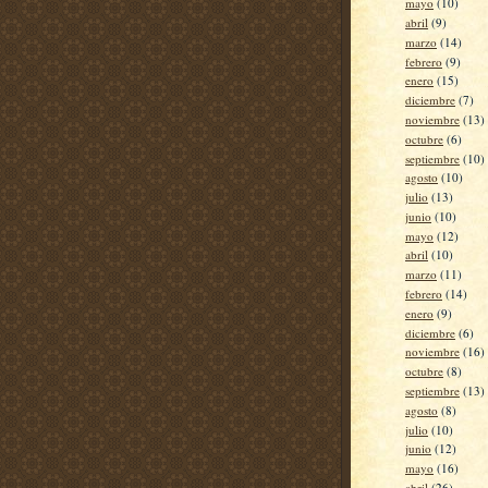
mayo
(10)
abril
(9)
marzo
(14)
febrero
(9)
enero
(15)
diciembre
(7)
noviembre
(13)
octubre
(6)
septiembre
(10)
agosto
(10)
julio
(13)
junio
(10)
mayo
(12)
abril
(10)
marzo
(11)
febrero
(14)
enero
(9)
diciembre
(6)
noviembre
(16)
octubre
(8)
septiembre
(13)
agosto
(8)
julio
(10)
junio
(12)
mayo
(16)
abril
(26)