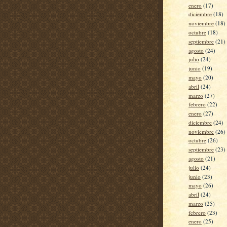
enero
(17)
diciembre
(18)
noviembre
(18)
octubre
(18)
septiembre
(21)
agosto
(24)
julio
(24)
junio
(19)
mayo
(20)
abril
(24)
marzo
(27)
febrero
(22)
enero
(27)
diciembre
(24)
noviembre
(26)
octubre
(26)
septiembre
(23)
agosto
(21)
julio
(24)
junio
(23)
mayo
(26)
abril
(24)
marzo
(25)
febrero
(23)
enero
(25)