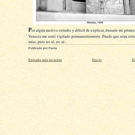
P
or algún motivo extraño y difícil de explicar, durante mi primera
Venecia me sentí vigilado permanentemente. Puede que sean sol
mías, pero no sé, no sé...
Publicado por
Panta
Entrada más reciente
Inicio
E