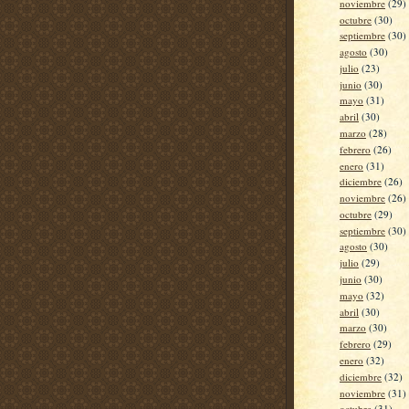
noviembre
(29)
octubre
(30)
septiembre
(30)
agosto
(30)
julio
(23)
junio
(30)
mayo
(31)
abril
(30)
marzo
(28)
febrero
(26)
enero
(31)
diciembre
(26)
noviembre
(26)
octubre
(29)
septiembre
(30)
agosto
(30)
julio
(29)
junio
(30)
mayo
(32)
abril
(30)
marzo
(30)
febrero
(29)
enero
(32)
diciembre
(32)
noviembre
(31)
octubre
(31)