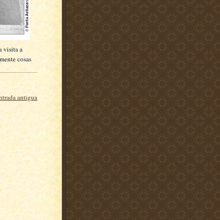
 visita a
amente cosas
ntrada antigua