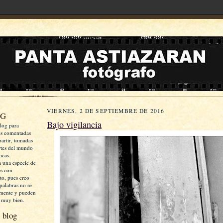
VIERNES, 2 DE SEPTIEMBRE DE 2016
OG
Bajo vigilancia
log para
es comentadas
artir, tomadas
rtes del mundo
ocas.
a una especie de
es con
xto, pues creo
palabras no se
mente y pueden
 muy bien.
 blog