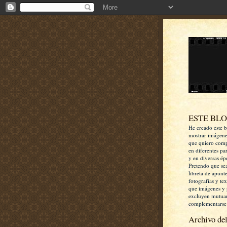
ESTE BL
He creado este b
mostrar imágen
que quiero comp
en diferentes pa
y en diversas ép
Pretendo que se
libreta de apunt
fotografías y te
que imágenes y 
excluyen mutua
complementarse
Archivo del