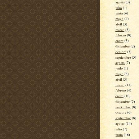
agosto
(3)
julio
(1)
junio
(4)
mayo
(4)
abril
(3)
marzo
(5)
febrero
(8)
enero
(3)
diciembre
(2)
octubre
(3)
septiembre
(5)
agosto
(7)
junio
(1)
mayo
(8)
abril
(3)
marzo
(11)
febrero
(4)
enero
(10)
diciembre
(5)
noviembre
(8)
octubre
(6)
septiembre
(8)
agosto
(14)
julio
(7)
junio
(16)