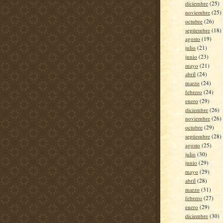
diciembre
(25)
noviembre
(25)
octubre
(26)
septiembre
(18)
agosto
(19)
julio
(21)
junio
(23)
mayo
(21)
abril
(24)
marzo
(24)
febrero
(24)
enero
(29)
diciembre
(26)
noviembre
(26)
octubre
(29)
septiembre
(28)
agosto
(25)
julio
(30)
junio
(29)
mayo
(29)
abril
(28)
marzo
(31)
febrero
(27)
enero
(29)
diciembre
(30)