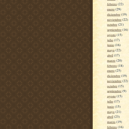
febrero
(22)
enero
(29)
diciembre
(19)
noviembre
(22)
octubre
(21)
septiembre
(16)
agosto
(15)
julio
(17)
junio
(16)
mayo
(22)
abril
(17)
marzo
(20)
febrero
(18)
enero
(25)
diciembre
(19)
noviembre
(22)
octubre
(15)
septiembre
(9)
agosto
(15)
julio
(17)
junio
(15)
mayo
(21)
abril
(23)
marzo
(19)
febrero
(16)