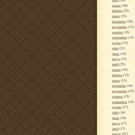
marzo
(26)
febrero
(22)
enero
(23)
diciembre
(20)
noviembre
(13)
octubre
(15)
septiembre
(15)
agosto
(15)
julio
(21)
junio
(14)
mayo
(12)
abril
(22)
marzo
(19)
febrero
(12)
enero
(13)
diciembre
(16)
noviembre
(15)
octubre
(15)
septiembre
(15)
agosto
(17)
julio
(16)
junio
(18)
mayo
(17)
abril
(17)
marzo
(27)