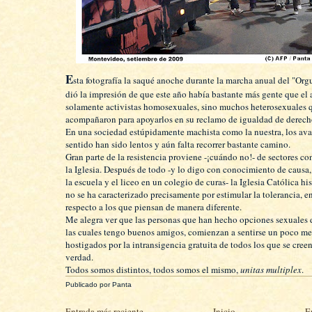
E
sta fotografía la saqué anoche durante la marcha anual del "Or
dió la impresión de que este año había bastante más gente que el a
solamente activistas homosexuales, sino muchos heterosexuales 
acompañaron para apoyarlos en su reclamo de igualdad de derecho
En una sociedad estúpidamente machista como la nuestra, los ava
sentido han sido lentos y aún falta recorrer bastante camino.
Gran parte de la resistencia proviene -¡cuándo no!- de sectores c
la Iglesia. Después de todo -y lo digo con conocimiento de causa,
la escuela y el liceo en un colegio de curas- la Iglesia Católica h
no se ha caracterizado precisamente por estimular la tolerancia, en
respecto a los que piensan de manera diferente.
Me alegra ver que las personas que han hecho opciones sexuales di
las cuales tengo buenos amigos, comienzan a sentirse un poco m
hostigados por la intransigencia gratuita de todos los que se cree
verdad.
Todos somos distintos, todos somos el mismo,
unitas multiplex
.
Publicado por
Panta
Entrada más reciente
Inicio
E