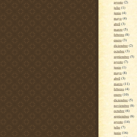
agosto
(2)
julio
(1)
junio
(4)
mayo
(4)
abril
(3)
marzo
(5)
febrero
(8)
enero
(3)
diciembre
(2)
octubre
(3)
septiembre
(5)
agosto
(7)
junio
(1)
mayo
(8)
abril
(3)
marzo
(11)
febrero
(4)
enero
(10)
diciembre
(5)
noviembre
(8)
octubre
(6)
septiembre
(8)
agosto
(14)
julio
(7)
junio
(16)