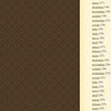
enero
(17)
diciembre
(18)
noviembre
(18)
octubre
(18)
septiembre
(21)
agosto
(24)
julio
(24)
junio
(19)
mayo
(20)
abril
(24)
marzo
(27)
febrero
(22)
enero
(27)
diciembre
(24)
noviembre
(26)
octubre
(26)
septiembre
(23)
agosto
(21)
julio
(24)
junio
(23)
mayo
(26)
abril
(24)
marzo
(25)
febrero
(23)
enero
(25)