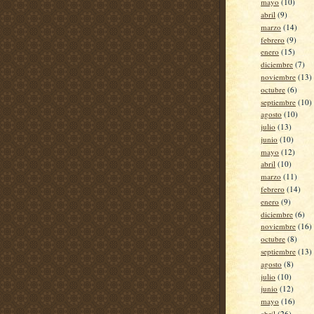
mayo
(10)
abril
(9)
marzo
(14)
febrero
(9)
enero
(15)
diciembre
(7)
noviembre
(13)
octubre
(6)
septiembre
(10)
agosto
(10)
julio
(13)
junio
(10)
mayo
(12)
abril
(10)
marzo
(11)
febrero
(14)
enero
(9)
diciembre
(6)
noviembre
(16)
octubre
(8)
septiembre
(13)
agosto
(8)
julio
(10)
junio
(12)
mayo
(16)
abril
(26)