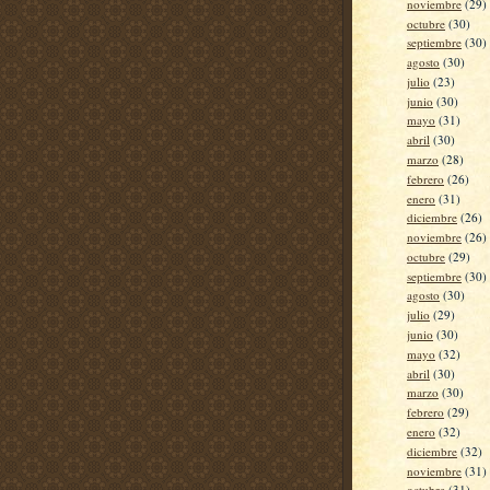
noviembre
(29)
octubre
(30)
septiembre
(30)
agosto
(30)
julio
(23)
junio
(30)
mayo
(31)
abril
(30)
marzo
(28)
febrero
(26)
enero
(31)
diciembre
(26)
noviembre
(26)
octubre
(29)
septiembre
(30)
agosto
(30)
julio
(29)
junio
(30)
mayo
(32)
abril
(30)
marzo
(30)
febrero
(29)
enero
(32)
diciembre
(32)
noviembre
(31)
octubre
(31)