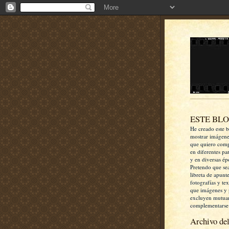
ESTE BL
He creado este b
mostrar imágen
que quiero comp
en diferentes pa
y en diversas ép
Pretendo que se
libreta de apunt
fotografías y te
que imágenes y 
excluyen mutua
complementarse
Archivo del