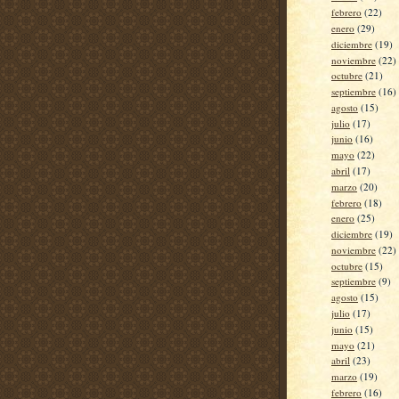
febrero
(22)
enero
(29)
diciembre
(19)
noviembre
(22)
octubre
(21)
septiembre
(16)
agosto
(15)
julio
(17)
junio
(16)
mayo
(22)
abril
(17)
marzo
(20)
febrero
(18)
enero
(25)
diciembre
(19)
noviembre
(22)
octubre
(15)
septiembre
(9)
agosto
(15)
julio
(17)
junio
(15)
mayo
(21)
abril
(23)
marzo
(19)
febrero
(16)