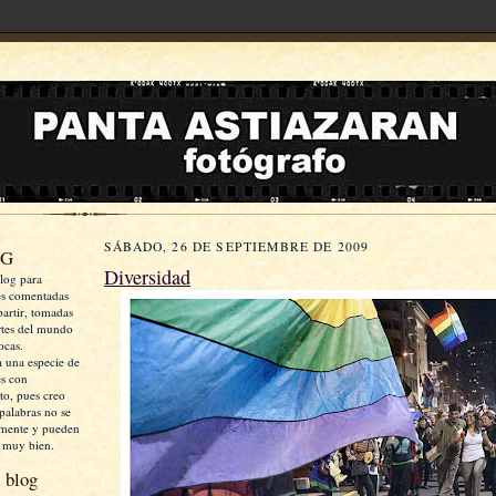
SÁBADO, 26 DE SEPTIEMBRE DE 2009
OG
Diversidad
log para
es comentadas
artir, tomadas
rtes del mundo
ocas.
a una especie de
es con
xto, pues creo
palabras no se
mente y pueden
 muy bien.
 blog