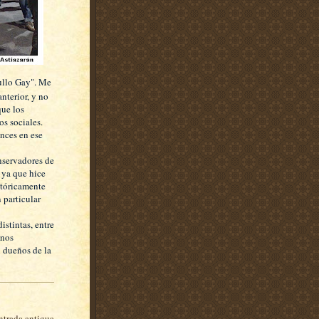
gullo Gay". Me
nterior, y no
que los
s sociales.
nces en ese
onservadores de
 ya que hice
istóricamente
 particular
stintas, entre
enos
n dueños de la
ntrada antigua