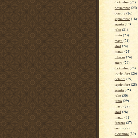
diciembre
(25)
noviembre
(25)
octubre
(26)
septiembre
(18)
agosto
(19)
julio
(21)
junio
(23)
mayo
(21)
abril
(24)
marzo
(24)
febrero
(24)
enero
(29)
diciembre
(26)
noviembre
(26)
octubre
(29)
septiembre
(28)
agosto
(25)
julio
(30)
junio
(29)
mayo
(29)
abril
(28)
marzo
(31)
febrero
(27)
enero
(29)
diciembre
(30)