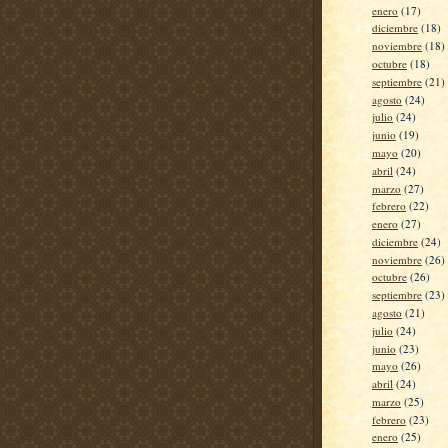
enero
(17)
diciembre
(18)
noviembre
(18)
octubre
(18)
septiembre
(21)
agosto
(24)
julio
(24)
junio
(19)
mayo
(20)
abril
(24)
marzo
(27)
febrero
(22)
enero
(27)
diciembre
(24)
noviembre
(26)
octubre
(26)
septiembre
(23)
agosto
(21)
julio
(24)
junio
(23)
mayo
(26)
abril
(24)
marzo
(25)
febrero
(23)
enero
(25)