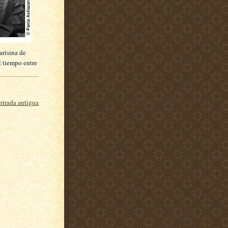
arisina de
l tiempo entre
ntrada antigua