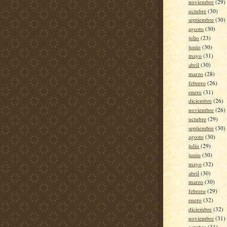
noviembre
(29)
octubre
(30)
septiembre
(30)
agosto
(30)
julio
(23)
junio
(30)
mayo
(31)
abril
(30)
marzo
(28)
febrero
(26)
enero
(31)
diciembre
(26)
noviembre
(26)
octubre
(29)
septiembre
(30)
agosto
(30)
julio
(29)
junio
(30)
mayo
(32)
abril
(30)
marzo
(30)
febrero
(29)
enero
(32)
diciembre
(32)
noviembre
(31)
octubre
(31)