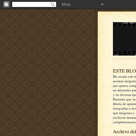
ESTE BL
He creado este b
mostrar imágen
que quiero comp
en diferentes pa
y en diversas ép
Pretendo que se
libreta de apunt
fotografías y te
que imágenes y 
excluyen mutua
complementarse
Archivo del