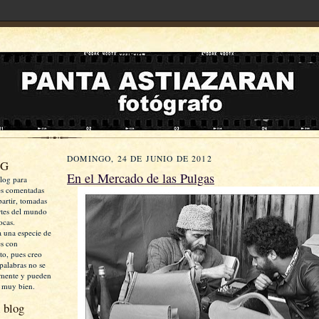
DOMINGO, 24 DE JUNIO DE 2012
OG
En el Mercado de las Pulgas
log para
es comentadas
artir, tomadas
rtes del mundo
ocas.
a una especie de
es con
xto, pues creo
palabras no se
mente y pueden
 muy bien.
 blog