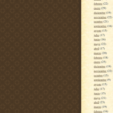
febrero
(22)
enero
(29)
diciembre
(19)
noviembre
(22)
octubre
(21)
septiembre
(16)
agosto
(15)
julio
(17)
junio
(16)
mayo
(22)
abril
(17)
marzo
(20)
febrero
(18)
enero
(25)
diciembre
(19)
noviembre
(22)
octubre
(15)
septiembre
(9)
agosto
(15)
julio
(17)
junio
(15)
mayo
(21)
abril
(23)
marzo
(19)
febrero
(16)