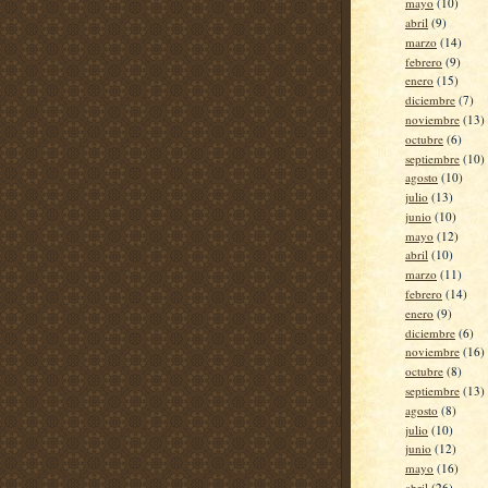
mayo
(10)
abril
(9)
marzo
(14)
febrero
(9)
enero
(15)
diciembre
(7)
noviembre
(13)
octubre
(6)
septiembre
(10)
agosto
(10)
julio
(13)
junio
(10)
mayo
(12)
abril
(10)
marzo
(11)
febrero
(14)
enero
(9)
diciembre
(6)
noviembre
(16)
octubre
(8)
septiembre
(13)
agosto
(8)
julio
(10)
junio
(12)
mayo
(16)
abril
(26)