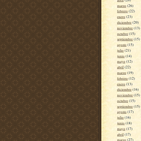
marzo
(26)
febrero
(22)
enero
(23)
diciembre
(20)
noviembre
(13)
octubre
(15)
septiembre
(15)
agosto
(15)
julio
(21)
junio
(14)
mayo
(12)
abril
(22)
marzo
(19)
febrero
(12)
enero
(13)
diciembre
(16)
noviembre
(15)
octubre
(15)
septiembre
(15)
agosto
(17)
julio
(16)
junio
(18)
mayo
(17)
abril
(17)
marzo
(27)