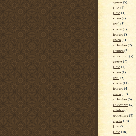
agosto
(5)
julio
(1)
junio
(4)
mayo
(4)
abril
(3)
marzo
(5)
febrero
(8)
enero
(3)
diciembre
(2)
octubre
(3)
septiembre
(5)
agosto
(7)
junio
(1)
mayo
(8)
abril
(3)
marzo
(11)
febrero
(4)
enero
(10)
diciembre
(5)
noviembre
(8)
octubre
(6)
septiembre
(8)
agosto
(14)
julio
(7)
junio
(16)