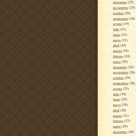
diciembre
(25)
noviembre
(25)
octubre
(26)
septiembre
(18)
agosto
(19)
julio
(21)
junio
(23)
mayo
(21)
abril
(24)
marzo
(24)
febrero
(24)
enero
(29)
diciembre
(26)
noviembre
(26)
octubre
(29)
septiembre
(28)
agosto
(25)
julio
(30)
junio
(29)
mayo
(29)
abril
(28)
marzo
(31)
febrero
(27)
enero
(29)
diciembre
(30)